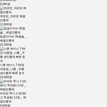
(20/40/60정)
9,900원
케로린_캐로린 해열
진통제
13,800원
링글아이비 36캡슐 _
해열진통제
22,500원
나론 에이스 T 84정
대용량_나롱 _두통
생리통에 빠른 효과
16,800원
버퍼린 루나 J (초/중/
고 학생용) 12정 _ 해
열진통제
9,800원