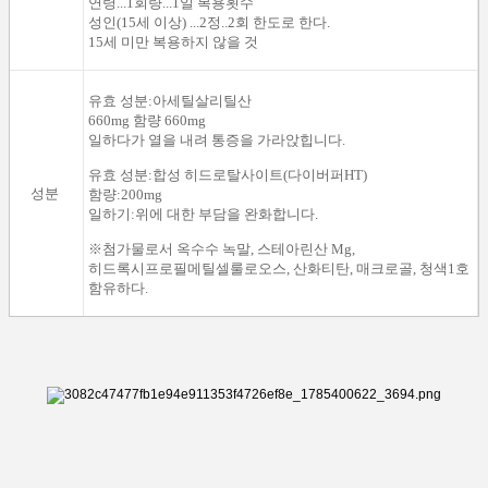
연령...1회량...1일 복용횟수
성인(15세 이상) ...2정..2회 한도로 한다.
15세 미만 복용하지 않을 것
유효 성분:아세틸살리틸산
660mg 함량 660mg
일하다가 열을 내려 통증을 가라앉힙니다.
유효 성분:합성 히드로탈사이트(다이버퍼HT)
성분
함량:200mg
일하기:위에 대한 부담을 완화합니다.
※첨가물로서 옥수수 녹말, 스테아린산 Mg,
히드록시프로필메틸셀룰로오스, 산화티탄, 매크로골, 청색1호
함유하다.