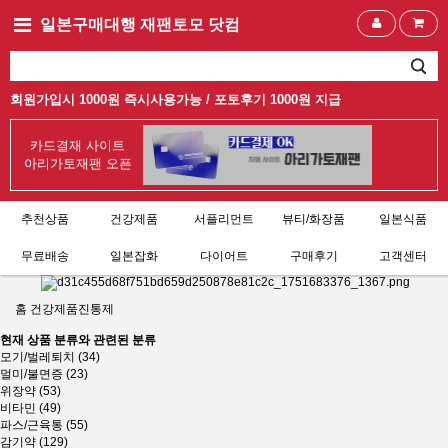
일본구매대행 재팬토모 닷컴
회원가입시 1000원 즉시사용가능 /
포토후기 1000원 지급
카드결재 사이트
아리가토재팬 오픈
추천상품
건강제품
서플리먼트
뷰티/화장품
일본식품
무료배송
일본잡화
다이어트
구매후기
고객센터
홈
건강제품
진통제
현재 상품 분류와 관련된 분류
모기/벌레퇴치 (34)
멀미/불면증 (23)
위장약 (53)
비타민 (49)
파스/근육통 (55)
감기약 (129)