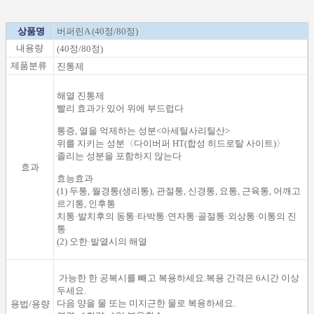
상품명
버퍼린A (40정/80정)
내용량
(40정/80정)
제품분류
진통제
해열 진통제
빨리 효과가 있어 위에 부드럽다
통증, 열을 억제하는 성분<아세틸사리틸산>
위를 지키는 성분〈다이버퍼 HT(합성 히드로탈 사이트)〉
졸리는 성분을 포함하지 않는다
효과
효능효과
(1) 두통, 월경통(생리통), 관절통, 신경통, 요통, 근육통, 어깨고
르기통, 인후통
치통·발치후의 동통·타박통·연자통·골절통·외상통·이통의 진
통
(2) 오한·발열시의 해열
가능한 한 공복시를 빼고 복용하세요.복용 간격은 6시간 이상
두세요.
다음 양을 물 또는 미지근한 물로 복용하세요.
용법/용량