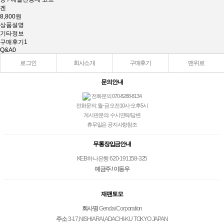
겐
8,800원
상품설명
기타정보
구매후기
1
Q&A
0
로그인
회사소개
구매후기
맨위로
문의안내
전화문의 070-8288-8134
전화문의: 월-금 오전10시-오후5시
게시판문의: 수시연락/답변
휴무일은 공지사항참조
무통장입금안내
KEB하나은행 620-191158-325
예금주 / 이동우
재팬토모
회사명
Gendai Corporation
주소
3-17,NISHIARAI,ADACHI-KU TOKYO JAPAN