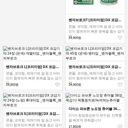
벤자브로크T [프리미엄] DX 코감기약 45정 (초록) 병타입 _벤자블록_벤자부로크
콧물, 코막힘, 재채기에 잘 듣고 비타
민이 함유되어 빠른 회복을 돕는 감기
약
24,900원
벤자브로크 L[프리미엄] DX 코감기약 24정 (은색) 개별타입 _벤자블록_벤자부로크
벤자브로크 L[프리미엄] DX 코감기약 45정 (은색) 병타입 _벤자블록_벤자부로크
콧물, 코막힘, 재채기에 잘 듣고 비타
콧물, 코막힘, 재채기에 잘 듣고 비타
민이 함유되어 빠른 회복을 돕는 감기
민이 함유되어 빠른 회복을 돕는 감기
약
약
24,900원
24,900원
다이쇼 파브론 노도정 츄어블 36정_목감기/ 목통증치료/녹여먹는츄어블
벤자브로크Ｓ[프리미엄] DX 코감기약 24정 (노랑) 휴대타입 _벤자블록_벤자부로크
2가지 항염증성분이 편두염, 인후통
콧물, 코막힘, 재채기에 잘 듣고 비타
을 빠르게 완화합니다
민이 함유되어 빠른 회복을 돕는 감기
17,800원