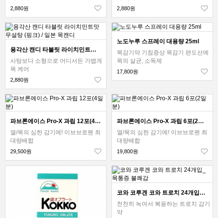
2,880원
2,880원
노도누루 스프레이 대용량 25ml
용각산 캔디 타블릿 라이치민트맛 무설탕 (핑크) / 일본 목캔디
목감기약 기침증상 목감기 편도선에
사탕보다 소형으로 어디서든 가볍게
목의 살균, 소독제
목 케어
17,800원
2,880원
파브론에이스 Pro-X 과립 12포(4일분)
파브론에이스 Pro-X 과립 6포(2일분)
열/목의 심한 감기에! 이브브로펜 최
열/목의 심한 감기에! 이브브로펜 최
대량배합
대량배합
29,500원
19,800원
코와 코루겐 코와 트로치 24개입_ 목통증 불쾌감
천천히 녹여서 복용하는 트로치 감기
약