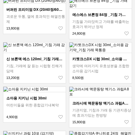
버퍼린 프리미엄 DX (20/40정/60정)
에스에스 브론정 84정 _기침 가래 감기
괴로운 두통, 열에 효과적인 해열진통
제
기침을 가라앉히고 가래를 배출하는
효과가 뛰어난 정제
13,800원
24,800원
신 브론액 에스 120ml_기침 가래 감기
카젯크스DX 시럽 30ml_소아용 감기약_기침 가래 목통증
기침, 가래에 잘 듣는 시럽형 진해거
생약에 여러가지 유효성분을 조합한
담제
소아용 감기시럽
13,200원
8,500원
소아용 지키닌 시럽 30ml
크라시에 맥문동탕 엑기스 과립A 8포
어린이들을 위한 종합감기내복약
기관지염, 기침과 가래 등 기관지증상
에 효과가있는 한방탕
4,900원
15,800원