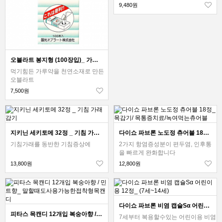
9,480원
오블라트 봉지형 (100장입)_ 가루약을 싸서 먹는 천연소재_오브라토
먹기힘든 가루약을 천연소재로 만든
오블라트
7,500원
지키닌 세키토메 32정 _ 기침 가래 감기
다이쇼 파브론 노도정 츄어블 18정_목감기/ 목통증치료/녹여먹는츄어블
기침가래를 동반한 기침증상에
2가지 항염증성분이 편두염, 인후통
을 빠르게 완화합니다
13,800원
12,800원
다이쇼 파브론 비염 캡슐Sα 어린이용 12정_ (7세~14세)
피타스 목캔디 12개입 복숭아향 / 민트향_ 말할때도사용가능한접착형목캔디
7세부터 복용할수있는 어린이용 비염