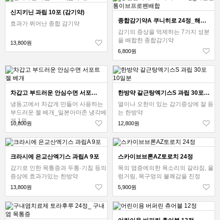
신지키닌 과립 10포 (감기약)
종합감기약A 쿠니히로 24정_해열진통이브프로펜배합
효과가 뛰어난 종합 감기약
감기의 증상을 억제하는 7가지 성분
을 배합한 종합감기약
13,800원
6,800원
차갑고 부드러운 안심수면 서포트 젤 베개
한방약 갈근탕엑기스S 과립 30포 10일분
냉동고에서 차갑게 만들어 사용하는
열이나 오한이 있는 감기증상에 잘 듣
부드러운 젤 베개_일본아마존 냉각베
는 한방약
게 1위
10,800원
12,800원
크라시에 은교산엑기스 과립A 9포
스카이브브론AZ토로치 24정
감기로 인한 목통증과 두통·기침 등의
목의 염증에의한 목소리의 갈라짐, 울
증상에 효과가있는 한방약
렁거림, 목구멍의 불쾌감을 진정
13,800원
5,900원