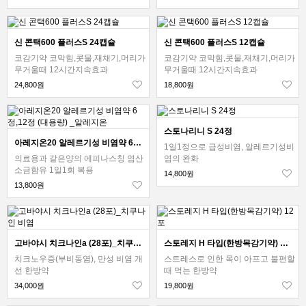
신 콘택600 플러스S 24캡슐
신 콘택600 플러스S 12캡슐
코감기약 코막힘,콧물,재채기,머리가
코감기약 코막힘,콧물,재채기,머리가
무거울때 12시간지속효과
무거울때 12시간지속효과
24,800원
18,800원
스토나리니 S 24정
아레지온20 알레르기성 비염약 6정,12정 (대용량) _알레지온
1일1정으로 급성비염, 알레르기성비
의료용과 같은양의 에피나스칭 염산
염의 완화
소금함유 1일1회 복용
14,800원
13,800원
고바야시 치크나인a (28포)_치쿠나인 비염
스토레지 H 타입(한방목감기약) 12포
치크노우증(부비동염), 만성 비염 개
스트레스로 인한 목이 아프고 불편할
선 한방약
때 먹는 한방약
34,000원
19,800원