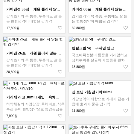
카이겐정 36정 _ 개원 졸리지 않는 한방 감기약
카이겐 60포 _ 개원 졸리지 않는 한방 일본 전통 감기약
감기초기의 목 통증, 두통에도 잘 듣
감기초기의 목 통증, 두통에도 잘 듣
는 한방생약이 배합된 감기약
는 한방생약이 배합된 감기약
17,800원
32,800원
덴탈크림 5g _ 구내염 연고
카이겐 26포 _ 개원 졸리지 않는 한방 감기약
국소마취성분이 통증을 가라앉히고
감기초기의 목 통증, 두통에도 잘 듣
상처부위를 살균하여 염증을 완화
는 한방생약이 배합된 감기약
13,800원
20,800원
신 토닌 기침감기약 60ml
키리제 리코 30ml 3개입 _ 육체피로, 식욕부진, 자양강장
거담생약의 배합으로 가래가 끓는 기
허약체질의 자양강장, 육체피로, 식욕
침에 효과가 좋은 감기약
부진 등에 한방생약으로 영양공급을
11,800원
7,900원