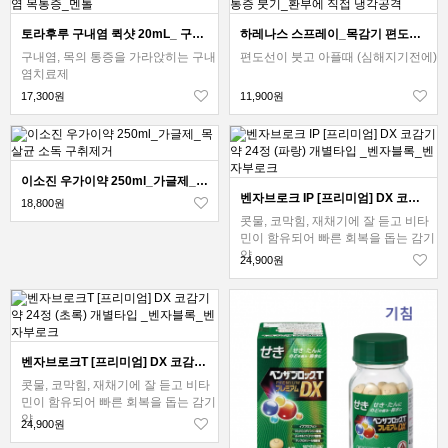
토라후루 구내염 퀵샷 20mL_ 구내염 목통증_멘톨
하레나스 스프레이_목감기 편도선 통증 붓기_환부에 직접 냉각공격
구내염, 목의 통증을 가라앉히는 구내
편도선이 붓고 아플때 (심해지기전에)
염치료제
17,300원
11,900원
이소진 우가이약 250ml_가글제_목 살균 소독 구취제거
벤자브로크 IP [프리미엄] DX 코감기약 24정 (파랑) 개별타입 _벤자블록_벤자부로크
18,800원
콧물, 코막힘, 재채기에 잘 듣고 비타
민이 함유되어 빠른 회복을 돕는 감기
약
24,900원
벤자브로크T [프리미엄] DX 코감기약 24정 (초록) 개별타입 _벤자블록_벤자부로크
콧물, 코막힘, 재채기에 잘 듣고 비타
민이 함유되어 빠른 회복을 돕는 감기
약
24,900원