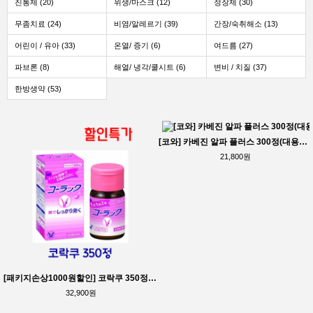
진통제 (20)
위생/마스크 (12)
정장제 (30)
무좀치료 (24)
비염/알레르기 (39)
간장/숙취해소 (13)
어린이 / 유아 (33)
온열/ 증기 (6)
여드름 (27)
파브론 (8)
해열/ 냉각/쿨시트 (6)
변비 / 치질 (37)
한방생약 (53)
[코와] 카베진 알파 플러스 300정(대용량)_코와_캬베진
21,800원
[패키지손상1000원할인] 코락쿠 350정 (변비약)
32,900원