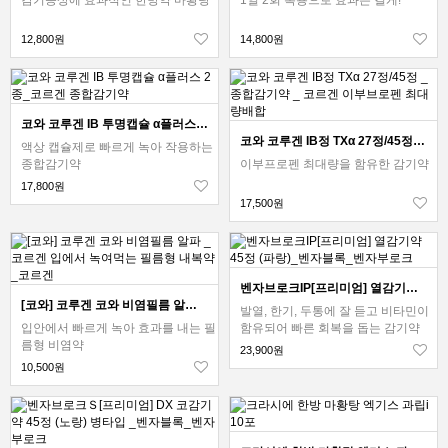
12,800원
14,800원
코와 코루겐 IB 투명캡슐 α플러스 2종_코르겐 종합감기약
코와 코루겐 IB정 TXα 27정/45정 _ 종합감기약 _ 코르겐 이부브로펜 최대량배합
액상 캡슐제로 빠르게 녹아 작용하는
종합감기약
이부프로펜 최대량을 함유한 감기약
17,800원
17,500원
벤자브로크IP[프리미엄] 열감기약 45정 (파랑)_벤자블록_벤자부로크
[코와] 코루겐 코와 비염필름 알파 _ 코르겐 입에서 녹여먹는 필름형 내복약_코르겐
발열, 한기, 두통에 잘 듣고 비타민이
입안에서 빠르게 녹아 효과를 내는 필
함유되어 빠른 회복을 돕는 감기약
름형 비염약
23,900원
10,500원