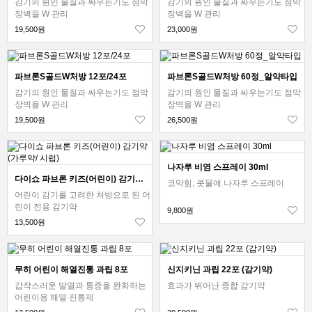
감기의 원인 물질과 싸우는기도 점막
감기의 원인 물질과 싸우는기도 점막
장벽을 W 관리
장벽을 W 관리
19,500원
23,000원
파브론S골드W처방 12포/24포
파브론S골드W처방 60정_알약타입
감기의 원인 물질과 싸우는기도 점막
감기의 원인 물질과 싸우는기도 점막
장벽을 W 관리
장벽을 W 관리
19,500원
26,500원
나자루 비염 스프레이 30ml
다이쇼 파브론 키즈(어린이) 감기약 (가루약/ 시럽)
코막힘, 콧물에 나자루 스프레이
어린이 감기를 고려한 처방으로 된 어
린이 전용 감기약
9,800원
13,500원
무히 어린이 해열진통 과립 8포
신지키닌 과립 22포 (감기약)
갑작스러운 발열과 통증을 완화하는
효과가 뛰어난 종합 감기약
어린이용 해열 진통제