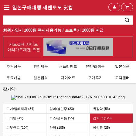
일본구매대행 재팬토모 닷컴
회원가입시 1000원 즉시사용가능 /
포토후기 1000원 지급
카드결재 사이트
아리가토재팬 오픈
추천상품
건강제품
서플리먼트
뷰티/화장품
일본식품
무료배송
일본잡화
다이어트
구매후기
고객센터
감기약
모기/벌레퇴치 (34)
멀미/불면증 (23)
위장약 (53)
비타민 (49)
파스/근육통 (55)
감기약 (129)
피부연고 (104)
안약 (105)
여성용 (25)