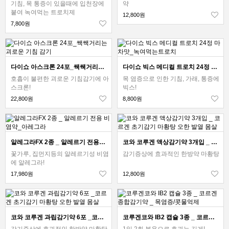
기침, 목 통증이 있을때에 입천장에
약
붙여 녹여먹는 트로치제
12,800원
7,800원
다이쇼 아스크론 24포_쌕쌕거리는 괴로운 기침 감기
다이쇼 빅스 메디컬 트로치 24정 마차맛_녹여먹는트로치
호흡이 불편한 괴로운 기침감기에 아
목 염증으로 인한 기침, 가래, 통증에
스크론!
빅스!
22,800원
8,800원
알레그라FX 2종 _ 알레르기 전용 비염약_아레그라
코와 코루겐 액상감기약 3개입 _ 코르겐 초기감기 마황탕 오한 발열 몸살
꽃가루, 집먼지등의 알레르기성 비염
감기증상에 효과적인 한방약 마황탕
에 알레그라!
17,980원
12,800원
코와 코루겐 과립감기약 6포 _코르겐 초기감기 마황탕 오한 발열 몸살
코루겐코와 IB2 캡슐 3종 _ 코르겐 종합감기약 _ 목염증/콧물억제
감기증상에 효과적인 한방약 마황탕
1일 2회 복용으로 효과는 길게!