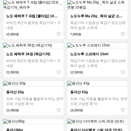
노도 페락쿠 T 과립 [쿨타입] 10포 _목감기약_페라쿠
노도누루 Ma 20g _목의 살균 소독 면봉 15봉입
비타민 B군이 함유된 목감기약 + 구
목감기약 기침증상 목감기 편도선에
내염
목의 살균, 소독제
15,800원
7,800원
노도 페락쿠 36정 (목감기약)
노도누루 스프레이 15ml
비타민 B군이 함유된 목감기약 + 구
목감기약 기침증상 목감기 편도선에
내염
목의 살균, 소독제
21,800원
12,500원
용각산 20g
용각산 43g
진해 거담 작용을 활발하게 하는 생약
진해 거담 작용을 활발하게 하는 생약
으로 구성된 목 약
으로 구성된 목 약
10,480원
16,800원
용각산90g
용각산 다이렉트 스틱 16포 (민트)