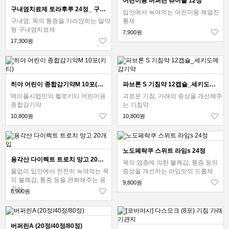
어린이용 버퍼린 츄어블 12정
구내염치료제 토라후루 24정_ 구내염 목통증
입안에서 녹여먹는 어린이용 해열진
구내염, 목의 통증을 가라앉히는 알약
통제
형 구내염치료제
7,900원
17,300원
히야 어린이 종합감기약M 10포(키티)
파브론 S 기침약 12캡슐_세키도메 감기약
메이플시럽맛의 헬로키티 어린이용
괴로운 기침, 가래의 증상을 개선해주
종합감기약
는 기침약
10,800원
10,800원
노도페락쿠 스위트 라임s 24정
용각산 다이렉트 트로치 망고 20개입
목의 염증에 의한 불쾌감, 통증 등의
물없이 입안에서 천천히 녹여먹는 목
증상을 개선하는 라임맛의 드롭제
의 불쾌감, 통증 등을 완화해주는 용
9,800원
각산
8,900원
버퍼린A (20정/40정/80정)