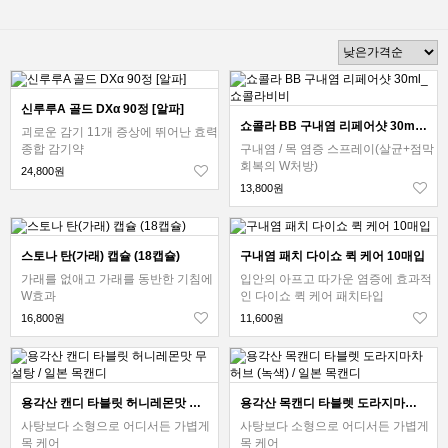
신루루A 골드 DXα 90정 [알파]
쇼콜라 BB 구내염 리페어샷 30ml_쇼콜라비비
괴로운 감기 11개 증상에 뛰어난 효력
종합 감기약
구내염 / 목 염증 스프레이(살균+점막
회복의 W처방)
24,800원
13,800원
스토나 탄(가래) 캡슐 (18캡슐)
구내염 패치 다이쇼 퀵 케어 10매입
가래를 없애고 가래를 동반한 기침에
입안의 아프고 따가운 염증에 효과적
W효과
인 다이쇼 퀵 케어 패치타입
16,800원
11,600원
용각산 캔디 타블릿 허니레몬맛 무설탕 / 일본 목캔디
용각산 목캔디 타블렛 도라지마차 허브 (녹색) / 일본 목캔디
사탕보다 소형으로 어디서든 가볍게
사탕보다 소형으로 어디서든 가볍게
목 케어
목 케어