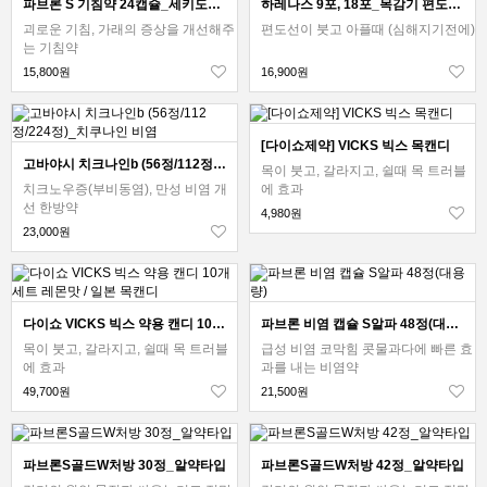
파브론 S 기침약 24캡슐_세키도메 감기약
하레나스 9포, 18포_목감기 편도선 통증 붓기_환부에 직접 냉각공격
괴로운 기침, 가래의 증상을 개선해주
편도선이 붓고 아플때 (심해지기전에)
는 기침약
15,800원
16,900원
[다이쇼제약] VICKS 빅스 목캔디
고바야시 치크나인b (56정/112정/224정)_치쿠나인 비염
목이 붓고, 갈라지고, 쉴때 목 트러블
치크노우증(부비동염), 만성 비염 개
에 효과
선 한방약
4,980원
23,000원
다이쇼 VICKS 빅스 약용 캔디 10개세트 레몬맛 / 일본 목캔디
파브론 비염 캡슐 S알파 48정(대용량)
목이 붓고, 갈라지고, 쉴때 목 트러블
급성 비염 코막힘 콧물과다에 빠른 효
에 효과
과를 내는 비염약
49,700원
21,500원
파브론S골드W처방 30정_알약타입
파브론S골드W처방 42정_알약타입