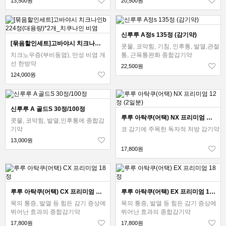
13,500원
20,500원
신루루 A정s 135정 (감기약)
[묶음할인세트]고바야시 치크나인b 224정(대용량)*2개_치쿠나인 비염
콧물, 코막힘, 기침, 인후통, 발열,관절
치크노우증(부비동염), 만성 비염 개
통, 근육통완화 종합감기약
선 한방약
22,500원
124,000원
신루루 A 골드S 30정/100정
루루 아탁쿠(어택) NX 프리미엄 12정 (2일분)
콧물, 코막힘, 발열,인후통에 종합감
기약
코 감기에 주목한 독자적 처방 감기약
13,000원
17,800원
루루 아탁쿠(어택) CX 프리미엄 18정
루루 아탁쿠(어택) EX 프리미엄 18정
목의 통증, 발열 등 힘든 감기 증상에
목의 통증, 발열 등 힘든 감기 증상에
뛰어난 효과의 종합감기약
뛰어난 효과의 종합감기약
17,800원
17,800원