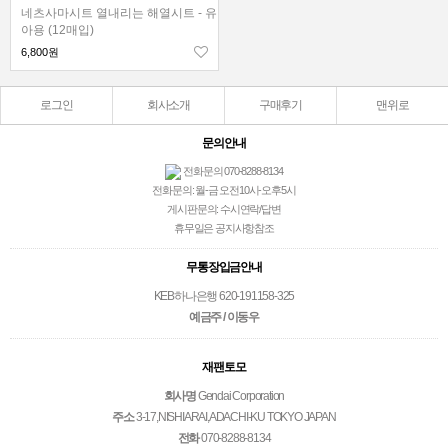
네츠사마시트 열내리는 해열시트 - 유
아용 (12매입)
6,800원
로그인
회사소개
구매후기
맨위로
문의안내
전화문의 070-8288-8134
전화문의: 월-금 오전10시-오후5시
게시판문의: 수시연락/답변
휴무일은 공지사항참조
무통장입금안내
KEB하나은행 620-191158-325
예금주 / 이동우
재팬토모
회사명
Gendai Corporation
주소
3-17,NISHIARAI,ADACHI-KU TOKYO JAPAN
전화
070-8288-8134