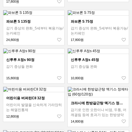
17,800원
파브론 S 135정
파브론 S 75정
감기 증상의 완화_5세부터 복용가능/
감기 증상의 완화_5세부터 복용가능/
논카페인
논카페인
24,800원
17,800원
신루루 A정s 90정
신루루 A정s 45정
감기 증상들 완화
감기 증상들 완화
15,800원
10,800원
어린이용 버퍼린CII 32정
크라시에 한방갈근탕 엑기스 정제타입 (60정/120정)
어린이의 발열을 신속하게 가라앉히
는 해열진통제
감기로 인한 오한이나 비염, 두통, 어
깨결림 등에 효과가 있는 한방생약
12,800원
14,800원