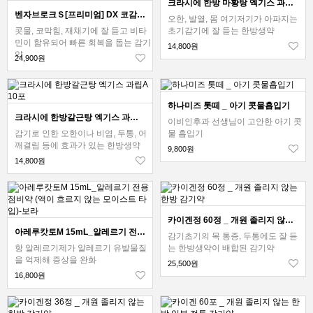
크라시에 한방 마황탕 엑기스 과립i 10포
벤자브로크Ｓ[프리미엄] DX 코감기약 45정 (노랑) 병타입 _벤자블록_벤자부로크
오한, 발열, 몸 여기저기가 아파지는
콧물, 코막힘, 재채기에 잘 듣고 비타
초기감기에 잘 듣는 한방생약
민이 함유되어 빠른 회복을 돕는 감기
14,800원
약
24,900원
하나미즈 톳떼 _ 아기 콧물흡입기
크라시에 한방갈근탕 엑기스 과립A 10포
이비인후과 선생님이 고안한 아기 콧
감기로 인한 오한이나 비염, 두통, 어
물 흡입기
깨결림 등에 효과가 있는 한방생약
9,800원
14,800원
카이겐정 60정 _ 개원 졸리지 않는 한방 감기약
아레루캇토M 15mL_알레르기 전용 점비약 (액이 흐르지 않는 모이스트 타입)-보라
감기초기의 목 통증, 두통에도 잘 듣
항 알레르기제가 알레르기 유발물질
는 한방생약이 배합된 감기약
을 억제해 증상을 완화
25,500원
16,800원