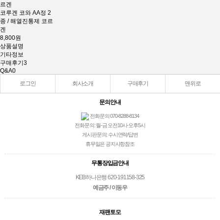
코루겐 코와 AA정 2
종 / 해열진통제 코르
겐
8,800원
상품설명
기타정보
구매후기
3
Q&A
0
로그인
회사소개
구매후기
맨위로
문의안내
전화문의 070-8288-8134
전화문의: 월-금 오전10시-오후5시
게시판문의: 수시연락/답변
휴무일은 공지사항참조
무통장입금안내
KEB하나은행 620-191158-325
예금주 / 이동우
재팬토모