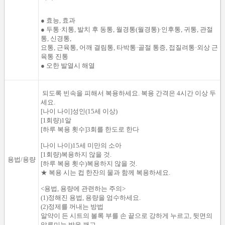
●
효능,
효과
●
두통
·
치통
,
발치
후
동통
,
월경통
(
월경통
)
·
인후통
,
귀통
,
관절
통
,
신경통
,
요통
,
근육통
,
어깨 결림통
,
타박통
·
골절
통증
,
접질려통
·
외상
근
육통
진통
●
오한 발열시
해열
되도록
빈속
을
피해서
복용하세요
.
복용
간격은
4시간 이상
두
세요.
[
나이
나이
]
성인
(
15세 이상
)
[
1회량
)
1
알
[
하루
복용 횟수
]
3회를
한도로 한다
[
나이
나이
)
15세 미만
의
소아
[
1회량
)
복용하지 않을 것.
용법/용량
[
하루
복용 횟수
)
복용하지 않을 것.
★
복용 시
는
컵 한잔
의
물과 함께
복용하세요.
<
용법
,
용량
에
관련
하는 주의
>
(
1
)
정해진
용법
,
용량
을
엄수하세요.
(
2
)
정제
를 꺼내
는 방법
알약
이 든 시트
의
볼록 부를
손 끝으로
강하게 누르
고
,
뒷면
의
알루미늄 박을
깨고