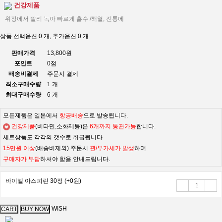
건강제품
위장에서 빨리 녹아 빠르게 흡수 /해열, 진통에
상품 선택옵션 0 개, 추가옵션 0 개
판매가격
13,800원
포인트
0점
배송비결제
주문시 결제
최소구매수량
1 개
최대구매수량
6 개
모든제품은 일본에서
항공배송
으로 발송됩니다.
건강제품
(비타민,소화제등)은
6개까지 통관가능
합니다.
세트상품도 각각의 갯수로 취급됩니다.
15만원 이상
(배송비제외) 주문시
관/부가세가 발생
하며
구매자가 부담
하셔야 함을 안내드립니다.
바이엘 아스피린 30정
(+0원)
WISH