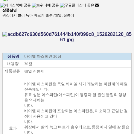
상품설명
위장에서 빨리 녹아 빠르게 흡수 /해열, 진통에
상품명
바이엘 아스피린 30정
내용량
30정
제품분류
해열 진통제
바이엘
아스피린은
독일
바이엘
사가
개발
하는
피린계
의
해열
진통제
입니다.
유효 성분
아스피린
(
아스피린
)이
통증
과 열
원인
물질
의
생성
을 억제하는
니다.
바이엘 아스피린
에 포함되는
아스피린은
, 미소하
고
균일한
결
정
이
사용
되
고 있다
니다.
위장
에서
빨리 녹
고
빠르게 흡수
되므로,
통증이나
열에 잘
듣습
효과
니다.