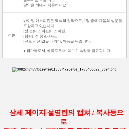
알약을
꺼내
서 복용하
세요
.
바이엘
아스피린은
백색
의
알약으로
, 1
정
중
에
다음
의
성분을
포함하고 있습니다.
[
성
분
)
아스피린
(
아스피린
)
성분
[
함량
(
1
정
중
)
]
500mg
[
근로
정신
]
열을
내리다
,
아픔을
녹입니다.
●
첨가물로서
, 셀룰로오스,
옥수수
녹말
을
함유
합니다.
상세 페이지 설명란의 캡쳐 / 복사등으
로