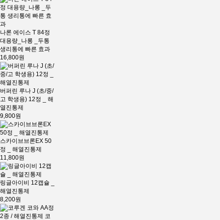
나론 에이스 T 84정
대용량_나롱 _두통
생리통에 빠른 효과
16,800원
버퍼린 루나 J (초/중/
고 학생용) 12정 _ 해
열진통제
9,800원
스카이브브론EX 50
정 _ 해열진통제
11,800원
링글아이비 12캡슐 _
해열진통제
8,200원