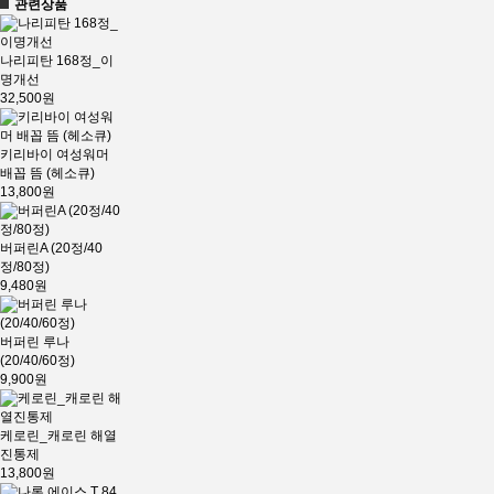
관련상품
나리피탄 168정_이
명개선
32,500원
키리바이 여성워머
배꼽 뜸 (헤소큐)
13,800원
버퍼린A (20정/40
정/80정)
9,480원
버퍼린 루나
(20/40/60정)
9,900원
케로린_캐로린 해열
진통제
13,800원