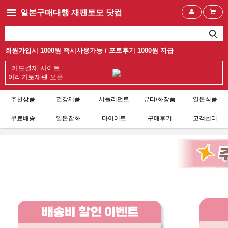
일본구매대행 재팬토모 닷컴
회원가입시 1000원 즉시사용가능 /
포토후기 1000원 지급
카드결재 사이트
아리가토재팬 오픈
추천상품
건강제품
서플리먼트
뷰티/화장품
일본식품
무료배송
일본잡화
다이어트
구매후기
고객센터