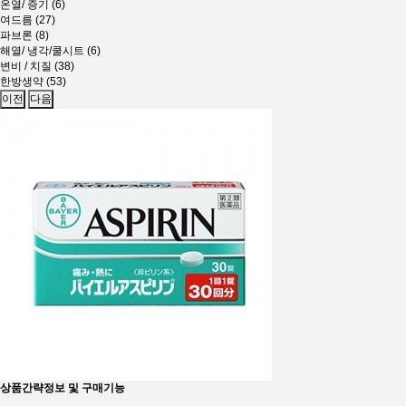
온열/ 증기 (6)
여드름 (27)
파브론 (8)
해열/ 냉각/쿨시트 (6)
변비 / 치질 (38)
한방생약 (53)
이전
다음
상품간략정보 및 구매기능