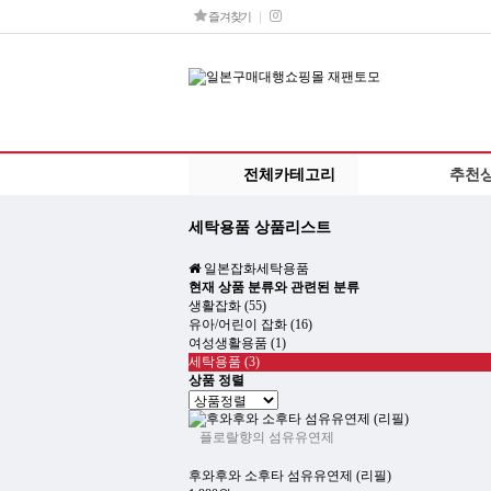
즐겨찾기
전체카테고리
추천
세탁용품 상품리스트
일본잡화
세탁용품
현재 상품 분류와 관련된 분류
생활잡화 (55)
유아/어린이 잡화 (16)
여성생활용품 (1)
세탁용품 (3)
상품 정렬
플로랄향의 섬유유연제
후와후와 소후타 섬유유연제 (리필)