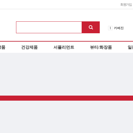
회원가입
1
카베진
2
신네오비타
3
로이스 초콜
상품
건강제품
서플리먼트
뷰티/화장품
일
4
이노치노하
5
오타이산
6
아리나민ex
7
에비오스
8
칼로리미트
9
에쿠시부
10
헤파리제