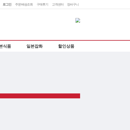
로그인
주문/배송조회
구매후기
고객센터
장바구니
민
렛
본식품
일본잡화
할인상품
하