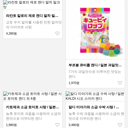
라칸토 칼로리 제로 캔디 말차 밀크맛
교토 우지 말차를 사용한 진한 말차맛
의 다이어트 사탕
4,280원
부르봉 큐비롭 캔디 / 일본 과일맛 사탕
7가지 과일맛으로 이루어진 맛있는
캔디
1,970원
카토제과 소금 토마토 사탕 / 일본 시오 토마토 캔디 외 4종
칼디 미야가와 소금 수박 사탕 / 일본 KALDI 시오 스이카 캔디
농축 토마토 과즙을 사용하여 소금의
농축 수박 과즙을 사용하여 소금의 짠
짠맛으로 마무리한 캔디
맛으로 마무리한 캔디
1,980원
3,480원