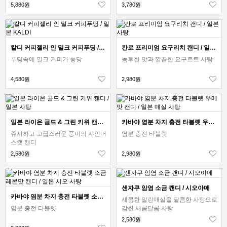
5,880원
3,780원
칼디 커피젤리 인 밀크 커피푸딩 / 일본 KALDI
칸로 프리미엄 요구리치 캔디 / 일본 사탕
푸딩속에 밀크 커피가 퐁당
농후한 맛과 깔끔한 요구르트 사탕
4,580원
2,980원
일본 라이온 골드 & 그린 키위 캔디 / 일본 사탕
카바야 염분 차지 충전 타블렛 우메맛 캔디 / 일본 매실 사탕
쥬시하고 고급스러운 풍미의 샤인머
염분 충전 타블렛
스캣 캔디
2,580원
2,980원
센자쿠 암염 소금 캔디 / 시오아메
카바야 염분 차지 충전 타블렛 소금 레몬맛 캔디 / 일본 시오 사탕
새콤한 말린매실을 달콤한 사탕으로
염분 충전 타블렛
감싼 새콤달콤 사탕
2,580원