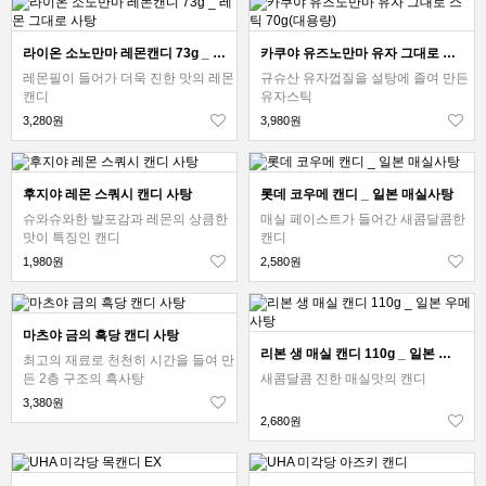
라이온 소노만마 레몬캔디 73g _ 레몬 그대로 사탕
카쿠야 유즈노만마 유자 그대로 스틱 70g(대용량)
레몬필이 들어가 더욱 진한 맛의 레몬
규슈산 유자껍질을 설탕에 졸여 만든
캔디
유자스틱
3,280원
3,980원
후지야 레몬 스쿼시 캔디 사탕
롯데 코우메 캔디 _ 일본 매실사탕
슈와슈와한 발포감과 레몬의 상큼한
매실 페이스트가 들어간 새콤달콤한
맛이 특징인 캔디
캔디
1,980원
2,580원
마츠야 금의 흑당 캔디 사탕
리본 생 매실 캔디 110g _ 일본 우메 사탕
최고의 재료로 천천히 시간을 들여 만
든 2층 구조의 흑사탕
새콤달콤 진한 매실맛의 캔디
3,380원
2,680원