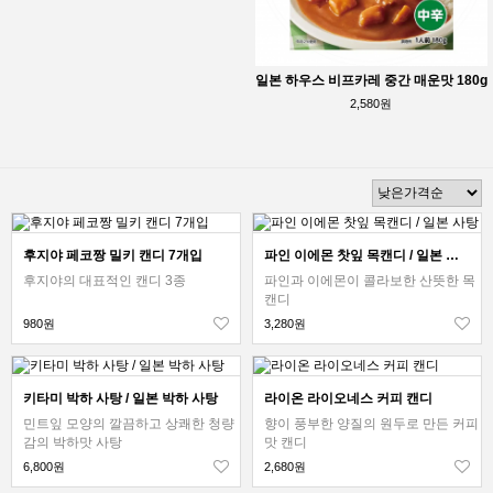
일본 하우스 비프카레 중간 매운맛 180g
2,580원
후지야 페코짱 밀키 캔디 7개입
파인 이에몬 찻잎 목캔디 / 일본 사탕
후지야의 대표적인 캔디 3종
파인과 이에몬이 콜라보한 산뜻한 목
캔디
980원
3,280원
키타미 박하 사탕 / 일본 박하 사탕
라이온 라이오네스 커피 캔디
민트잎 모양의 깔끔하고 상쾌한 청량
향이 풍부한 양질의 원두로 만든 커피
감의 박하맛 사탕
맛 캔디
6,800원
2,680원