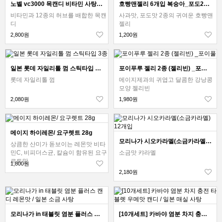
노벨 vc3000 목캔디 비타민 사탕 2종
호빵맨젤리 6개입 복숭아_포도2종_구미
비타민과 12종의 허브를 배합한 목캔
사과맛, 포도맛 2종의 귀여운 호빵맨
디
젤리
2,800원
1,200원
일본 롯데 자일리톨 껌 스틱타입 3종
포이푸루 젤리 2종 (젤리빈) _포이풀
롯데 자일리톨 껌
메이지제과의 귀엽고 달콤한 강낭콩
모양 젤리빈
2,080원
1,980원
메이지 하이레몬/ 요구렛트 28g
모리나가 시오카라멜(소금카라멜) 12개입
상큼한 산미가 돋보이는 레몬맛 비타
민C, 비피더스균, 칼슘이 함유된 요구
소금맛 캬라멜
르트맛
1,800원
2,180원
모리나가 in 태블릿 염분 플러스 캔디 레몬맛 / 일본 소금 사탕
[10개세트] 카바야 염분 차지 충전 타블렛 우메맛 캔디 / 일본 매실 사탕