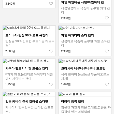
파인 파인애플 사탕/파인아메 캔디 외 1종
3,140원
새콤달콤하고 육즙이 풍부한 맛의 캔
디
2,380원
모리나가 당질 90% 오프 목캔디
파인 아와다마 소다 캔디
당질을 90% 컷트한 부드러운 허브목
상큼하고 육즙이 풍부한 과일 소다캔
캔디
디
2,680원
2,980원
사쿠마 헬로키티 캔 드롭스 캔디
크라시에 네루네루네루네 포도맛
8가지 맛 모둠캔디로 아이부터 어른
색이 변하며 둥실둥실 부풀어오르느
까지 사랑받는 캔디
과자!
1,950원
1,670원
일본 카바야 쥬씨 컬러볼 소다맛
타라미 듬뿍 젤리
카바야의 알록달록한 소다맛 소프트
엄선한 과일의 맛을 그대로,깔끔한 과
캔디
즙감이 있는 과일젤리