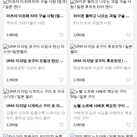
마츠야 미조레 타마 구슬 사탕 (핑크) / 일본 캔디
라이온 퐁하고 나오는 과일 구슬 사탕 / 일본 후르츠 타마 캔디
추억의 스테디셀러 사탕
8가지 맛의 과일맛 사탕
2,980원
2,680원
UHA 미각당 코구미 드링크 탄산 믹스맛 /일본젤리
UHA 미각당 코구미 후르츠맛 / 일본 젤리
탱글탱글한 식감의 젤리
탱글탱글한 식감의 과즙 100% 젤리
2,450원
2,450원
UHA 미각당 시게킥스 구미 초 자극 소다맛 / 일본 젤리
노벨 소르베 샤베트 백도맛 구미 50g / 일본 구미
강렬한 신맛과 씹을수록 느껴지는 단
샤베트와 같은 식감을 자랑하는 복숭
맛이 중독성 있는 하드 젤리
아맛 구미
2,180원
2,580원