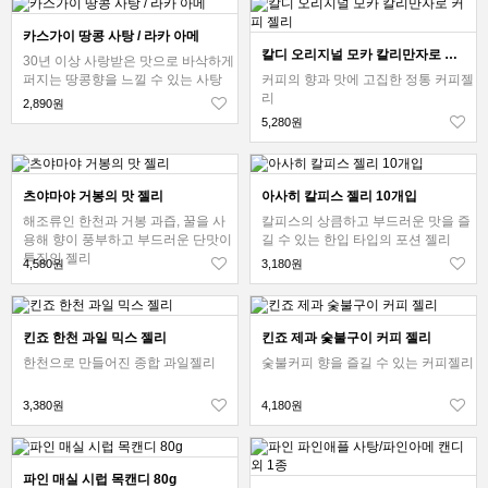
카스가이 땅콩 사탕 / 라카 아메
칼디 오리지널 모카 칼리만자로 커피 젤리
30년 이상 사랑받은 맛으로 바삭하게
퍼지는 땅콩향을 느낄 수 있는 사탕
커피의 향과 맛에 고집한 정통 커피젤
리
2,890원
5,280원
츠야마야 거봉의 맛 젤리
아사히 칼피스 젤리 10개입
해조류인 한천과 거봉 과즙, 꿀을 사
칼피스의 상큼하고 부드러운 맛을 즐
용해 향이 풍부하고 부드러운 단맛이
길 수 있는 한입 타입의 포션 젤리
특징인 젤리
4,580원
3,180원
킨죠 한천 과일 믹스 젤리
킨죠 제과 숯불구이 커피 젤리
한천으로 만들어진 종합 과일젤리
숯불커피 향을 즐길 수 있는 커피젤리
3,380원
4,180원
파인 매실 시럽 목캔디 80g