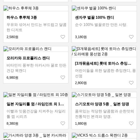
하우스 후루체 3종
센자쿠 벌꿀 100% 캔디
우유와 섞어서 만드는 부드럽고 달콤
순수 100% 벌꿀로만 만든 사탕.
한 디저트
2,580원
3,180원
모리카와 프로폴리스 캔디
[3개묶음세트] 롯데 토마스 츄잉캔디 / 도라에몽 풍선껌 2종
비타민이 풍부한 아카시아 꿀로 만든
건강 목캔디
어린이들을 위한 달콤한 츄잉캔디, 풍
선껌
6,980원
2,800원
일본 자일리톨 껌 / 라임민트 외 10종
스기모토야 양갱 5종 _ 일본 양갱
이빨과 잇몸건강을 지켜주는 자일리
품위있는 적당한 달콤함과 순한맛의
톨 껌 시리즈
전통적인 본격파 양갱.
8,380원
1,880원