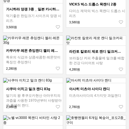
VICKS 빅스 드롭스 목캔디 2종
가시하라 양갱 3종 _ 일본 카시하라 양갱
다이쇼 제약의 빅스 목캔디 드롭스 시
먹기좋은 한입크기 사이즈의 양갱 시
리즈
리즈.
3,580원
3,500원
카무카무 레몬 츄잉캔디 젤리 레몬 30g
라칸토 칼로리 제로 캔디 밀크커피맛
특유의 식감과 상큼새콤한 레몬맛이
브라질산 커피 추출물에 밀크를 배합
특징인 츄잉캔디
한 건강 다이어트 사탕
2,280원
4,280원
사쿠마 이치고 밀크 캔디 83g
아사히 미츠야 사이다 캔디
딸기의 왕 후쿠오카현산 아마우치의
미츠야사이다의 4가지맛 과일캔디
과즙을 사용한 1970년부터 사랑받아
온 롱셀러 캔디.
2,980원
2,780원