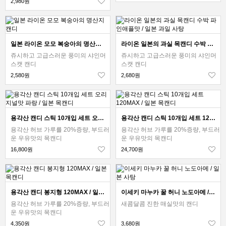
2,980원
일본 라이온 모모 복숭아의 명산지 캔디
라이온 일본의 과실 목캔디 수박 파인애플맛 / 일본 과일 사탕
쥬시하고 고급스러운 풍미의 샤인머
쥬시하고 고급스러운 풍미의 샤인머
스캣 캔디
스캣 캔디
2,580원
2,680원
용각산 캔디 스틱 10개입 세트 오리지널맛 파랑 / 일본 목캔디
용각산 캔디 스틱 10개입 세트 120MAX / 일본 목캔디
용각산 허브 가루를 20%증량, 부드러
용각산 허브 가루를 20%증량, 부드러
운 우유맛의 목캔디
운 우유맛의 목캔디
16,800원
24,700원
용각산 캔디 봉지형 120MAX / 일본 목캔디
이세키 마누카 꿀 허니 노도아메 / 일본 사탕
용각산 허브 가루를 20%증량, 부드러
새콤달콤 진한 매실맛의 캔디
운 우유맛의 목캔디
4,350원
3,680원