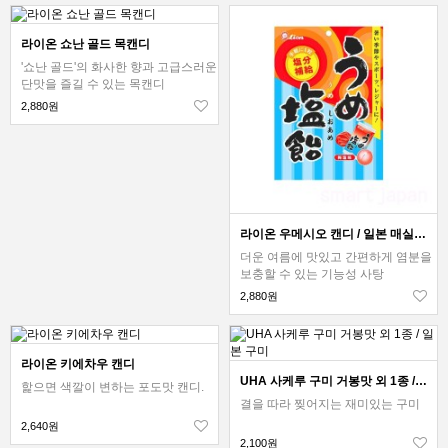
라이온 쇼난 골드 목캔디
'쇼난 골드'의 화사한 향과 고급스러운
단맛을 즐길 수 있는 목캔디
2,880원
라이온 우메시오 캔디 / 일본 매실 사탕
더운 여름에 맛있고 간편하게 염분을
보충할 수 있는 기능성 사탕
2,880원
라이온 키에차우 캔디
UHA 사케루 구미 거봉맛 외 1종 / 일본 구미
핥으면 색깔이 변하는 포도맛 캔디.
결을 따라 찢어지는 재미있는 구미
2,640원
2,100원