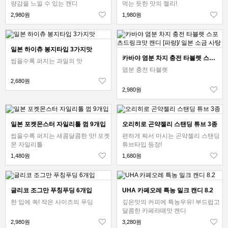
량감을 느낄 수 있는 캔디
먹는 듯한 맛의 젤리!
2,980원
1,980원
일본 하이츄 봉지타입 3가지맛
카바야 염분 차지 충전 타블렛 스포츠드링크맛 캔디 [파랑]/ 일본 소금 사탕
씹을수록 퍼지는 과일의 맛
염분 충전 타블렛
2,680원
2,980원
일본 포켓몬스터 자일리톨 껌 9개입
오리히로 곤약젤리 스탠딩 튜브 3종
씹을수록 퍼지는 새콤달콤한 맛! 포켓
편하게 짜서 마시는 곤약젤리 스탠딩
몬 자일리톨
튜브타입 등장!
1,480원
1,680원
글리코 조그만 푸칭푸딩 6개입
UHA 카페오레 특농 밀크 캔디 8.2
한 입에 쏙! 작은 사이즈의 푸딩
깊은맛의 커피에 특농우유! 부드럽고
달콤한 카페라떼맛 캔디
2,980원
3,280원