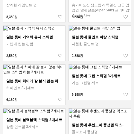
상쾌한 라임민트 껌
홋카이도산 생크림과 독일산 고급 암
염인 '알펜잘츠(AlpenSalz) 프리미엄'
소금을 사용
8,380원
3,380원
일본 롯데 기억력 유지 스틱껌
일본 롯데 쿨민트 파랑 스틱껌
가볍게 씹는 판껌
시원한 쿨민트 껌
2,580원
2,380원
일본 롯데 그린 스틱껌 3개세트
일본 롯데 치아에 잘 붙지 않는 하이민트 스틱껌 하늘 3개세트
기본 그린껌 세트
하이민트 3개세트
6,180원
6,180원
일본 롯데 블랙블랙 스틱껌 3개세트
일본 롯데 후센노미 풍선껌 믹스소다 주황
강한 민트껌 3개세트
콜라소다 풍선껌