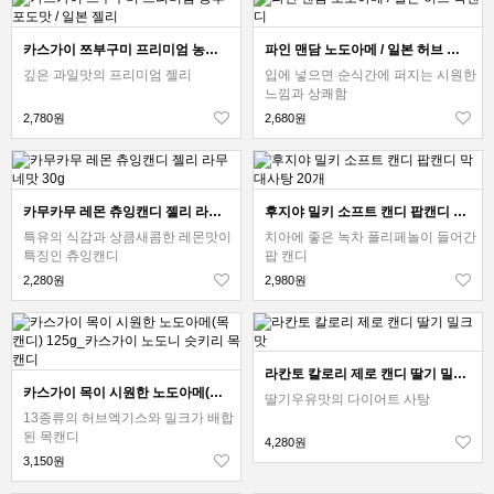
카스가이 쯔부구미 프리미엄 농후 포도맛 / 일본 젤리
파인 맨담 노도아메 / 일본 허브 목캔디
깊은 과일맛의 프리미엄 젤리
입에 넣으면 순식간에 퍼지는 시원한
느낌과 상쾌함
2,780원
2,680원
카무카무 레몬 츄잉캔디 젤리 라무네맛 30g
후지야 밀키 소프트 캔디 팝캔디 막대사탕 20개
특유의 식감과 상큼새콤한 레몬맛이
치아에 좋은 녹차 폴리페놀이 들어간
특징인 츄잉캔디
팝 캔디
2,280원
2,980원
라칸토 칼로리 제로 캔디 딸기 밀크맛
카스가이 목이 시원한 노도아메(목캔디) 125g_카스가이 노도니 슷키리 목캔디
딸기우유맛의 다이어트 사탕
13종류의 허브엑기스와 밀크가 배합
된 목캔디
4,280원
3,150원