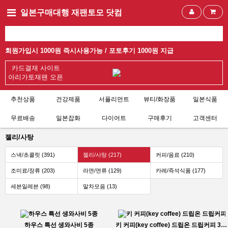
일본구매대행 재팬토모 닷컴
회원가입시 1000원 즉시사용가능 /
포토후기 1000원 지급
카드결재 사이트
아리가토재팬 오픈
추천상품
건강제품
서플리먼트
뷰티/화장품
일본식품
무료배송
일본잡화
다이어트
구매후기
고객센터
젤리/사탕
스낵/초콜릿 (391)
젤리/사탕 (217)
커피/음료 (210)
조미료/장류 (203)
라면/면류 (129)
카레/즉석식품 (177)
세븐일레븐 (98)
말차모음 (13)
하우스 특선 생와사비 5종
키 커피(key coffee) 드립온 드립커피 3종_키커피