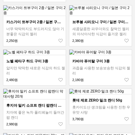
카스가이 쯔부구미 2종 / 일본 구미 2종
브루봉 샤리모니 구미 / 일본 구미 2종
너무 딱딱하지도 부드러지도 않아 기
새콤달콤한 파우더와도 찰떡인 젤리
분좋은 식감의 젤리
의 아삭아삭한 식감이 즐거운 젤리
2,250원
2,380원
노벨 페타구 하드 구미 3종
카바야 퓨어랄 구미 3종
얇지만 딱딱한 새로운 식감의 하드 젤
과즙을 사용한 보송보송한 식감의 젤
리
리
2,480원
2,180원
롯데 제로 ZERO 밀크 캔디 50g
후지야 밀키 소프트 캔디 팝캔디 막대사탕 20개
홋카이도산 생크림을 사용한 진한 우
치아에 좋은 녹차 폴리페놀이 들어간
유맛 사탕
팝 캔디
3,780원
2,980원