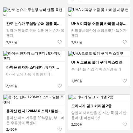
칸로 논슈가 무설탕 슈퍼 멘톨 목캔디
UHA 미각당 소금 꽃 카라멜 사탕 캔디
강력한 멘톨로 인해 상쾌한 논슈가 목
캬라멜사탕안에 소금초코가 들어간
캔디
캔디
3,080원
3,080원
UHA 코로로 젤리 구미 머스캣맛
라이온 잔자카 소다캔디 / 8가지맛 캔디
톡 터지는 식감의 머스캐맛 젤리
8가지 맛의 사탕이 한봉지에 ~
1,980원
2,440원
모리나가 밀크 카라멜 2종
용각산 캔디 120MAX 스틱 / 일본 목캔디
양질의 재료만을 긴 시간 푹 끓여 만
용각산 허브 가루를 20%증량, 부드러
들어 낸 비전의 맛!
운 우유맛의 목캔디
2,280원
2,480원