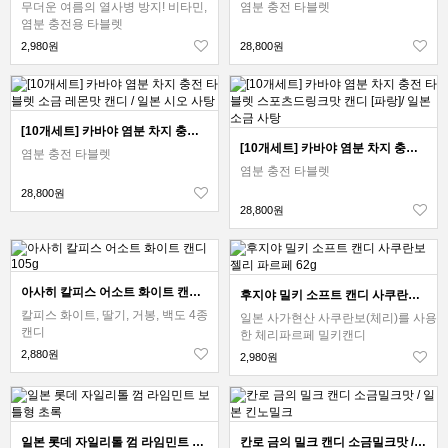
무더운 여름의 열사병 방지! 비타민,
염분 충전 타블렛
염분 충전용 타블렛
2,980원
28,800원
[10개세트] 카바야 염분 차지 충전 타블렛 소금 레몬맛 캔디 / 일본 시오 사탕
[10개세트] 카바야 염분 차지 충전 타블렛 스포츠드링크맛 캔디 [파랑]/ 일본 소금 사탕
염분 충전 타블렛
염분 충전 타블렛
28,800원
28,800원
아사히 칼피스 어소트 화이트 캔디 105g
후지야 밀키 소프트 캔디 사쿠란보 젤리 파르페 62g
칼피스 화이트, 딸기, 거봉, 백도 4종
일본 사가현산 사쿠란보(체리)를 사용
캔디
한 체리파르페 밀키캔디
2,880원
2,980원
일본 롯데 자일리톨 껌 라임민트 보틀형 초록
칸로 금의 밀크 캔디 소금밀크맛 / 일본 킨노밀크