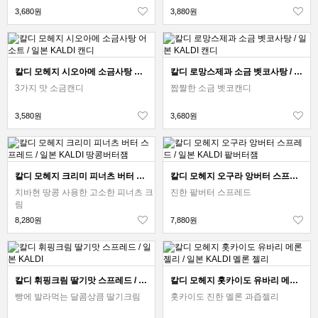
3,680원
3,880원
칼디 모헤지 시오아메 소금사탕 어소트 / 일본 KALDI 캔디
칼디 로망스제과 소금 벳코사탕 / 일본 KALDI 캔디
3가지 맛 소금캔디
짭짤한 소금 벳코캔디
3,580원
3,680원
칼디 모헤지 크리미 피너츠 버터 스프레드 / 일본 KALDI 땅콩버터잼
칼디 모헤지 오구라 앙버터 스프레드 / 일본 KALDI 팥버터잼
치바현 땅콩 사용한 고소한 피너츠 크
진한 팥버터 스프레드
림
8,280원
7,880원
칼디 휘핑크림 딸기맛 스프레드 / 일본 KALDI
칼디 모헤지 홋카이도 유바리 메론 젤리 / 일본 KALDI 멜론 젤리
빵에 발라먹는 달콤상큼 딸기크림
홋카이도 진한 멜론 과즙젤리