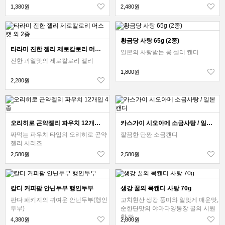
1,380원
2,480원
황금당 사탕 65g (2종)
타라미 진한 젤리 제로칼로리 머스캣 외 2종
일본의 사랑받는 롱 셀러 캔디
진한 과일맛의 제로칼로리 젤리
1,800원
2,280원
오리히로 곤약젤리 파우치 12개입 4종
카스가이 시오아메 소금사탕 / 일본 캔디
짜먹는 파우치 타입의 오리히로 곤약
깔끔한 단짠 소금캔디
젤리 시리즈
2,580원
2,580원
칼디 커피팜 안닌두부 행인두부
생강 꿀의 목캔디 사탕 70g
판다 패키지의 귀여운 안닌두부(행인
고치현산 생강 풍미와 알맞게 매운맛,
두부)
순한단맛의 야마다양봉장 꿀의 시원
한 맛
4,380원
2,800원