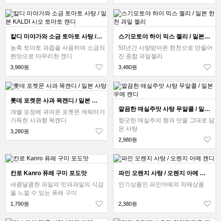
칼디 미야가와 소금 토마토 사탕 / 일본 KALDI 시오 토마토 캔디
스기모토야 하이 믹스 젤리 / 일본 한천 과일 젤리
농축 토마토 과즙을 사용하여 소금의
50년간 사랑받아온 한천으로 만들어
짠맛으로 마무리한 캔디
진 종합 과일젤리
3,980원
3,480원
롯데 포켓몬 사과 목캔디 / 일본 사탕
깔끔한 매실주맛 사탕 무알콜 / 일본 우메 캔디
개별 포장에 귀여운 포켓몬 캐릭터가
가득한 사과향 목캔디
향긋한 매실주의 향과 맛을 그대로 담
은 사탕
3,280원
2,980원
칸로 Kanro 퓨레 구미 포도맛
파인 오렌지 사탕 / 오렌지 아메 캔디
새콤달콤한 과일의 맛과과일의 식감
인기상품인 파인아메의 자매상품
을 느낄 수 있는 퓨레 구미
1,790원
2,380원