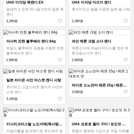
UHA 미각당 목캔디 EX
UHA 미각당 아즈키 캔디
깔끔하고 순한 허니밀크맛의 일본 목
홋카이도산 팥을 이용한 일본 팥 사탕
캔디
3,280원
2,380원
아사히 진한 블루베리 캔디 84g
파인 메론 크림 소다 캔디
와일드 블루베리 과즙을 이용한 진한
메론소다에 바닐라아이스를 얹은 메
블루베리맛 캔디
론크림소다맛 캔디
2,980원
2,680원
일본 라이온 샤인 머스캣 캔디 사탕
라이온 소노만마 레몬 25g / 레몬그대로의 맛
쥬시하고 고급스러운 풍미의 샤인머
스캣 캔디
3,580원
3,180원
키시리크리스탈 노도아메(목사탕) 2종
UHA 코로로 젤리 구미 / 포도맛 외 3종
자일리톨을 밀크캔디로 샌드하여 청
육즙이 풍부한 식감으로 과일 자체를