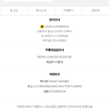
로그인
회사소개
구매후기
맨위로
문의안내
전화문의 070-8288-8134
전화문의: 월-금 오전10시-오후5시
게시판문의: 수시연락/답변
휴무일은 공지사항참조
무통장입금안내
KEB하나은행 620-191158-325
예금주 / 이동우
재팬토모
회사명
Gendai Corporation
주소
3-17,NISHIARAI,ADACHI-KU TOKYO JAPAN
전화
070-8288-8134
재팬토모에서 대행하는 모든상품은 일본에서 정식제조된 정품만을