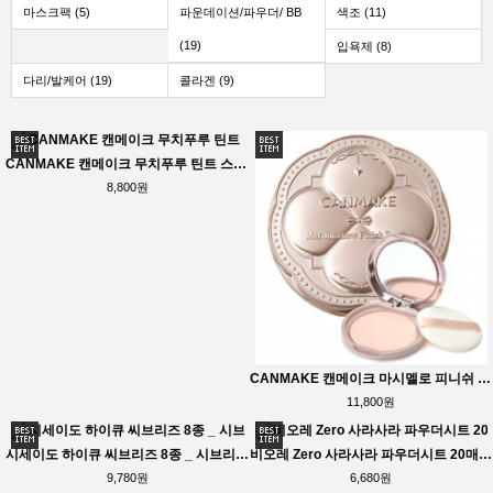
마스크팩 (5)
파운데이션/파우더/ BB
색조 (11)
(19)
입욕제 (8)
다리/발케어 (19)
콜라겐 (9)
CANMAKE 캔메이크 무치푸루 틴트 스틱 립 플럼퍼
8,800원
CANMAKE 캔메이크 마시멜로 피니쉬 파우더 외 3종
11,800원
시세이도 하이큐 씨브리즈 8종 _ 시브리즈 SEA BREEZE
비오레 Zero 사라사라 파우더시트 20매입 대용량 외 5종
9,780원
6,680원