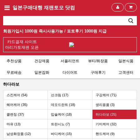
일본구매대행 재팬토모 닷컴
회원가입시 1000원 즉시사용가능 /
포토후기 1000원 지급
카드결재 사이트
아리가토재팬 오픈
추천상품
건강제품
서플리먼트
뷰티/화장품
일본식품
무료배송
일본잡화
다이어트
구매후기
고객센터
하다라보
스킨케어 (54)
선크림 (17)
구강케어 (71)
헤어케어 (35)
데오드란트 (18)
생리용품 (3)
클렌징 (37)
입술케어 (18)
하다라보 (25)
마유 (13)
트란시노 (7)
기미케어 (32)
남성화장품 (12)
바디케어 (15)
핸드케어 (9)