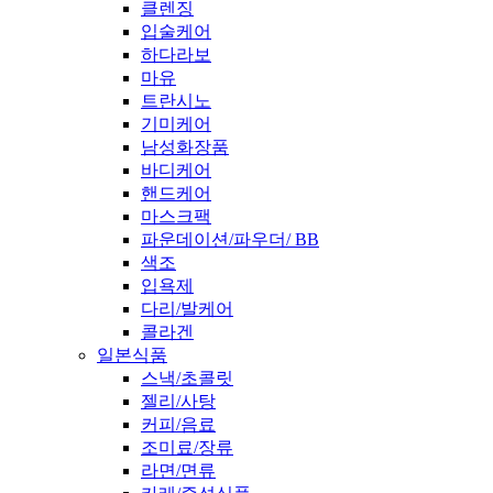
클렌징
입술케어
하다라보
마유
트란시노
기미케어
남성화장품
바디케어
핸드케어
마스크팩
파운데이션/파우더/ BB
색조
입욕제
다리/발케어
콜라겐
일본식품
스낵/초콜릿
젤리/사탕
커피/음료
조미료/장류
라면/면류