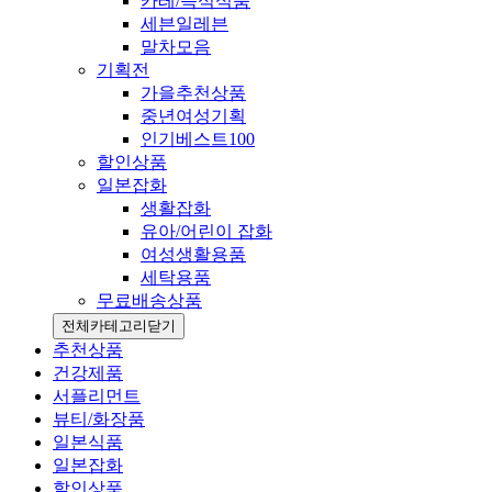
카레/즉석식품
세븐일레븐
말차모음
기획전
가을추천상품
중년여성기획
인기베스트100
할인상품
일본잡화
생활잡화
유아/어린이 잡화
여성생활용품
세탁용품
무료배송상품
전체카테고리
닫기
추천상품
건강제품
서플리먼트
뷰티/화장품
일본식품
일본잡화
할인상품