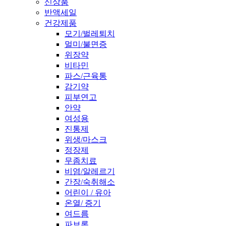
신상품
반액세일
건강제품
모기/벌레퇴치
멀미/불면증
위장약
비타민
파스/근육통
감기약
피부연고
안약
여성용
진통제
위생/마스크
정장제
무좀치료
비염/알레르기
간장/숙취해소
어린이 / 유아
온열/ 증기
여드름
파브론