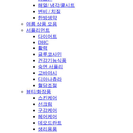
해열/ 냉각/쿨시트
변비 / 치질
한방생약
여름 상품 모음
서플리먼트
다이어트
DHC
활력
글루코사민
건강기능식품
숙면 서플리
고바야시
디아나츄라
혈당조절
뷰티/화장품
스킨케어
선크림
구강케어
헤어케어
데오드란트
생리용품