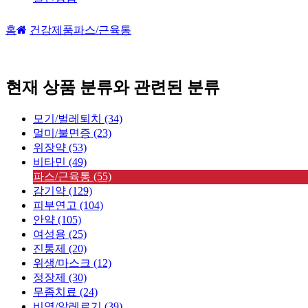
홈
건강제품
파스/근육통
현재 상품 분류와 관련된 분류
모기/벌레퇴치 (34)
멀미/불면증 (23)
위장약 (53)
비타민 (49)
파스/근육통 (55)
감기약 (129)
피부연고 (104)
안약 (105)
여성용 (25)
진통제 (20)
위생/마스크 (12)
정장제 (30)
무좀치료 (24)
비염/알레르기 (39)