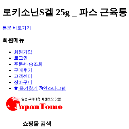
로키소닌S겔 25g _ 파스 근육통
본문 바로가기
회원메뉴
회원가입
로그인
주문/배송조회
구매후기
고객센터
장바구니
즐겨찾기
인스타그램
쇼핑몰 검색