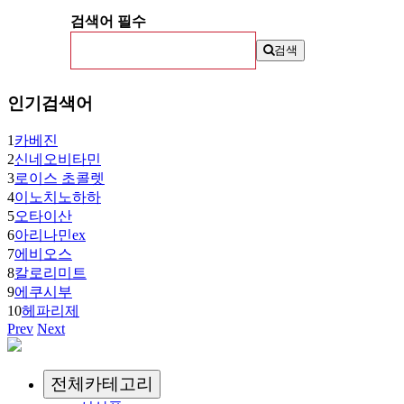
검색어 필수
검색
인기검색어
1
카베진
2
신네오비타민
3
로이스 초콜렛
4
이노치노하하
5
오타이산
6
아리나민ex
7
에비오스
8
칼로리미트
9
에쿠시부
10
헤파리제
Prev
Next
전체카테고리