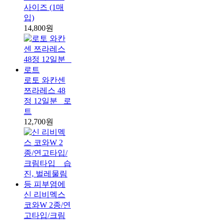
사이즈 (1매
입)
14,800원
로토 와칸센
쯔라레스 48
정 12일분 _로
트
12,700원
신 리비멕스
코와W 2종/연
고타입/크림