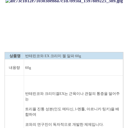
상품명
반테린코와 EX 크리미 젤 알파 60g
내용량
60g
반테린코와 크리미겔EX는 근육이나 관절의 통증을 덜어주
는
트리플 진통 성분(인도 메타신, l-멘톨, 아르니카 팅키)
을 배
합하여
코와의 연구진이 독자적으로 개발한 제제입니다.