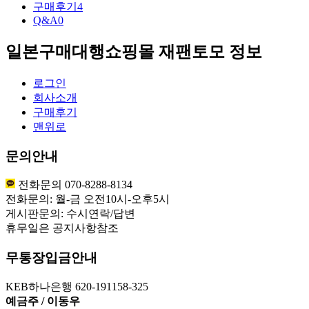
구매후기
4
Q&A
0
일본구매대행쇼핑몰 재팬토모 정보
로그인
회사소개
구매후기
맨위로
문의안내
전화문의 070-8288-8134
전화문의: 월-금 오전10시-오후5시
게시판문의: 수시연락/답변
휴무일은 공지사항참조
무통장입금안내
KEB하나은행 620-191158-325
예금주 / 이동우