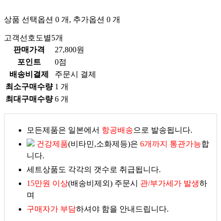
상품 선택옵션 0 개, 추가옵션 0 개
고객선호도별5개
판매가격
27,800원
포인트
0점
배송비결제
주문시 결제
최소구매수량
1 개
최대구매수량
6 개
모든제품은 일본에서
항공배송
으로 발송됩니다.
건강제품
(비타민,소화제등)은
6개까지 통관가능
합
니다.
세트상품도 각각의 갯수로 취급됩니다.
15만원 이상
(배송비제외) 주문시
관/부가세가 발생
하
며
구매자가 부담
하셔야 함을 안내드립니다.