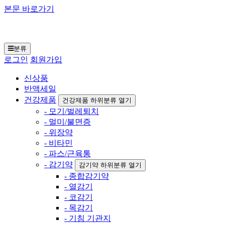
본문 바로가기
일본구매대행 재팬토
모 닷컴
분류
로그인
회원가입
신상품
반액세일
건강제품
건강제품 하위분류 열기
- 모기/벌레퇴치
- 멀미/불면증
- 위장약
- 비타민
- 파스/근육통
- 감기약
감기약 하위분류 열기
- 종합감기약
- 열감기
- 코감기
- 목감기
- 기침 기관지