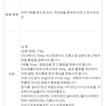
하루 4회를 한도로 하여, 적당량을 환부에 바르고 문지르세
용법/용량
요
1g 중
(성분·분량: 기능)
인도메타신 10mg: 비스테로이드 진통소염 성분으로 근육과
관절 통증을 완화시켜 줍니다.
l-멘톨 30mg : 청량감을 주고 통증을 완화시켜 줍니다.
토코페롤아세트산에스테르 20mg : 말초 혈류를 개선하여
어깨 결림, 허리통증 등의 증상을 완화시켜 줍니다.
성분
아르니카 칭키 5mg(아르니카로 1mg) : 국화과 아르니카에서
추출한 것으로 염증과 통증을 완화합니다.
첨가물: 밀리스틴산 옥틸도데실, 아디핀산 디이소프로필, 카
르복시비닐폴리머, 히프로멜로스,
스테아린산 소르비탄, 스테아린산 글리세린, 폴리소르베이
트60, 에데토산Na, 아황산수소Na,
디이소프로파놀아민, 이소프로파놀아민