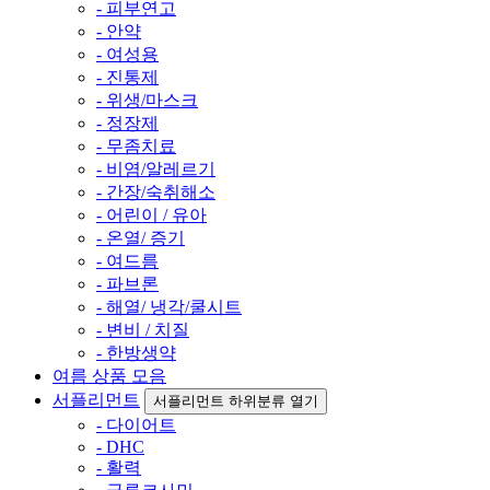
- 피부연고
- 안약
- 여성용
- 진통제
- 위생/마스크
- 정장제
- 무좀치료
- 비염/알레르기
- 간장/숙취해소
- 어린이 / 유아
- 온열/ 증기
- 여드름
- 파브론
- 해열/ 냉각/쿨시트
- 변비 / 치질
- 한방생약
여름 상품 모음
서플리먼트
서플리먼트 하위분류 열기
- 다이어트
- DHC
- 활력