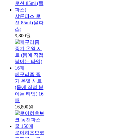
샤론파스 로
션 85ml (물파
스)
9,800원
메구리즘 증
기 온열 시트
(몸에 직접 붙
이는 타입) 16
매
16,800원
로이히츠보코