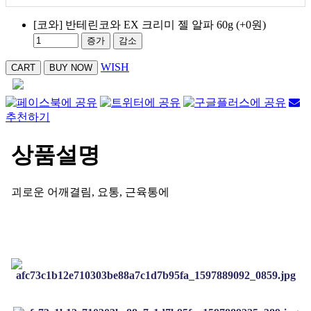
[코와] 반테린코와 EX 크리미 젤 알파 60g
(+0원)
증가
감소
WISH
추천하기
상품설명
괴로운 어깨결림, 요통, 근육통에