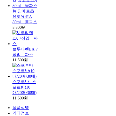
뉴 안메르츠
요코요코A
80ml _ 물파스
8,800원
보루타렌EX 7
장입 _ 파스
11,500원
스포루반 _스
포르반(10
매/20매/30매)
11,600원
상품설명
기타정보