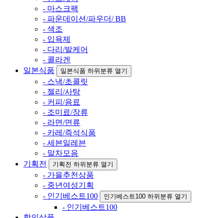
- 마스크팩
- 파운데이션/파우더/ BB
- 색조
- 입욕제
- 다리/발케어
- 콜라겐
일본식품
일본식품 하위분류 열기
- 스낵/초콜릿
- 젤리/사탕
- 커피/음료
- 조미료/장류
- 라면/면류
- 카레/즉석식품
- 세븐일레븐
- 말차모음
기획전
기획전 하위분류 열기
- 가을추천상품
- 중년여성기획
- 인기베스트100
인기베스트100 하위분류 열기
- 인기베스트100
할인상품