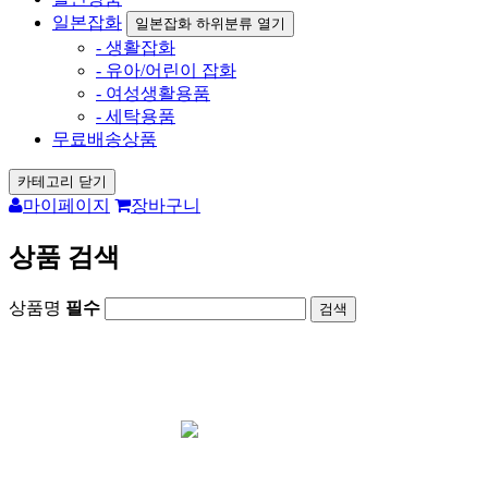
일본잡화
일본잡화 하위분류 열기
- 생활잡화
- 유아/어린이 잡화
- 여성생활용품
- 세탁용품
무료배송상품
카테고리 닫기
마이페이지
장바구니
상품 검색
상품명
필수
회원가입시 1000원 즉시사용가능 /
포토후기
1000원 지급
카드결재 사이트
아리가토재팬 오
픈