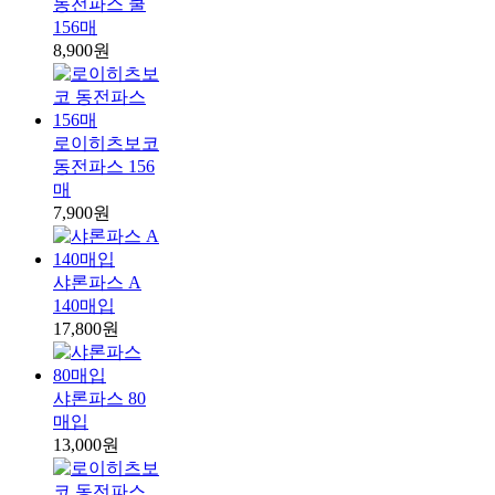
동전파스 쿨
156매
8,900원
로이히츠보코
동전파스 156
매
7,900원
샤론파스 A
140매입
17,800원
샤론파스 80
매입
13,000원