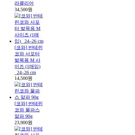
라클리어
34,500원
[코와] 반테린
코와 서포터
발목용 M 사
이즈 (1매입)
_24–26 cm
14,500원
[코와] 반테린
코와 물파스
알파 90g
23,900원