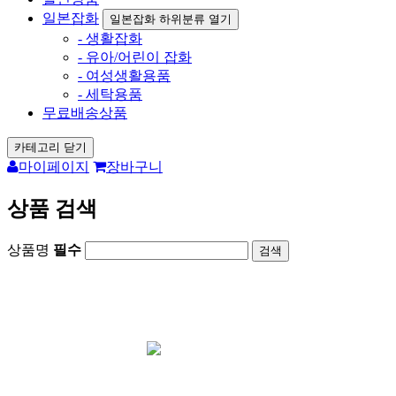
일본잡화
일본잡화 하위분류 열기
- 생활잡화
- 유아/어린이 잡화
- 여성생활용품
- 세탁용품
무료배송상품
카테고리 닫기
마이페이지
장바구니
상품 검색
상품명
필수
회원가입시 1000원 즉시사용가능 /
포토후기
1000원 지급
카드결재 사이트
아리가토재팬 오
픈