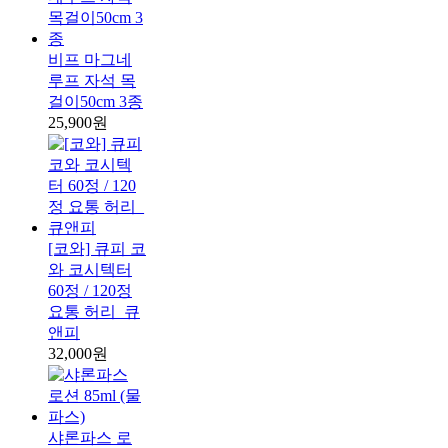
비프 마그네
루프 자석 목
걸이50cm 3종
25,900원
[코와] 큐피 코
와 코시텍터
60정 / 120정
요통 허리_큐
앤피
32,000원
샤론파스 로