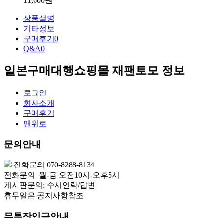
11,600원
상품설명
기타정보
구매후기
0
Q&A
0
일본구매대행쇼핑몰 재팬토모 정보
로그인
회사소개
구매후기
맨위로
문의안내
전화문의 070-8288-8134
전화문의: 월-금 오전10시-오후5시
게시판문의: 수시연락/답변
휴무일은 공지사항참조
무통장입금안내