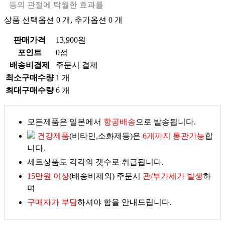
등의 관절에 탁월한 효과를
상품 선택옵션 0 개, 추가옵션 0 개
판매가격
13,900원
포인트
0점
배송비결제
주문시 결제
최소구매수량
1 개
최대구매수량
6 개
모든제품은 일본에서
항공배송
으로 발송됩니다.
건강제품
(비타민,소화제등)은
6개까지 통관가능
합
니다.
세트상품도 각각의 갯수로 취급됩니다.
15만원 이상
(배송비제외) 주문시
관/부가세가 발생
하
며
구매자가 부담
하셔야 함을 안내드립니다.