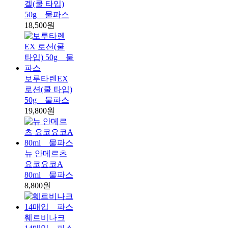
겔(쿨 타입)
50g _ 물파스
18,500원
보루타렌EX
로션(쿨 타입)
50g _ 물파스
19,800원
뉴 안메르츠
요코요코A
80ml _ 물파스
8,800원
훼르비나크