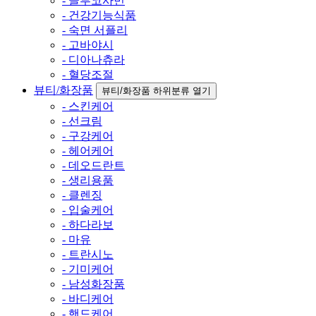
- 글루코사민
- 건강기능식품
- 숙면 서플리
- 고바야시
- 디아나츄라
- 혈당조절
뷰티/화장품
뷰티/화장품 하위분류 열기
- 스킨케어
- 선크림
- 구강케어
- 헤어케어
- 데오드란트
- 생리용품
- 클렌징
- 입술케어
- 하다라보
- 마유
- 트란시노
- 기미케어
- 남성화장품
- 바디케어
- 핸드케어