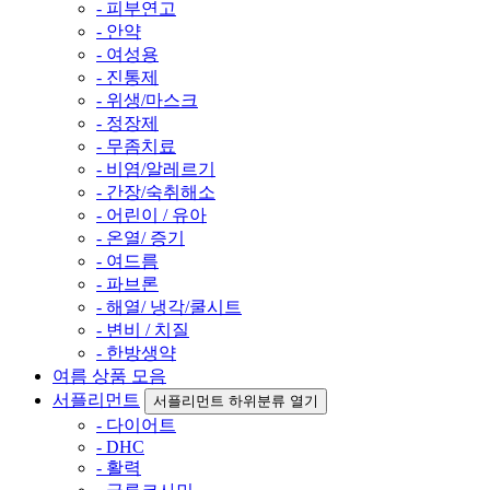
- 피부연고
- 안약
- 여성용
- 진통제
- 위생/마스크
- 정장제
- 무좀치료
- 비염/알레르기
- 간장/숙취해소
- 어린이 / 유아
- 온열/ 증기
- 여드름
- 파브론
- 해열/ 냉각/쿨시트
- 변비 / 치질
- 한방생약
여름 상품 모음
서플리먼트
서플리먼트 하위분류 열기
- 다이어트
- DHC
- 활력