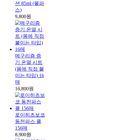
션 85ml (물파
스)
9,800원
메구리즘 증
기 온열 시트
(몸에 직접 붙
이는 타입) 16
매
16,800원
로이히츠보코
동전파스 쿨
156매
8,900원