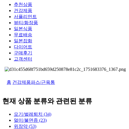
추천상품
건강제품
서플리먼트
뷰티/화장품
일본식품
무료배송
일본잡화
다이어트
구매후기
고객센터
홈
건강제품
파스/근육통
현재 상품 분류와 관련된 분류
모기/벌레퇴치 (34)
멀미/불면증 (23)
위장약 (53)