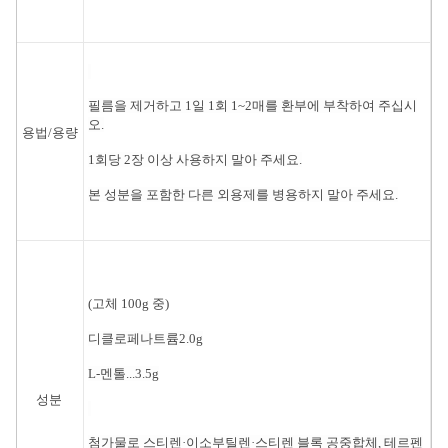
필름을 제거하고 1일 1회 1~2매를 환부에 부착하여 주십시
오.
용법/용량
1회당 2장 이상 사용하지 말아 주세요.
본 성분을 포함한 다른 외용제를 병용하지 말아 주세요.
(고체 100g 중)
디클로페나트륨2.0g
L-멘톨...3.5g
성분
첨가물로 스티렌·이소부틸렌·스티렌 블록 공중합체, 테르펜