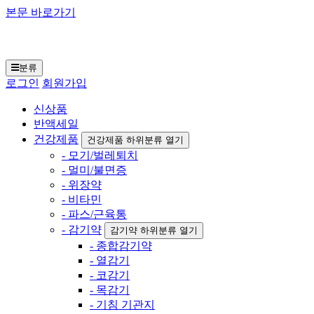
본문 바로가기
일본구매대행 재팬토
모 닷컴
분류
로그인
회원가입
신상품
반액세일
건강제품
건강제품 하위분류 열기
- 모기/벌레퇴치
- 멀미/불면증
- 위장약
- 비타민
- 파스/근육통
- 감기약
감기약 하위분류 열기
- 종합감기약
- 열감기
- 코감기
- 목감기
- 기침 기관지