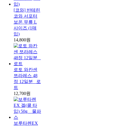
[코와] 반테린
코와 서포터
보온 무릎 L
사이즈 (1매
입)
14,800원
로토 와칸센
쯔라레스 48
정 12일분 _로
트
12,700원
보루타렌EX