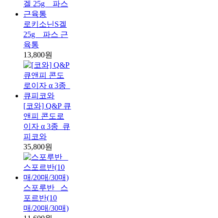
로키소닌S겔
25g _ 파스 근
육통
13,800원
[코와] Q&P 큐
앤피 콘도로
이자 α 3종_큐
피코와
35,800원
스포루반 _스
포르반(10
매/20매/30매)