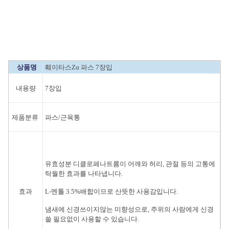
상품명
훼이타스Zα 파스 7장입
내용량
7장입
제품분류
파스/근육통
유효성분 디클로페나트륨이 어깨와 허리, 관절 등의 고통에
탁월한 효과를 나타냅니다.
효과
L-멘톨 3.5%배합이므로 산뜻한 사용감입니다.
냄새에 신경쓰이지않는 미향성으로, 주위의 사람에게 신경
쓸 필요없이 사용할 수 있습니다.