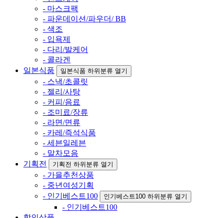
- 마스크팩
- 파운데이션/파우더/ BB
- 색조
- 입욕제
- 다리/발케어
- 콜라겐
일본식품
일본식품 하위분류 열기
- 스낵/초콜릿
- 젤리/사탕
- 커피/음료
- 조미료/장류
- 라면/면류
- 카레/즉석식품
- 세븐일레븐
- 말차모음
기획전
기획전 하위분류 열기
- 가을추천상품
- 중년여성기획
- 인기베스트100
인기베스트100 하위분류 열기
- 인기베스트100
할인상품