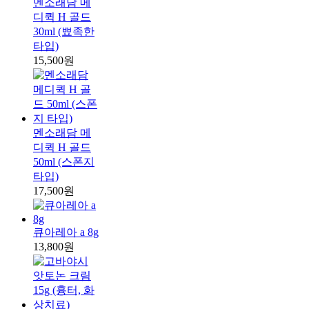
멘소래담 메
디퀵 H 골드
30ml (뾰족한
타입)
15,500원
멘소래담 메
디퀵 H 골드
50ml (스폰지
타입)
17,500원
큐아레아 a 8g
13,800원