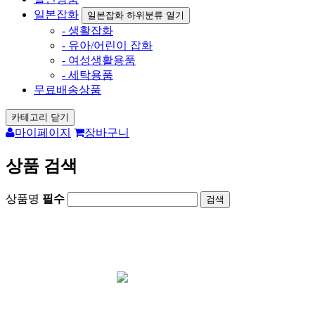
일본잡화
일본잡화 하위분류 열기
- 생활잡화
- 유아/어린이 잡화
- 여성생활용품
- 세탁용품
무료배송상품
카테고리 닫기
마이페이지
장바구니
상품 검색
상품명
필수
회원가입시 1000원 즉시사용가능 /
포토후기
1000원 지급
카드결재 사이트
아리가토재팬 오
픈