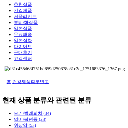
추천상품
건강제품
서플리먼트
뷰티/화장품
일본식품
무료배송
일본잡화
다이어트
구매후기
고객센터
홈
건강제품
피부연고
현재 상품 분류와 관련된 분류
모기/벌레퇴치 (34)
멀미/불면증 (23)
위장약 (53)