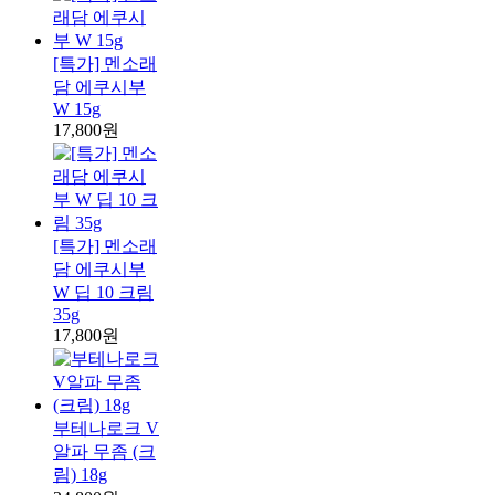
[특가] 멘소래
담 에쿠시부
W 15g
17,800원
[특가] 멘소래
담 에쿠시부
W 딥 10 크림
35g
17,800원
부테나로크 V
알파 무좀 (크
림) 18g