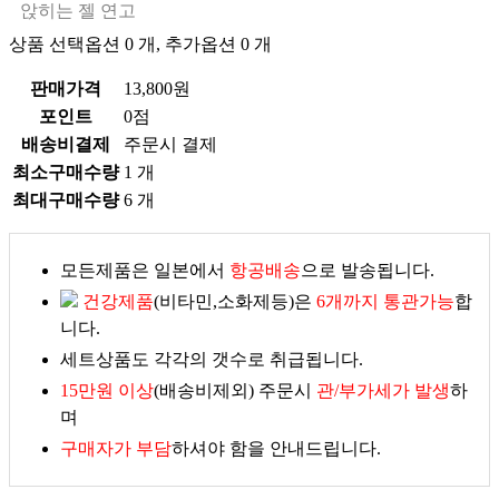
앉히는 젤 연고
상품 선택옵션 0 개, 추가옵션 0 개
판매가격
13,800원
포인트
0점
배송비결제
주문시 결제
최소구매수량
1 개
최대구매수량
6 개
모든제품은 일본에서
항공배송
으로 발송됩니다.
건강제품
(비타민,소화제등)은
6개까지 통관가능
합
니다.
세트상품도 각각의 갯수로 취급됩니다.
15만원 이상
(배송비제외) 주문시
관/부가세가 발생
하
며
구매자가 부담
하셔야 함을 안내드립니다.