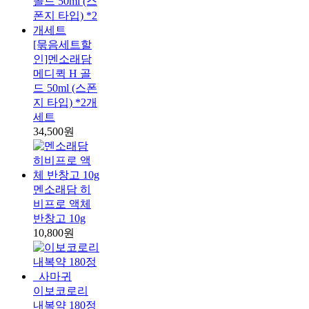
[묶음세트할
인]멘소래담
메디퀵 H 골
드 50ml (스폰
지 타입) *2개
세트
34,500원
멘소래담 히
비프로 액체
반창고 10g
10,800원
이보코로리
내복약 180정