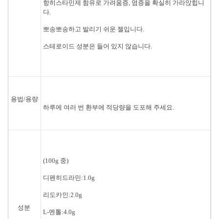
항히스타민제 함유로 가려움증, 염증을 확실히 가라앉힙니
다.
뽀송뽀송하고 발리기 쉬운 젤입니다.
스테로이드 성분은 들어 있지 않습니다.
용법/용량
하루에 여러 번 환부에 적당량을 도포해 주세요.
(100g 중)
디펜히드라민:1.0g
리도카인:2.0g
성분
L-멘톨:4.0g