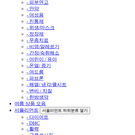
- 피부연고
- 안약
- 여성용
- 진통제
- 위생/마스크
- 정장제
- 무좀치료
- 비염/알레르기
- 간장/숙취해소
- 어린이 / 유아
- 온열/ 증기
- 여드름
- 파브론
- 해열/ 냉각/쿨시트
- 변비 / 치질
- 한방생약
여름 상품 모음
서플리먼트
서플리먼트 하위분류 열기
- 다이어트
- DHC
- 활력