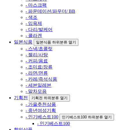
- 마스크팩
- 파운데이션/파우더/ BB
- 색조
- 입욕제
- 다리/발케어
- 콜라겐
일본식품
일본식품 하위분류 열기
- 스낵/초콜릿
- 젤리/사탕
- 커피/음료
- 조미료/장류
- 라면/면류
- 카레/즉석식품
- 세븐일레븐
- 말차모음
기획전
기획전 하위분류 열기
- 가을추천상품
- 중년여성기획
- 인기베스트100
인기베스트100 하위분류 열기
- 인기베스트100
할인상품