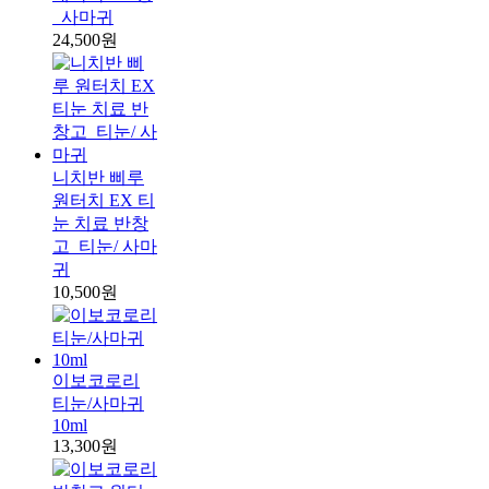
_사마귀
24,500원
니치반 삐루
원터치 EX 티
눈 치료 반창
고_티눈/ 사마
귀
10,500원
이보코로리
티눈/사마귀
10ml
13,300원