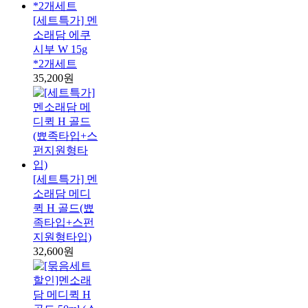
[세트특가] 멘
소래담 에쿠
시부 W 15g
*2개세트
35,200원
[세트특가] 멘
소래담 메디
퀵 H 골드(뾰
족타입+스펀
지원형타입)
32,600원