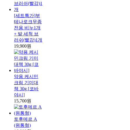
[세트특가]부
테나로크무좀
전용 비누1개
+ 발 세척 브
러쉬(빨강)1개
19,900원
약용 케시민
크림 기미대
책 30g [코바
야시]
15,700원
토후메르 A
(원통형)