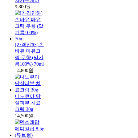
사카무케아
9,800원
[가격인하] 손
바유 마유크
림 무향 (말기
름100%) 70ml
14,800원
니노큐아 닭
살피부 치료
크림 30g
14,500원