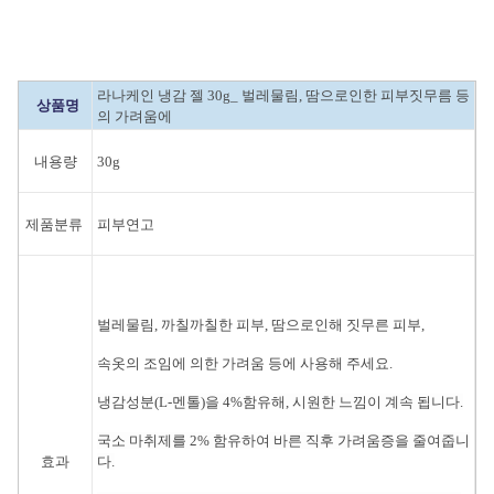
라나케인 냉감 젤 30g_ 벌레물림, 땀으로인한 피부짓무름 등
상품명
의 가려움에
내용량
30g
제품분류
피부연고
벌레물림, 까칠까칠한 피부, 땀으로인해 짓무른 피부,
속옷의 조임에 의한 가려움 등에 사용해 주세요.
냉감성분(L-멘톨)을 4%함유해, 시원한 느낌이 계속 됩니다.
국소 마취제를 2% 함유하여 바른 직후 가려움증을 줄여줍니
효과
다.