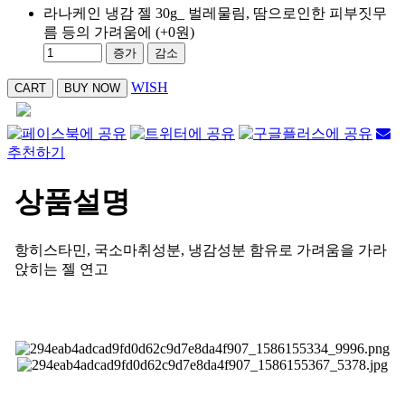
라나케인 냉감 젤 30g_ 벌레물림, 땀으로인한 피부짓무
름 등의 가려움에
(+0원)
증가
감소
WISH
추천하기
상품설명
항히스타민, 국소마취성분, 냉감성분 함유로 가려움을 가라
앉히는 젤 연고