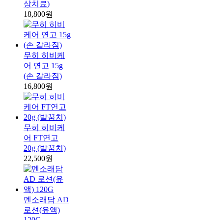
상치료)
18,800원
무히 히비케
어 연고 15g
(손 갈라짐)
16,800원
무히 히비케
어 FT연고
20g (발꿈치)
22,500원
멘소래담 AD
로션(유액)
120G