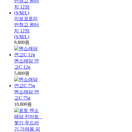
이보코로리
반창고 원터
치 12장
(S/M/L)
9,800원
멘소래담 연
고C 12g
5,800원
멘소래담 연
고C 75g
10,800원