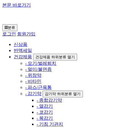
본문 바로가기
일본구매대행 재팬토
모 닷컴
분류
로그인
회원가입
신상품
반액세일
건강제품
건강제품 하위분류 열기
- 모기/벌레퇴치
- 멀미/불면증
- 위장약
- 비타민
- 파스/근육통
- 감기약
감기약 하위분류 열기
- 종합감기약
- 열감기
- 코감기
- 목감기
- 기침 기관지