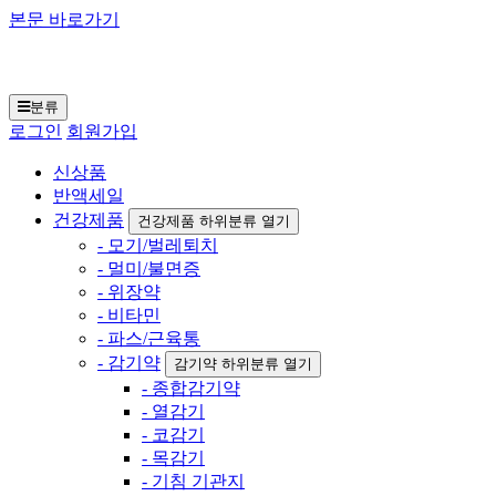
본문 바로가기
일본구매대행 재팬토
모 닷컴
분류
로그인
회원가입
신상품
반액세일
건강제품
건강제품 하위분류 열기
- 모기/벌레퇴치
- 멀미/불면증
- 위장약
- 비타민
- 파스/근육통
- 감기약
감기약 하위분류 열기
- 종합감기약
- 열감기
- 코감기
- 목감기
- 기침 기관지