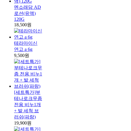
멘소래담 AD
로션(유액)
120G
18,500원
테라마이신
연고 a 6g
9,500원
[세트특가]부
테나로크무좀
전용 비누1개
+ 발 세척 브
러쉬(파랑)
19,900원