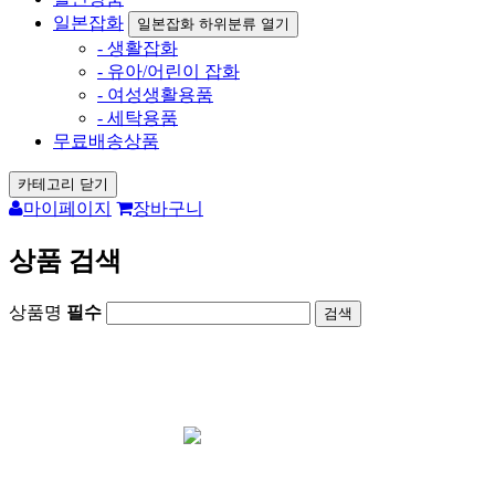
일본잡화
일본잡화 하위분류 열기
- 생활잡화
- 유아/어린이 잡화
- 여성생활용품
- 세탁용품
무료배송상품
카테고리 닫기
마이페이지
장바구니
상품 검색
상품명
필수
회원가입시 1000원 즉시사용가능 /
포토후기
1000원 지급
카드결재 사이트
아리가토재팬 오
픈