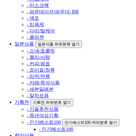
- 마스크팩
- 파운데이션/파우더/ BB
- 색조
- 입욕제
- 다리/발케어
- 콜라겐
일본식품
일본식품 하위분류 열기
- 스낵/초콜릿
- 젤리/사탕
- 커피/음료
- 조미료/장류
- 라면/면류
- 카레/즉석식품
- 세븐일레븐
- 말차모음
기획전
기획전 하위분류 열기
- 가을추천상품
- 중년여성기획
- 인기베스트100
인기베스트100 하위분류 열기
- 인기베스트100
할인상품