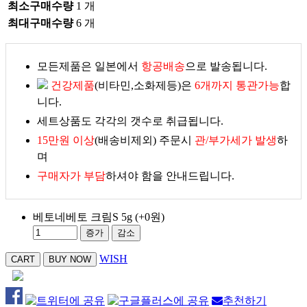
최소구매수량
1 개
최대구매수량
6 개
모든제품은 일본에서
항공배송
으로 발송됩니다.
건강제품
(비타민,소화제등)은
6개까지 통관가능
합
니다.
세트상품도 각각의 갯수로 취급됩니다.
15만원 이상
(배송비제외) 주문시
관/부가세가 발생
하
며
구매자가 부담
하셔야 함을 안내드립니다.
베토네베토 크림S 5g
(+0원)
증가
감소
WISH
추천하기