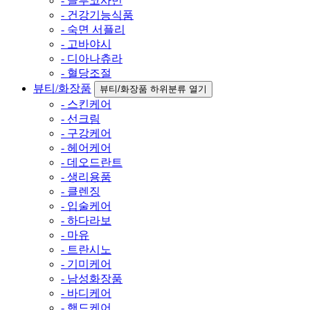
- 글루코사민
- 건강기능식품
- 숙면 서플리
- 고바야시
- 디아나츄라
- 혈당조절
뷰티/화장품
뷰티/화장품 하위분류 열기
- 스킨케어
- 선크림
- 구강케어
- 헤어케어
- 데오드란트
- 생리용품
- 클렌징
- 입술케어
- 하다라보
- 마유
- 트란시노
- 기미케어
- 남성화장품
- 바디케어
- 핸드케어