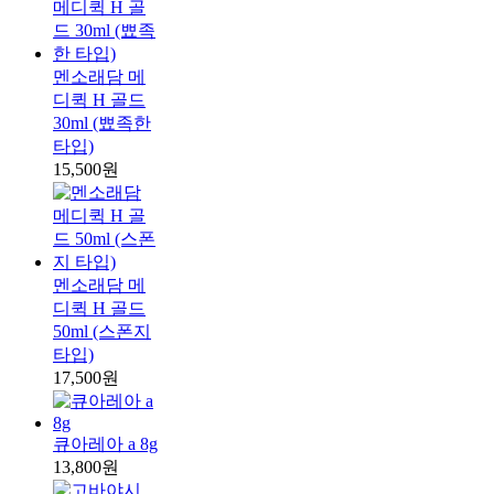
멘소래담 메
디퀵 H 골드
30ml (뾰족한
타입)
15,500원
멘소래담 메
디퀵 H 골드
50ml (스폰지
타입)
17,500원
큐아레아 a 8g
13,800원