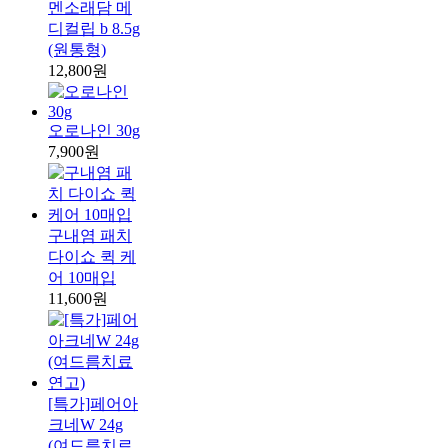
멘소래담 메
디컬립 b 8.5g
(원통형)
12,800원
오로나인 30g
7,900원
구내염 패치
다이쇼 퀵 케
어 10매입
11,600원
[특가]페어아
크네W 24g
(여드름치료