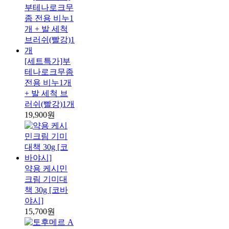
[세트특가]부
테나로크무좀
전용 비누1개
+ 발 세척 브
러쉬(빨강)1개
19,900원
약용 케시민
크림 기미대
책 30g [코바
야시]
15,700원