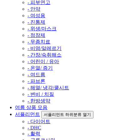
- 피부연고
- 안약
- 여성용
- 진통제
- 위생/마스크
- 정장제
- 무좀치료
- 비염/알레르기
- 간장/숙취해소
- 어린이 / 유아
- 온열/ 증기
- 여드름
- 파브론
- 해열/ 냉각/쿨시트
- 변비 / 치질
- 한방생약
여름 상품 모음
서플리먼트
서플리먼트 하위분류 열기
- 다이어트
- DHC
- 활력