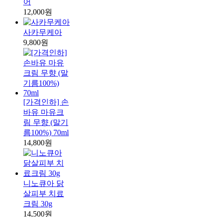
어
12,000원
사카무케아
9,800원
[가격인하] 손
바유 마유크
림 무향 (말기
름100%) 70ml
14,800원
니노큐아 닭
살피부 치료
크림 30g
14,500원