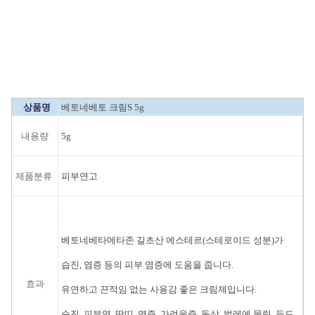
상품명
베토네베토 크림S 5g
내용량
5g
제품분류
피부연고
베토네베타메타존 길초산 에스테르(스테로이드 성분)가
습진, 염증 등의 피부 염증에 도움을 줍니다.
효과
유연하고 끈적임 없는 사용감 좋은 크림제입니다.
습진, 피부염, 땀띠, 염증, 가려움증, 동상, 벌레에 물림, 두드