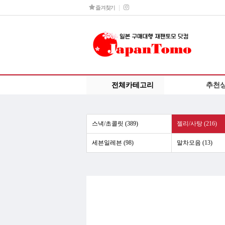
즐겨찾기
전체카테고리
추천
스낵/초콜릿 (389)
젤리/사탕 (216)
세븐일레븐 (98)
말차모음 (13)