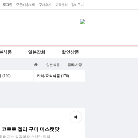
로그인
주문/배송조회
구매후기
고객센터
장바구니
민
렛
본식품
일본잡화
할인상품
하
일본식품
젤리/사탕
(129)
카레/즉석식품 (176)
A 코로로 젤리 구미 머스캣맛
톡 터지는 식감의 머스캐맛 젤리