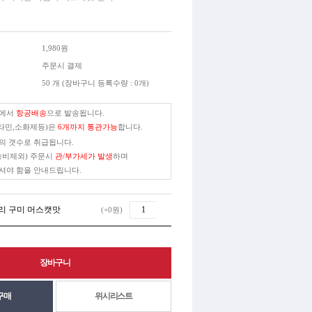
1,980원
주문시 결제
50 개 (장바구니 등록수량 : 0개)
본에서
항공배송
으로 발송됩니다.
타민,소화제등)은
6개까지 통관가능
합니다.
의 갯수로 취급됩니다.
송비제외) 주문시
관/부가세가 발생
하며
셔야 함을 안내드립니다.
젤리 구미 머스캣맛
(+0원)
위시리스트