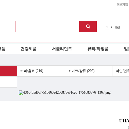
회원가입
1
카베진
2
신네오비타
3
로이스 초콜
상품
건강제품
서플리먼트
뷰티/화장품
일
4
이노치노하
5
오타이산
6
아리나민ex
7
에비오스
커피/음료 (210)
조미료/장류 (202)
라면/면류 
8
칼로리미트
9
에쿠시부
10
헤파리제
UH