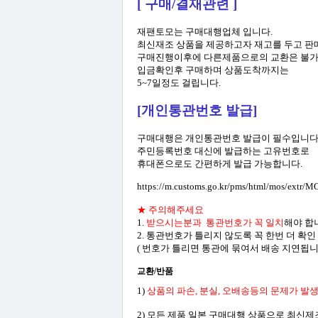
[
구매/결재관련 ]
재팬토모는 구매대행업체 입니다.
최신재조 상품을 제공하고자 재고를 두고 판
구매진행이후에 다른제품으로의 교환은 불가
입금확인후 구매하며 상품도착까지는
5~7일정도 걸립니다.
[개인통관번호 발급]
구매대행은 개인통관번호 발급이 필수입니다
주민등록번호 대신에 발급하는 고유번호로
휴대폰으로도 간편하게 발급 가능합니다.
https://m.customs.go.kr/pms/html/mos/extr/
★ 주의해주세요
1.
받으시는분과 통관번호가 꼭 일치
해야 합
2. 통관번호가 틀리지 않도록 꼭 한번 더 확
( 번호가 틀리면 통관에 묶여서 배송 지연됩니다
교환/반품
1)
상품의 파손, 분실, 오배송등의 문제가 발생
2) 모든 제품 일본 구매대행 상품으로 최신