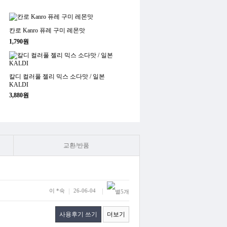
칸로 Kanro 퓨레 구미 레몬맛
1,790원
칼디 컬러풀 젤리 믹스 소다맛 / 일본
KALDI
3,880원
교환/반품
이 *숙
26-06-04
사용후기 쓰기
더보기