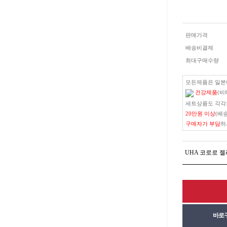
판매가격
배송비결제
최대구매수량
모든제품은 일
건강제품
(비
세트상품도 각각
20만원 이상
(배
구매자가 부담
하
UHA 코로로 