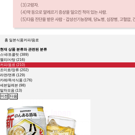
홈
일본식품
커피/음료
현재 상품 분류와 관련된 분류
스낵/초콜릿 (389)
젤리/사탕 (216)
커피/음료 (210)
조미료/장류 (202)
라면/면류 (129)
카레/즉석식품 (176)
세븐일레븐 (98)
말차모음 (13)
이전
다음