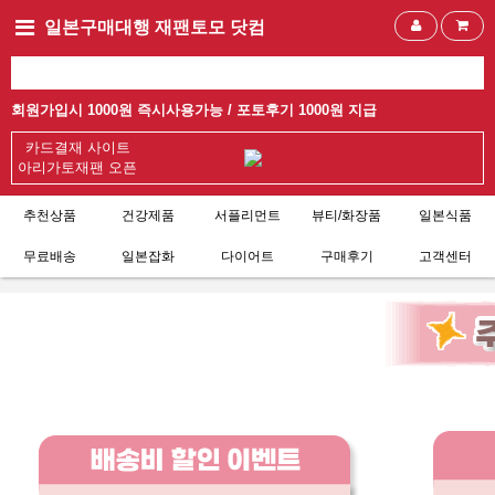
일본구매대행 재팬토모 닷컴
회원가입시 1000원 즉시사용가능 /
포토후기 1000원 지급
카드결재 사이트
아리가토재팬 오픈
추천상품
건강제품
서플리먼트
뷰티/화장품
일본식품
무료배송
일본잡화
다이어트
구매후기
고객센터