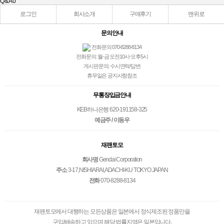
Q&A
0
로그인
회사소개
구매후기
맨위로
문의안내
전화문의 070-8288-8134
전화문의: 월-금 오전10시-오후5시
게시판문의: 수시연락/답변
휴무일은 공지사항참조
무통장입금안내
KEB하나은행 620-191158-325
예금주 / 이동우
재팬토모
회사명
Gendai Corporation
주소
3-17,NISHIARAI,ADACHI-KU TOKYO JAPAN
전화
070-8288-8134
재팬토모에서 대행하는 모든상품은 일본에서 정식제조된 정품만을
구입/배송하고 있으며 해당 법률지역은 일본입니다.