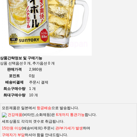
상품간략정보 및 구매기능
상품 선택옵션 0 개, 추가옵션 0 개
판매가격
2,980원
포인트
0점
배송비결제
주문시 결제
최소구매수량
1 개
최대구매수량
10 개
모든제품은 일본에서
항공배송
으로 발송됩니다.
건강제품
(비타민,소화제등)은
6개까지 통관가능
합니다.
세트상품도 각각의 갯수로 취급됩니다.
15만원 이상
(배송비제외) 주문시
관/부가세가 발생
하며
구매자가 부담
하셔야 함을 안내드립니다.