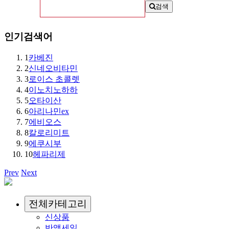
검색
인기검색어
1
카베진
2
신네오비타민
3
로이스 초콜렛
4
이노치노하하
5
오타이산
6
아리나민ex
7
에비오스
8
칼로리미트
9
에쿠시부
10
헤파리제
Prev
Next
전체카테고리
신상품
반액세일