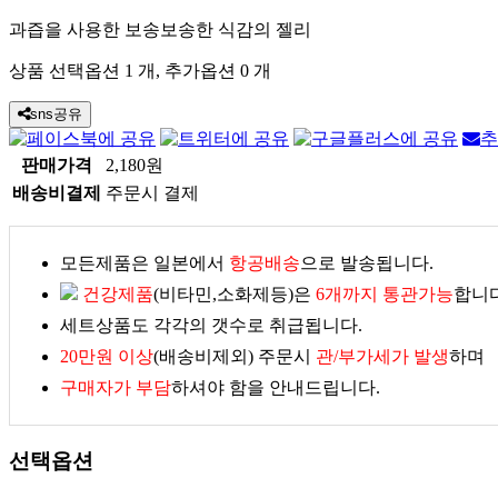
과즙을 사용한 보송보송한 식감의 젤리
상품 선택옵션 1 개, 추가옵션 0 개
sns공유
추
판매가격
2,180원
배송비결제
주문시 결제
모든제품은 일본에서
항공배송
으로 발송됩니다.
건강제품
(비타민,소화제등)은
6개까지 통관가능
합니다
세트상품도 각각의 갯수로 취급됩니다.
20만원 이상
(배송비제외) 주문시
관/부가세가 발생
하며
구매자가 부담
하셔야 함을 안내드립니다.
선택옵션