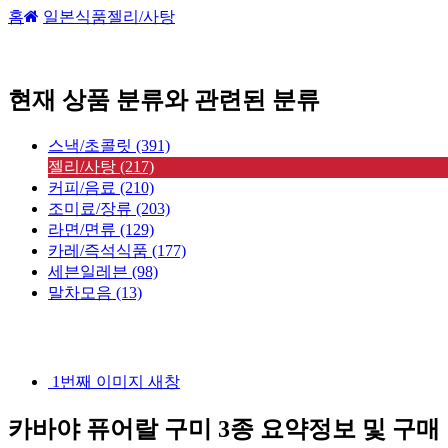
홈
일본식품
젤리/사탕
현재 상품 분류와 관련된 분류
스낵/초콜릿 (391)
젤리/사탕 (217)
커피/음료 (210)
조미료/장류 (203)
라면/면류 (129)
카레/즉석식품 (177)
세븐일레븐 (98)
말차모음 (13)
1번째 이미지 새창
카바야 퓨어랄 구미 3종
요약정보 및 구매