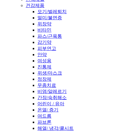
건강제품
모기/벌레퇴치
멀미/불면증
위장약
비타민
파스/근육통
감기약
피부연고
안약
여성용
진통제
위생/마스크
정장제
무좀치료
비염/알레르기
간장/숙취해소
어린이 / 유아
온열/ 증기
여드름
파브론
해열/ 냉각/쿨시트