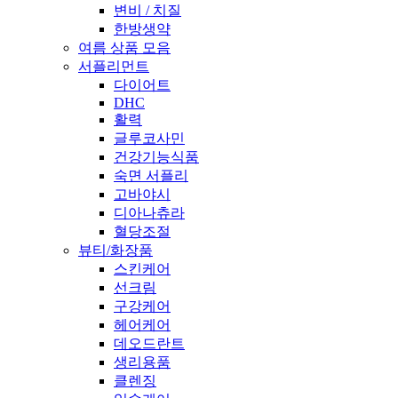
변비 / 치질
한방생약
여름 상품 모음
서플리먼트
다이어트
DHC
활력
글루코사민
건강기능식품
숙면 서플리
고바야시
디아나츄라
혈당조절
뷰티/화장품
스킨케어
선크림
구강케어
헤어케어
데오드란트
생리용품
클렌징