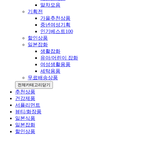
말차모음
기획전
가을추천상품
중년여성기획
인기베스트100
할인상품
일본잡화
생활잡화
유아/어린이 잡화
여성생활용품
세탁용품
무료배송상품
전체카테고리
닫기
추천상품
건강제품
서플리먼트
뷰티/화장품
일본식품
일본잡화
할인상품