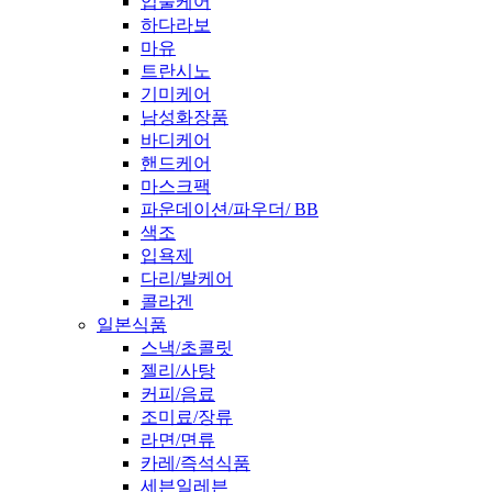
입술케어
하다라보
마유
트란시노
기미케어
남성화장품
바디케어
핸드케어
마스크팩
파운데이션/파우더/ BB
색조
입욕제
다리/발케어
콜라겐
일본식품
스낵/초콜릿
젤리/사탕
커피/음료
조미료/장류
라면/면류
카레/즉석식품
세븐일레븐