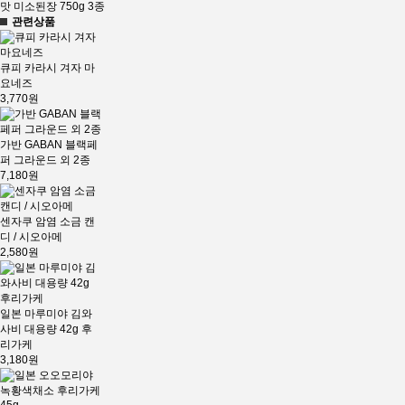
맛 미소된장 750g 3종
관련상품
큐피 카라시 겨자 마
요네즈
3,770원
가반 GABAN 블랙페
퍼 그라운드 외 2종
7,180원
센자쿠 암염 소금 캔
디 / 시오아메
2,580원
일본 마루미야 김와
사비 대용량 42g 후
리가케
3,180원