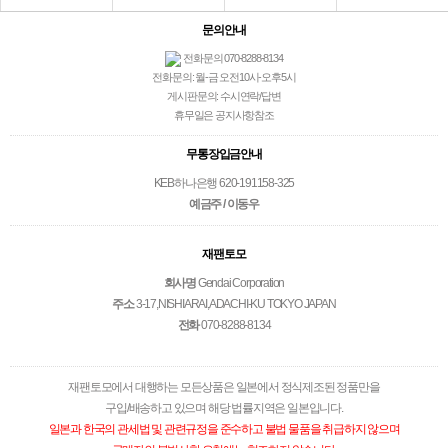
문의안내
전화문의 070-8288-8134
전화문의: 월-금 오전10시-오후5시
게시판문의: 수시연락/답변
휴무일은 공지사항참조
무통장입금안내
KEB하나은행 620-191158-325
예금주 / 이동우
재팬토모
회사명
Gendai Corporation
주소
3-17,NISHIARAI,ADACHI-KU TOKYO JAPAN
전화
070-8288-8134
재팬토모에서 대행하는 모든상품은 일본에서 정식제조된 정품만을
구입/배송하고 있으며 해당 법률지역은 일본입니다.
일본과 한국의 관세법 및 관련규정을 준수하고 불법 물품을 취급하지 않으며