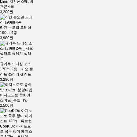
knorr 치킨콘소메, 비
프콘소메
3,200원
리켄 논오일 드레싱
190ml 4종
3,980원
규카쿠 드레싱 소스
170ml 2종 _ 시오 샐
러드 쵸레기 샐러드
3,280원
아지노모토 중화맛
조미료_분말타입
2,500원
CooK Do 아지노모
토 쿡두 향미 페이스
트 120g _ 튜브형