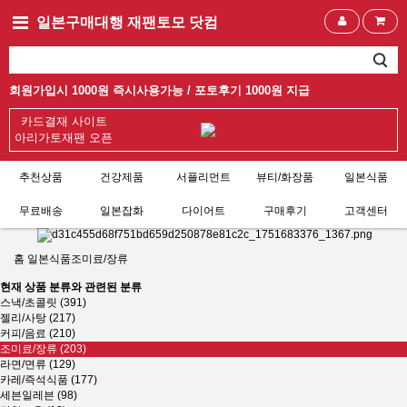
일본구매대행 재팬토모 닷컴
회원가입시 1000원 즉시사용가능 /
포토후기 1000원 지급
카드결재 사이트
아리가토재팬 오픈
추천상품
건강제품
서플리먼트
뷰티/화장품
일본식품
무료배송
일본잡화
다이어트
구매후기
고객센터
홈
일본식품
조미료/장류
현재 상품 분류와 관련된 분류
스낵/초콜릿 (391)
젤리/사탕 (217)
커피/음료 (210)
조미료/장류 (203)
라면/면류 (129)
카레/즉석식품 (177)
세븐일레븐 (98)