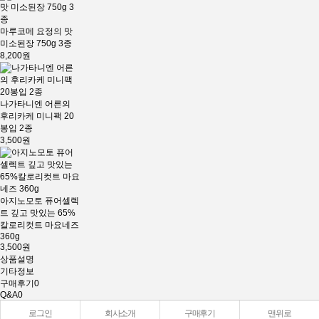
마루코메 요정의 맛
미소된장 750g 3종
8,200원
나가타니엔 어른의
후리카케 미니팩 20
봉입 2종
3,500원
아지노모토 퓨어셀렉
트 깊고 맛있는 65%
칼로리컷트 마요네즈
360g
3,500원
상품설명
기타정보
구매후기
0
Q&A
0
로그인
회사소개
구매후기
맨위로