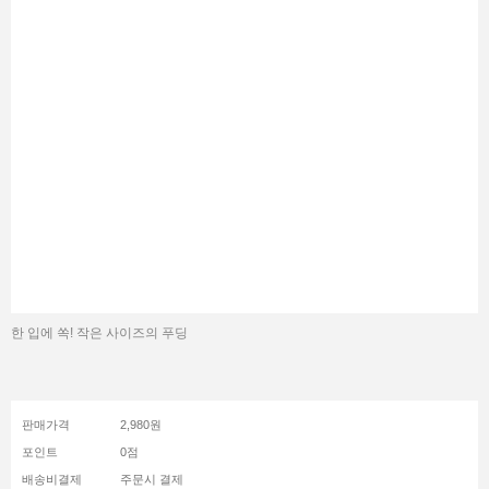
한 입에 쏙! 작은 사이즈의 푸딩
판매가격
2,980원
포인트
0점
배송비결제
주문시 결제