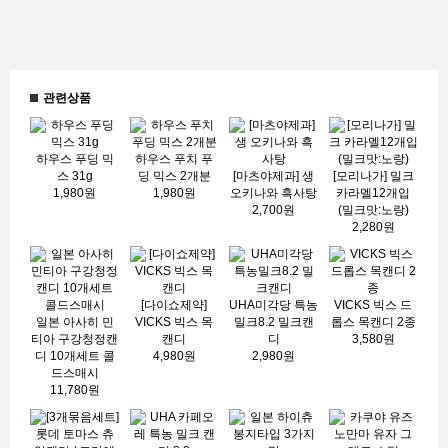
관련상품
하우스 푸딩 믹
하우스 푸치 푸
스 31g
딩 믹스 2개분
[마츠야제과] 생
[모리나가] 밀크
1,980원
1,980원
오키나와 흑사탕
카라멜12개입
2,700원
(밀크맛:노랑)
2,280원
[다이쇼제약]
UHA미각당 특농
VICKS 빅스 드
일본 아사히 민
VICKS 빅스 목
밀크8.2 밀크캔
롭스 목캔디 2종
티아 구강청정캔
캔디
디
3,580원
디 10개세트 콜
4,980원
2,980원
드스매시
11,780원