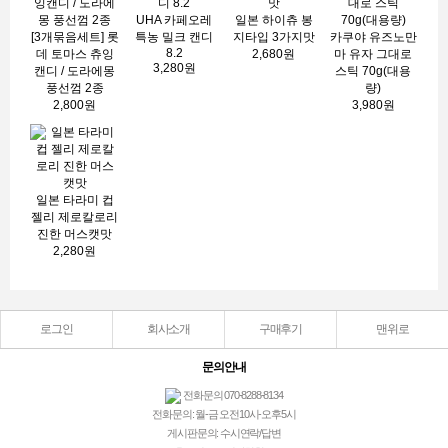
UHA 카페오레
일본 하이츄 봉
[3개묶음세트] 롯
특농 밀크 캔디
지타입 3가지맛
카쿠야 유즈노만
8.2
데 토마스 츄잉
2,680원
마 유자 그대로
3,280원
캔디 / 도라에몽
스틱 70g(대용
풍선껌 2종
량)
2,800원
3,980원
일본 타라미 컵
젤리 제로칼로리
진한 머스캣맛
2,280원
로그인
회사소개
구매후기
맨위로
문의안내
전화문의 070-8288-8134
전화문의: 월-금 오전10시-오후5시
게시판문의: 수시연락/답변