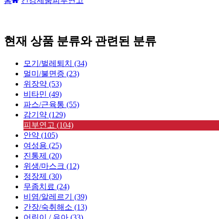
홈
건강제품
피부연고
현재 상품 분류와 관련된 분류
모기/벌레퇴치 (34)
멀미/불면증 (23)
위장약 (53)
비타민 (49)
파스/근육통 (55)
감기약 (129)
피부연고 (104)
안약 (105)
여성용 (25)
진통제 (20)
위생/마스크 (12)
정장제 (30)
무좀치료 (24)
비염/알레르기 (39)
간장/숙취해소 (13)
어린이 / 유아 (33)