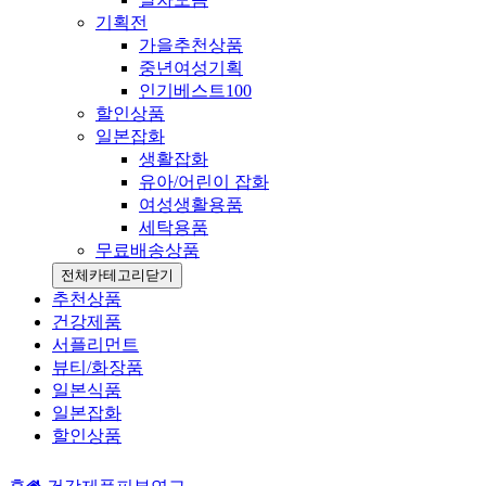
기획전
가을추천상품
중년여성기획
인기베스트100
할인상품
일본잡화
생활잡화
유아/어린이 잡화
여성생활용품
세탁용품
무료배송상품
전체카테고리
닫기
추천상품
건강제품
서플리먼트
뷰티/화장품
일본식품
일본잡화
할인상품