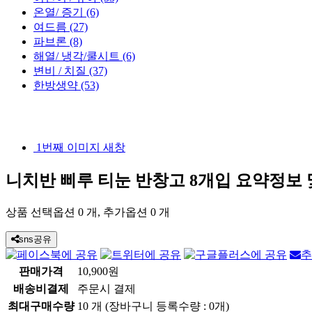
온열/ 증기 (6)
여드름 (27)
파브론 (8)
해열/ 냉각/쿨시트 (6)
변비 / 치질 (37)
한방생약 (53)
1번째 이미지 새창
니치반 삐루 티눈 반창고 8개입
요약정보 
상품 선택옵션 0 개, 추가옵션 0 개
sns공유
추
판매가격
10,900원
배송비결제
주문시 결제
최대구매수량
10 개 (장바구니 등록수량 : 0개)