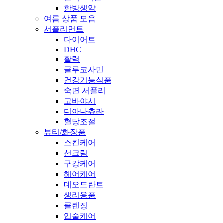
한방생약
여름 상품 모음
서플리먼트
다이어트
DHC
활력
글루코사민
건강기능식품
숙면 서플리
고바야시
디아나츄라
혈당조절
뷰티/화장품
스킨케어
선크림
구강케어
헤어케어
데오드란트
생리용품
클렌징
입술케어