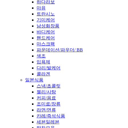
하다라보
마유
트란시노
기미케어
남성화장품
바디케어
핸드케어
마스크팩
파운데이션/파우더/ BB
색조
입욕제
다리/발케어
콜라겐
일본식품
스낵/초콜릿
젤리/사탕
커피/음료
조미료/장류
라면/면류
카레/즉석식품
세븐일레븐
말차모음