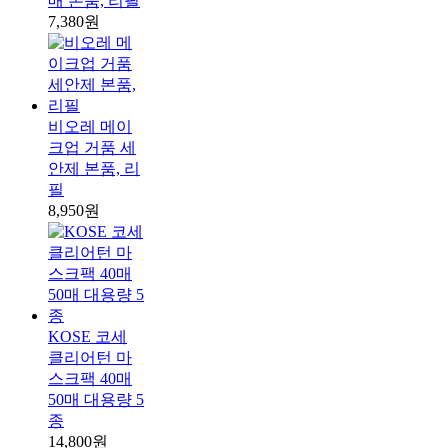
매 본품, 리필
7,380원
비오레 메이
크업 거품 세
안제 본품, 리
필
8,950원
KOSE 코세
클리어턴 마
스크팩 40매
50매 대용량 5
종
14,800원