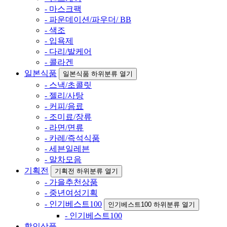
- 마스크팩
- 파운데이션/파우더/ BB
- 색조
- 입욕제
- 다리/발케어
- 콜라겐
일본식품
일본식품 하위분류 열기
- 스낵/초콜릿
- 젤리/사탕
- 커피/음료
- 조미료/장류
- 라면/면류
- 카레/즉석식품
- 세븐일레븐
- 말차모음
기획전
기획전 하위분류 열기
- 가을추천상품
- 중년여성기획
- 인기베스트100
인기베스트100 하위분류 열기
- 인기베스트100
할인상품