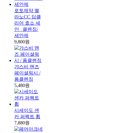
로토제약 멜
라노CC 딥클
리어 효소 세
안_ 클렌징/
세안제
9,800원
갸스비 맨즈
페이셜워시 /
폼클렌징
5,480원
시세이도 센
카 퍼펙트 휩
7,880원