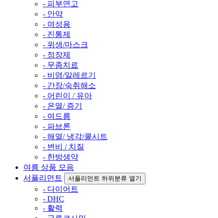
- 피부연고
- 안약
- 여성용
- 진통제
- 위생/마스크
- 정장제
- 무좀치료
- 비염/알레르기
- 간장/숙취해소
- 어린이 / 유아
- 온열/ 증기
- 여드름
- 파브론
- 해열/ 냉각/쿨시트
- 변비 / 치질
- 한방생약
여름 상품 모음
서플리먼트
서플리먼트 하위분류 열기
- 다이어트
- DHC
- 활력