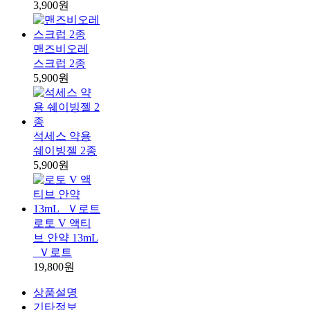
3,900원
맨즈비오레
스크럽 2종
5,900원
석세스 약용
쉐이빙젤 2종
5,900원
로토 V 액티
브 안약 13mL
_Ｖ로트
19,800원
상품설명
기타정보