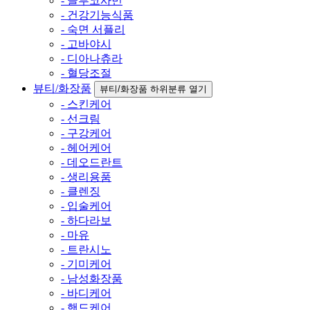
- 글루코사민
- 건강기능식품
- 숙면 서플리
- 고바야시
- 디아나츄라
- 혈당조절
뷰티/화장품
뷰티/화장품 하위분류 열기
- 스킨케어
- 선크림
- 구강케어
- 헤어케어
- 데오드란트
- 생리용품
- 클렌징
- 입술케어
- 하다라보
- 마유
- 트란시노
- 기미케어
- 남성화장품
- 바디케어
- 핸드케어