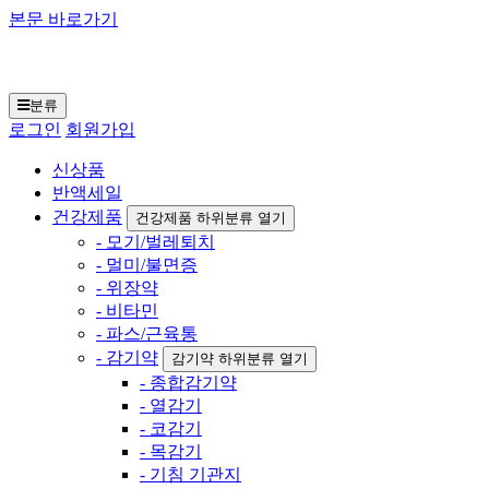
본문 바로가기
일본구매대행 재팬토
모 닷컴
분류
로그인
회원가입
신상품
반액세일
건강제품
건강제품 하위분류 열기
- 모기/벌레퇴치
- 멀미/불면증
- 위장약
- 비타민
- 파스/근육통
- 감기약
감기약 하위분류 열기
- 종합감기약
- 열감기
- 코감기
- 목감기
- 기침 기관지