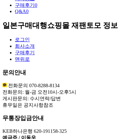
구매후기
0
Q&A
0
일본구매대행쇼핑몰 재팬토모 정보
로그인
회사소개
구매후기
맨위로
문의안내
전화문의 070-8288-8134
전화문의: 월-금 오전10시-오후5시
게시판문의: 수시연락/답변
휴무일은 공지사항참조
무통장입금안내
KEB하나은행 620-191158-325
예금주 / 이동우