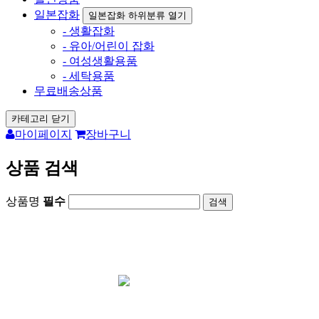
일본잡화
일본잡화 하위분류 열기
- 생활잡화
- 유아/어린이 잡화
- 여성생활용품
- 세탁용품
무료배송상품
카테고리 닫기
마이페이지
장바구니
상품 검색
상품명
필수
회원가입시 1000원 즉시사용가능 /
포토후기
1000원 지급
카드결재 사이트
아리가토재팬 오
픈