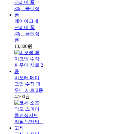
페어아크네
크리미 폼
80g_ 클렌징
폼
13,800원
비오레 메이
크업 수정 파
우더 시트 2종
4,500원