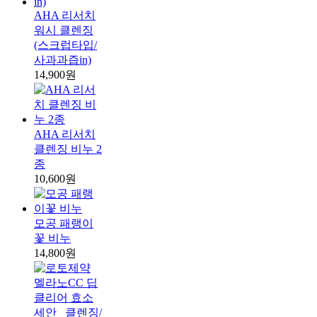
AHA 리서치
워시 클렌징
(스크럽타입/
사과과즙in)
14,900원
AHA 리서치
클렌징 비누 2
종
10,600원
모공 패랭이
꽃 비누
14,800원