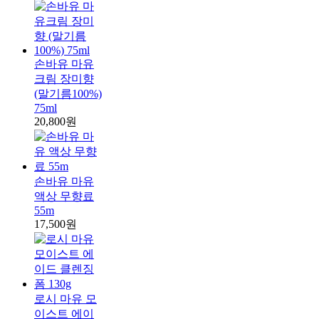
손바유 마유
크림 장미향
(말기름100%)
75ml
20,800원
손바유 마유
액상 무향료
55m
17,500원
로시 마유 모
이스트 에이