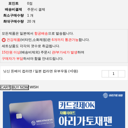
포인트
0점
배송비결제
주문시 결제
최소구매수량
1 개
최대구매수량
20 개
모든제품은 일본에서
항공배송
으로 발송됩니다.
건강제품
(비타민,소화제등)은
6개까지 통관가능
합니다.
세트상품도 각각의 갯수로 취급됩니다.
15만원 이상
(배송비제외) 주문시
관/부가세가 발생
하며
구매자가 부담
하셔야 함을 안내드립니다.
닛신 돈베이 컵라면 / 일본 컵라면 유부우동
(+0원)
WISH