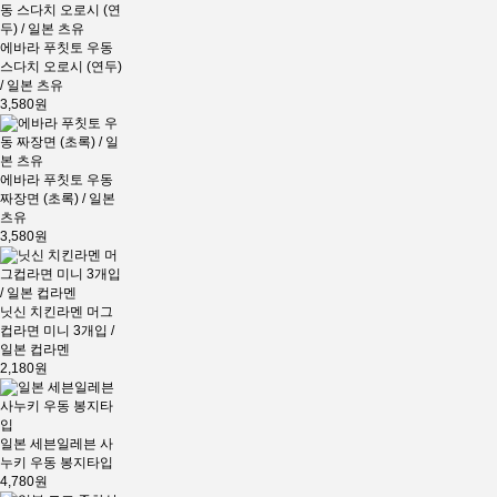
에바라 푸칫토 우동
스다치 오로시 (연두)
/ 일본 츠유
3,580원
에바라 푸칫토 우동
짜장면 (초록) / 일본
츠유
3,580원
닛신 치킨라멘 머그
컵라면 미니 3개입 /
일본 컵라멘
2,180원
일본 세븐일레븐 사
누키 우동 봉지타입
4,780원