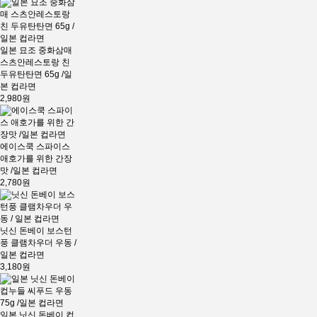
일본 묘조 중화삼매
스츠안레스토랑 친
두유탄탄면 65g /일
본 컵라면
2,980원
에이스쿡 스파이스
애호가를 위한 간장
맛 /일본 컵라면
2,780원
닛신 돈베이 보스턴
풍 클램차우더 우동 /
일본 컵라면
3,180원
일본 닛신 돈베이 컵