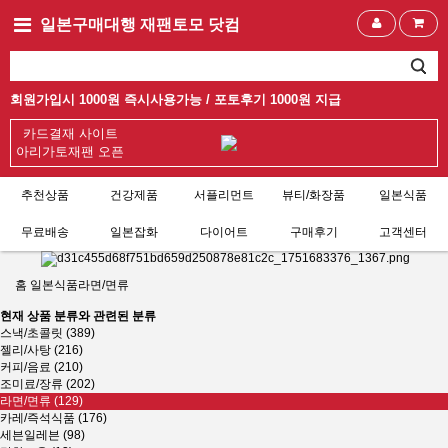
일본구매대행 재팬토모 닷컴
회원가입시 1000원 즉시사용가능 /
포토후기 1000원 지급
카드결재 사이트
아리가토재팬 오픈
추천상품
건강제품
서플리먼트
뷰티/화장품
일본식품
무료배송
일본잡화
다이어트
구매후기
고객센터
홈
일본식품
라면/면류
현재 상품 분류와 관련된 분류
스낵/초콜릿 (389)
젤리/사탕 (216)
커피/음료 (210)
조미료/장류 (202)
라면/면류 (129)
카레/즉석식품 (176)
세븐일레븐 (98)