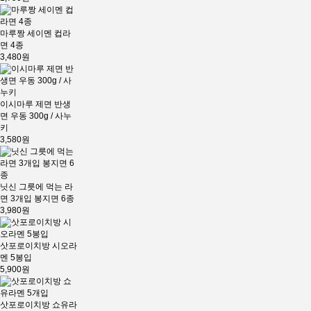
마루짱 세이멘 컵라
면 4종
3,480원
이시마루 제면 반생
면 우동 300g / 사누
키
3,580원
닛신 그릇에 먹는 라
면 3개입 봉지면 6종
3,980원
삿포로이치방 시오라
멘 5봉입
5,900원
삿포로이치방 쇼유라