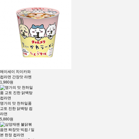
메이세이 치이카와
컵라면 간장맛 라멘
1,980원
명가의 맛 천하일품
교토 진한 닭백탕 컵
라면
5,880원