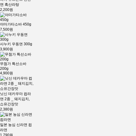
면 흑산라탕
2,200원
야마가타소바 450g
7,500원
사누키 우동면 300g
3,900원
무첨가 특선소바
200g
4,900원
닛신 데카우마 컵라
면 2종 _ 돼지김치,
쇼유간장맛
2,380원
일본 농심 신라면 컵
라면
1,790원