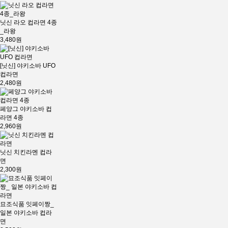
닛신 라오 컵라면 4종
_라왕
3,480원
[닛신] 야키소바 UFO
컵라면
2,480원
페양그 야키소바 컵
라면 4종
2,960원
닛신 치킨라멘 컵라
면
2,300원
묘조식품 잇페이짱_
일본 야키소바 컵라
면