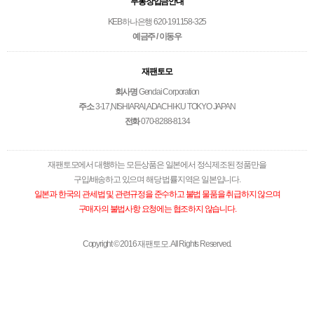
무통장입금안내
KEB하나은행 620-191158-325
예금주 / 이동우
재팬토모
회사명
Gendai Corporation
주소
3-17,NISHIARAI,ADACHI-KU TOKYO JAPAN
전화
070-8288-8134
재팬토모에서 대행하는 모든상품은 일본에서 정식제조된 정품만을
구입/배송하고 있으며 해당 법률지역은 일본입니다.
일본과 한국의 관세법 및 관련규정을 준수하고 불법 물품을 취급하지 않으며
구매자의 불법사항 요청에는 협조하지 않습니다.
Copyright © 2016 재팬토모. All Rights Reserved.