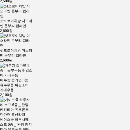
2,500원
삿포로이치방 시오라
멘 돈부리 컵라면
2,600원
삿포로이치방 미소라
멘 돈부리 컵라면
2,600원
마루짱 컵라면 3종 _
유부우동 튀김소바
카레우동
2,100원
에이스쿡 하루사메
스프 6종 _ 완탕 카키
타마 유즈폰즈 탄탄