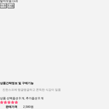
말차모음 (13)
이전
다음
상품간략정보 및 구매기능
진한스프에 탱글탱글하고 쫀득한 식감이 일품
상품 선택옵션 0 개, 추가옵션 0 개
판매가격
2,580원