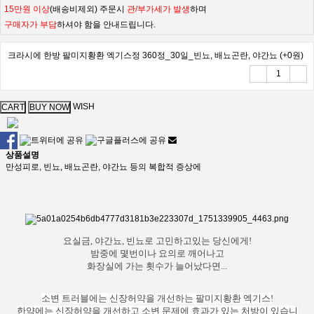
15만원 이상
(배송비제외) 주문시
관/부가세가 발생
하며
구매자가 부담
하셔야 함을 안내드립니다.
크라시에 한방 팔미지황환 엑기스정 360정_30일_빈뇨, 배뇨곤란, 야간뇨
(+0원)
WISH
상품설명
만성피로, 빈뇨, 배뇨곤란, 야간뇨 등의 복합적 증상에
요실금, 야간뇨, 빈뇨로 고민하고있는 당신에게!
밤중에 몇번이나 요의로 깨어나고
화장실에 가는 횟수가 늘어났다면...
소변 트러블에는 신장허약을 개선하는 팔미지황환 엑기스!
한약에는 신장허약을 개선하고 소변 문제에 효과가 있는 처방이 있습니