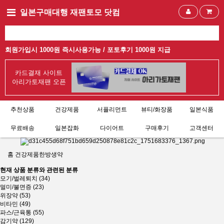
일본구매대행 재팬토모 닷컴
회원가입시 1000원 즉시사용가능 /
포토후기 1000원 지급
카드결재 사이트
아리가토재팬 오픈
추천상품
건강제품
서플리먼트
뷰티/화장품
일본식품
무료배송
일본잡화
다이어트
구매후기
고객센터
홈
건강제품
한방생약
현재 상품 분류와 관련된 분류
모기/벌레퇴치 (34)
멀미/불면증 (23)
위장약 (53)
비타민 (49)
파스/근육통 (55)
감기약 (129)