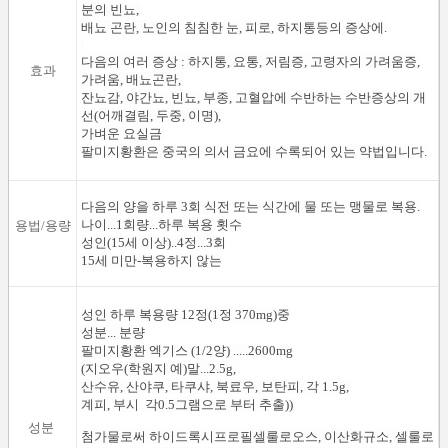
분의 빈뇨,
배뇨 곤란, 노인의 침침한 눈, 피로, 하지통등의 증상에.
다음의 여러 증상 : 하지통, 요통, 저림증, 고령자의 가려움증
,
효과
가려움, 배뇨곤란,
잔뇨감, 야간뇨, 빈뇨, 부종, 고혈압에 수반하는 수반증상의 개
선(어깨결림, 두중, 이명),
가벼운 요실금
팔미지황환은 중국의 의서 금요에 수록되어 있는 약법입니다.
다음의 양을 하루 3회 식전 또는 식간에 물 또는 맹물로 복용.
나이...1회량...하루 복용 횟수
용법/용량
성인(15세 이상)..4정...3회
15세 미만-복용하지 않는
성인 하루 복용량 12정(1정 370mg)중
성분... 분량
팔미지황환 엑기스 (1/2양) .....2600mg
(지오우(학원지 예)말...2.5g,
산수유, 산야쿠, 타쿠샤, 북료우, 보탄피, 각 1.5g,
계피, 부시 각0.5그램으로 부터 추출))
성분
첨가물로써 하이드록시프로필셀룰로오스, 이산화규소, 셀룰로