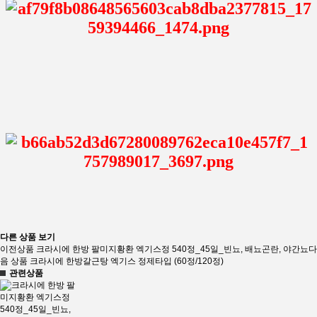
다른 상품 보기
이전상품
크라시에 한방 팔미지황환 엑기스정 540정_45일_빈뇨, 배뇨곤란, 야간뇨
다
음 상품
크라시에 한방갈근탕 엑기스 정제타입 (60정/120정)
관련상품