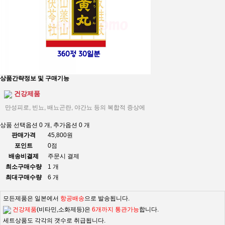
상품간략정보 및 구매기능
건강제품
만성피로, 빈뇨, 배뇨곤란, 야간뇨 등의 복합적 증상에
상품 선택옵션 0 개, 추가옵션 0 개
판매가격
45,800원
포인트
0점
배송비결제
주문시 결제
최소구매수량
1 개
최대구매수량
6 개
모든제품은 일본에서
항공배송
으로 발송됩니다.
건강제품
(비타민,소화제등)은
6개까지 통관가능
합니다.
세트상품도 각각의 갯수로 취급됩니다.