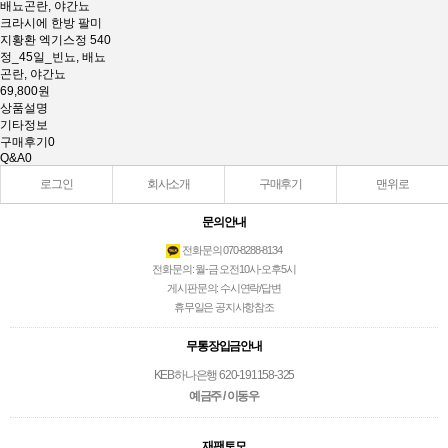
크라시에 한방 팔미
지황환 엑기스정 540
정_45일_빈뇨, 배뇨
곤란, 야간뇨
69,800원
상품설명
기타정보
구매후기
0
Q&A
0
로그인
회사소개
구매후기
맨위로
문의안내
전화문의 070-8288-8134
전화문의: 월-금 오전10시-오후5시
게시판문의: 수시연락/답변
휴무일은 공지사항참조
무통장입금안내
KEB하나은행 620-191158-325
예금주 / 이동우
재팬토모