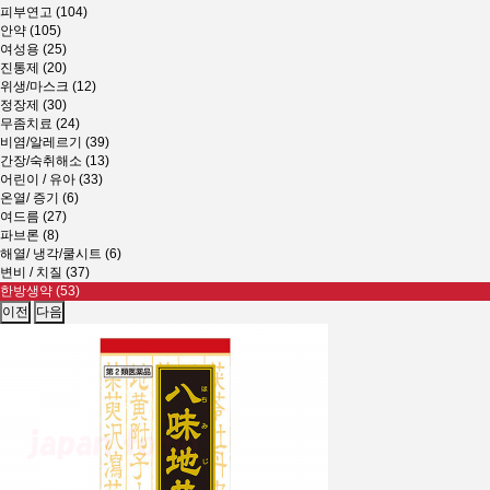
피부연고 (104)
안약 (105)
여성용 (25)
진통제 (20)
위생/마스크 (12)
정장제 (30)
무좀치료 (24)
비염/알레르기 (39)
간장/숙취해소 (13)
어린이 / 유아 (33)
온열/ 증기 (6)
여드름 (27)
파브론 (8)
해열/ 냉각/쿨시트 (6)
변비 / 치질 (37)
한방생약 (53)
이전
다음