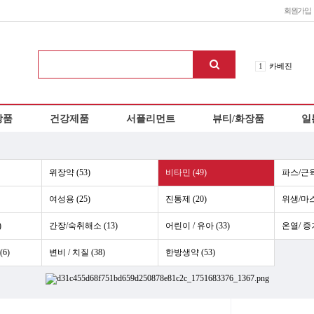
회원가입
1
카베진
2
신네오비타
3
로이스 초콜
상품
건강제품
서플리먼트
뷰티/화장품
일
4
이노치노하
5
오타이산
6
아리나민ex
7
에비오스
위장약 (53)
비타민 (49)
파스/근육
8
칼로리미트
여성용 (25)
진통제 (20)
위생/마스
9
에쿠시부
10
헤파리제
)
간장/숙취해소 (13)
어린이 / 유아 (33)
온열/ 증기
6)
변비 / 치질 (38)
한방생약 (53)