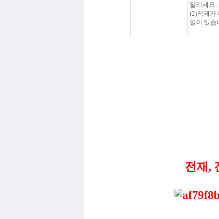
알리
세요.
(
2
)
책제가
일이 있습
전재,