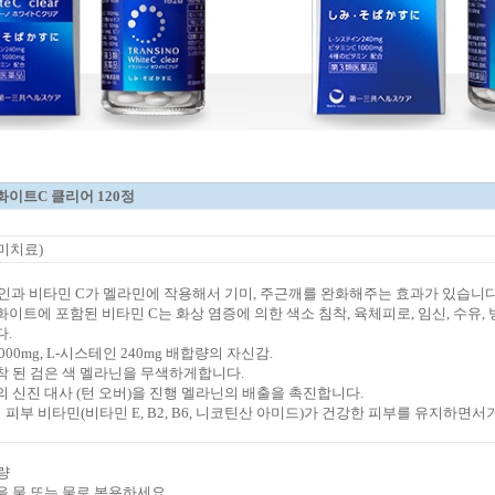
화이트C 클리어 120정
미치료)
스테인과 비타민 C가 멜라민에 작용해서
기미, 주근깨를 완화해주는 효과가 있습니다
화이트에 포함된 비타민 C는
화상 염증에 의한 색소 침착, 육체피로,
임신, 수유,
다.
000mg
,
L
-
시스테인
240mg 배합량의 자신감
.
착 된
검은 색 멜라닌
을
무색
하게
합니다.
의
신진 대사
(
턴 오버
)
을
진행
멜라닌
의
배출을 촉진
합니다.
의
피부
비타민
(
비타민
E
,
B2
,
B6
,
니코틴산
아미드
)
가 건강한 피부를
유지하면서
량
을
물
또는
물로
복용하세요.