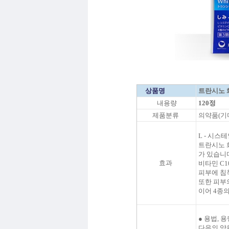
상품명
트란시노 
내용량
120정
제품분류
의약품(
기
L - 시
트란시노 
가 있습니
효과
비타민
C1
피부
에
침
또한
피부
이어
4종
●
용법
,
용
다음
의 양