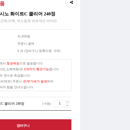
품
시노 화이트C 클리어 240정
주근깨,미백, 색소침착 피부개선 비타민
41,800원
주문시 결제
6 개 (장바구니 등록수량 : 0개)
본에서
항공배송
으로 발송됩니다.
타민,소화제등)은
6개까지 통관가능
합니다.
의 갯수로 취급됩니다.
송비제외) 주문시
관/부가세가 발생
하며
셔야 함을 안내드립니다.
C 클리어 240정
(+0원)