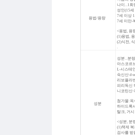
나이
...
1회
성인
(
15세
7세 이상
용법/용량
7세 미만
-
<
용법
,
용
(
1
)
용법
,
용
(
2
)
식전
,
식
.
성분
...
분량
아스코르
L
-
시스테
숙신산
d
-
α
리보플라
피리독신
니코틴산
첨가물
:
옥
성분
하이드록시
탈크,
거시
<
성분,
분
(
1
)
책제 복
검사를
받