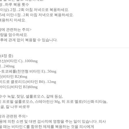
량
...
하루
복용 횟수
 이상
)..
2
정
...
2회
아침 저녁으로
복용하세요.
15세
미만-
1
정
...
2회
아침 저녁으로
복용하세요.
복용하
지 마세요.
량
에
관련
하는 주의
>
량
을 엄수
하세요.
후
에 관계 없이
복용
할 수 있습니다.
(4정 중)
브산
(
비타민
C
)
...
1000mg
인
...
240mg
-
토코페롤
(
천연형
비타민
E
)
...
50mg
빈
(
비타민
B2
)
6mg
히드로 클로리드
(
비타민
B6
)
...
12mg
아미드
(
비타민
B3
)
60mg
수수
녹말
,
젖당,
셀룰로오스
,
갈매
등심,
 프로필
셀룰로오스
, 스테아린산
Mg
,
히
프로
멜로
(
이산화 티타늄
,
골
, 칼
나우
바로우
량
과 관련된
주의
>
용
에 의한
소변
및
대변 검사치
에 영향을
주는 일이 있습니다
.
의사
을 때는
비타민
C
를 함유한
제제를
복용하는 것
을
의사에게