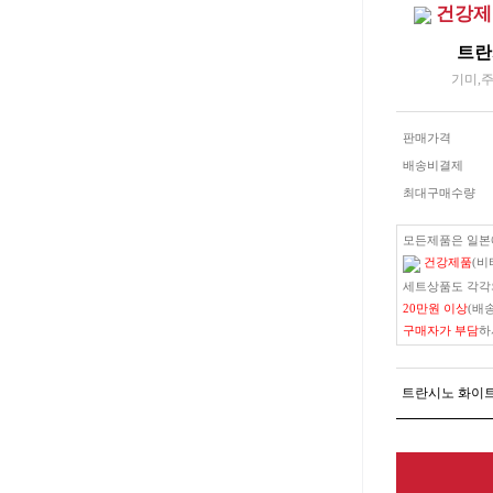
건강제
트란
기미,
판매가격
배송비결제
최대구매수량
모든제품은 일
건강제품
(비
세트상품도 각각
20만원 이상
(배
구매자가 부담
하
트란시노 화이트