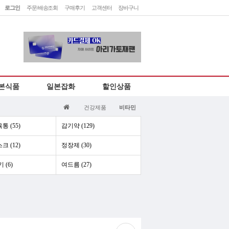
로그인
주문/배송조회
구매후기
고객센터
장바구니
민
렛
본식품
일본잡화
할인상품
하
건강제품
비타민
통 (55)
감기약 (129)
크 (12)
정장제 (30)
 (6)
여드름 (27)