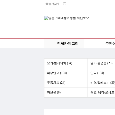
즐겨찾기
전체카테고리
추천
모기/벌레퇴치 (34)
멀미/불면증 (23)
피부연고 (104)
안약 (105)
무좀치료 (24)
비염/알레르기 (39
파브론 (8)
해열/ 냉각/쿨시트 (