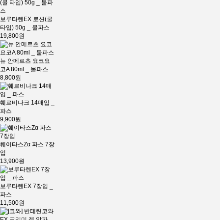
보루타렌EX 로션(쿨
타입) 50g _ 물파스
19,800원
뉴 안메르츠 요코요
코A 80ml _ 물파스
8,800원
훼르비나크 14매입 _
파스
9,900원
훼이타스Zα 파스 7장
입
13,900원
보루타렌EX 7장입 _
파스
11,500원