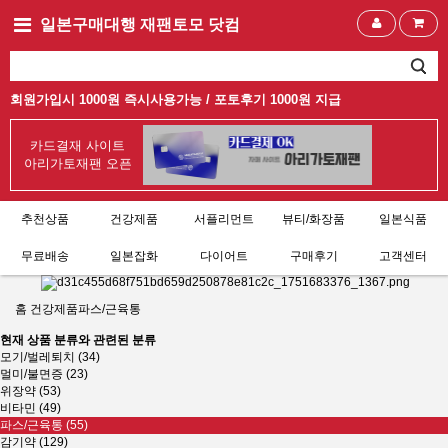
일본구매대행 재팬토모 닷컴
회원가입시 1000원 즉시사용가능 /
포토후기 1000원 지급
카드결재 사이트
아리가토재팬 오픈
추천상품
건강제품
서플리먼트
뷰티/화장품
일본식품
무료배송
일본잡화
다이어트
구매후기
고객센터
홈
건강제품
파스/근육통
현재 상품 분류와 관련된 분류
모기/벌레퇴치 (34)
멀미/불면증 (23)
위장약 (53)
비타민 (49)
파스/근육통 (55)
감기약 (129)