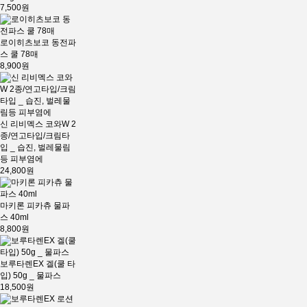
7,500원
로이히츠보코 동전파
스 쿨 78매
8,900원
신 리비멕스 코와W 2
종/연고타입/크림타
입 _ 습진, 벌레물림
등 피부염에
24,800원
마키론 피카츄 물파
스 40ml
8,800원
보루타렌EX 겔(쿨 타
입) 50g _ 물파스
18,500원