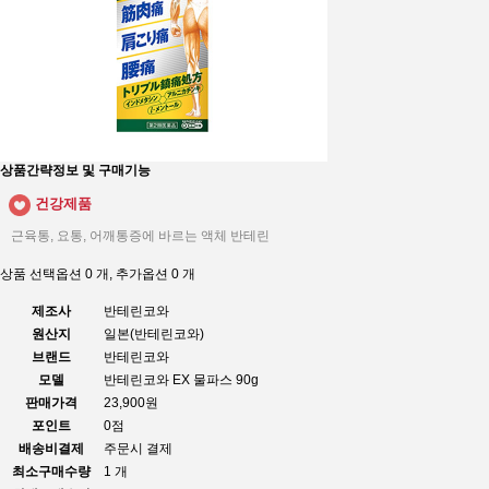
상품간략정보 및 구매기능
건강제품
근육통, 요통, 어깨통증에 바르는 액체 반테린
상품 선택옵션 0 개, 추가옵션 0 개
제조사
반테린코와
원산지
일본(반테린코와)
브랜드
반테린코와
모델
반테린코와 EX 물파스 90g
판매가격
23,900원
포인트
0점
배송비결제
주문시 결제
최소구매수량
1 개