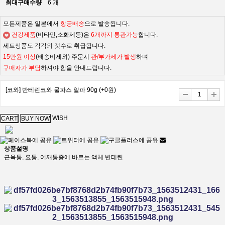
최대구매수량
6 개
모든제품은 일본에서
항공배송
으로 발송됩니다.
건강제품
(비타민,소화제등)은
6개까지 통관가능
합니다.
세트상품도 각각의 갯수로 취급됩니다.
15만원 이상
(배송비제외) 주문시
관/부가세가 발생
하며
구매자가 부담
하셔야 함을 안내드립니다.
[코와] 반테린코와 물파스 알파 90g
(+0원)
WISH
상품설명
근육통, 요통, 어깨통증에 바르는 액체 반테린