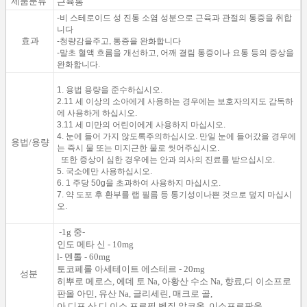
제품분류
근육통
-비 스테로이드 성 진통 소염 성분으로 근육과 관절의 통증을 취합
니다
효과
-청량감을주고, 통증을 완화합니다
-말초 혈액 흐름을 개선하고, 어깨 결림 통증이나 요통 등의 증상을
완화합니다.
1. 용법 용량을 준수하십시오.
2.11 세 이상의 소아에게 사용하는 경우에는 보호자의지도 감독하
에 사용하게 하십시오.
3.11 세 미만의 어린이에게 사용하지 마십시오.
4. 눈에 들어 가지 않도록주의하십시오. 만일 눈에 들어갔을 경우에
용법/용량
는 즉시 물 또는
미지근한 물로 씻어주십시오.
또한 증상이 심한 경우에는 안과 의사의 진료를 받으십시오.
5. 국소에만 사용하십시오.
6. 1 주당 50g을 초과하여 사용하지 마십시오.
7. 약 도포 후 환부를 랩 필름 등 통기성이나쁜 것으로 덮지 마십시
오.
-1g 중-
인도 메타 신 - 10mg
l- 멘톨 - 60mg
토코페롤 아세테이트 에스테르 - 20mg
성분
히뿌로 메로스, 에데 토 Na, 아황산 수소 Na, 향료,
디 이소프로
판올 아민, 유산 Na, 글리세린, 매크로 골,
아 디프 산 디 이소 프로필 벤질 알코올, 이소프로판올