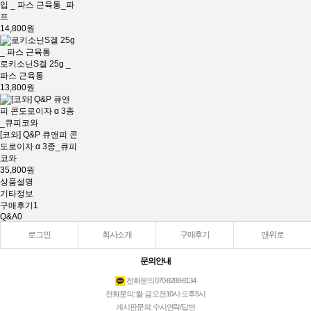
입 _ 파스 근육통_파
프
14,800원
로키소닌S겔 25g _
파스 근육통
13,800원
[코와] Q&P 큐앤피 콘
도로이자 α 3종_큐피
코와
35,800원
상품설명
기타정보
구매후기
1
Q&A
0
로그인
회사소개
구매후기
맨위로
문의안내
전화문의 070-8288-8134
전화문의: 월-금 오전10시-오후5시
게시판문의: 수시연락/답변