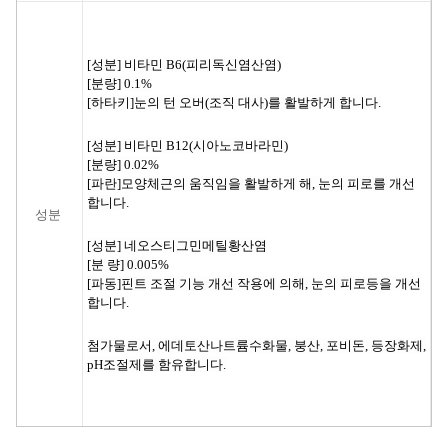
[성분] 비타민 B6(피리독신염산염)
[분량] 0.1%
[하타키]눈의 턴 오버(조직 대사)를 활발하게 합니다.
[성분] 비타민 B12(시아노코바라민)
[분량] 0.02%
[파란]모양체근의 움직임을 활발하게 해, 눈의 피로를 개선
합니다.
성분
[성분] 네오스티그민메틸황산염
[분 량] 0.005%
[파동]핀트 조절 기능 개선 작용에 의해, 눈의 피로등을 개선
합니다.
첨가물로서, 에데토산나트륨수화물, 붕산, 포비돈, 등장화제,
pH조절제를 함유합니다.