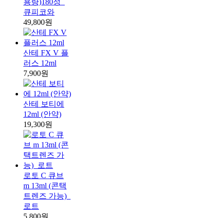
용량)180정_
큐피코와
49,800원
산테 FX V 플
러스 12ml
7,900원
산테 보티에
12ml (안약)
19,300원
로토 C 큐브
m 13ml (콘택
트렌즈 가능)_
로트
5,800원