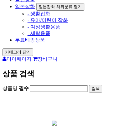
일본잡화
일본잡화 하위분류 열기
- 생활잡화
- 유아/어린이 잡화
- 여성생활용품
- 세탁용품
무료배송상품
카테고리 닫기
마이페이지
장바구니
상품 검색
상품명
필수
회원가입시 1000원 즉시사용가능 /
포토후기
1000원 지급
카드결재 사이트
아리가토재팬 오
픈