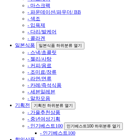
- 마스크팩
- 파운데이션/파우더/ BB
- 색조
- 입욕제
- 다리/발케어
- 콜라겐
일본식품
일본식품 하위분류 열기
- 스낵/초콜릿
- 젤리/사탕
- 커피/음료
- 조미료/장류
- 라면/면류
- 카레/즉석식품
- 세븐일레븐
- 말차모음
기획전
기획전 하위분류 열기
- 가을추천상품
- 중년여성기획
- 인기베스트100
인기베스트100 하위분류 열기
- 인기베스트100
할인상품