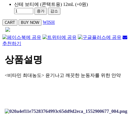
산테 보티에 (콘택트용) 12mL
(+0원)
증가
감소
WISH
추천하기
상품설명
<비타민 최대농도> 윤기나고 깨끗한 눈동자를 위한 안약