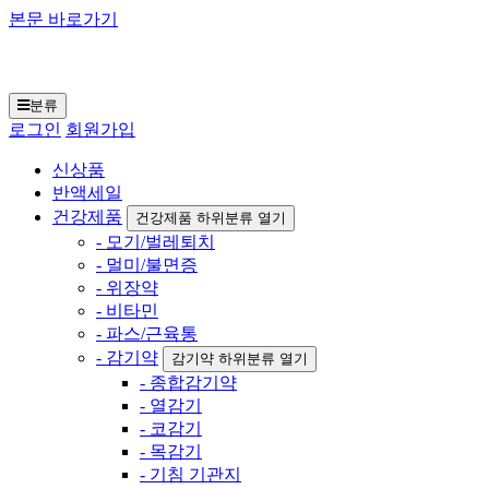
본문 바로가기
일본구매대행 재팬토
모 닷컴
분류
로그인
회원가입
신상품
반액세일
건강제품
건강제품 하위분류 열기
- 모기/벌레퇴치
- 멀미/불면증
- 위장약
- 비타민
- 파스/근육통
- 감기약
감기약 하위분류 열기
- 종합감기약
- 열감기
- 코감기
- 목감기
- 기침 기관지