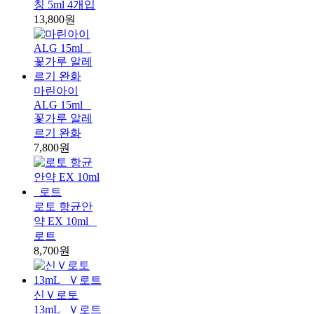
칭 5ml 4개입
13,800원
마린아이
ALG 15ml _
꽃가루 알레
르기 완화
7,800원
로토 항균안
약 EX 10ml _
로트
8,700원
신Ｖ로토
13mL _Ｖ로트