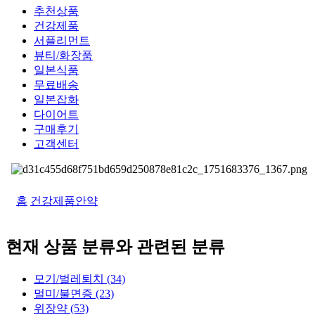
추천상품
건강제품
서플리먼트
뷰티/화장품
일본식품
무료배송
일본잡화
다이어트
구매후기
고객센터
홈
건강제품
안약
현재 상품 분류와 관련된 분류
모기/벌레퇴치 (34)
멀미/불면증 (23)
위장약 (53)