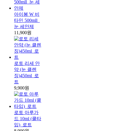
아이봉 W 비
타민 500mll_
눈 세안제
11,900원
로토 리세 안
약 (눈 클렌
징)450ml_로
트
9,900원
로토 아루가
드 10ml (쿨타
입)_로트
8,900원