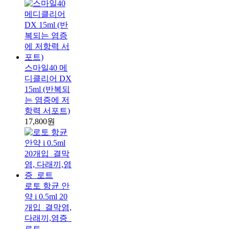
스마일40 메
디클리어 DX
15ml (반복되
는 염증에 저
항력 서포트)
17,800원
로토 항균 안
약 i 0.5ml 20
개입_결막염,
다래끼,염증_
로트