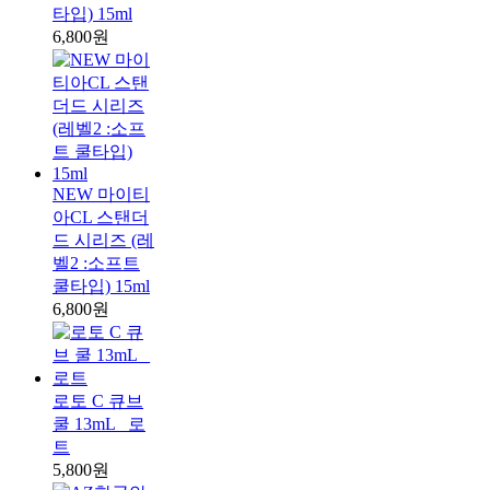
타입) 15ml
6,800원
NEW 마이티
아CL 스탠더
드 시리즈 (레
벨2 :소프트
쿨타입) 15ml
6,800원
로토 C 큐브
쿨 13mL _로
트
5,800원