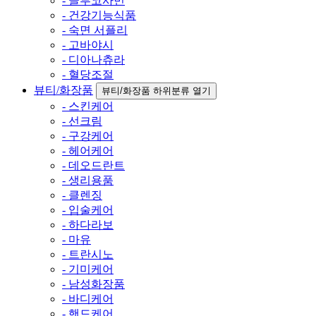
- 글루코사민
- 건강기능식품
- 숙면 서플리
- 고바야시
- 디아나츄라
- 혈당조절
뷰티/화장품
뷰티/화장품 하위분류 열기
- 스킨케어
- 선크림
- 구강케어
- 헤어케어
- 데오드란트
- 생리용품
- 클렌징
- 입술케어
- 하다라보
- 마유
- 트란시노
- 기미케어
- 남성화장품
- 바디케어
- 핸드케어