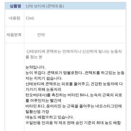
상품명
산테 보티에 (콘택트용)
내용량
12mL
제품분류
안약
산테보티에 콘택트는 언제까지나 신선하게 빛나는 눈동자
를 찾는 분
눈약입니다.
눈이 무겁다. 콘택트가 땅볼로한다...컨택트를 하고있는 눈동
자는 지치기 쉽습니다.
산테보티에 콘택트는 피로를 풀어주고, 건강한 눈동자에 다
가가기 위해 눈동자의
턴오버(대사)를 촉진하는 비타민 B6나, 눈속의 근육의 피로
를 어루만지는 빨간색
비타민 B12, 응어리진 눈 근육을 풀어주는 네오스티그민메
틸황산염 가장
대농도 배합※하고 있습니다.
※일반용 안과용 약 제조 판매 승인 기준의 최대 농도 배합