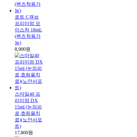
로트 C큐브
프리미엄 모
이스처 18mL
(렌즈착용가
능)
8,900원
스마일40 프
리미엄 DX
15ml (눈의피
로,흐림을치
료)(노안서포
트)
17,800원