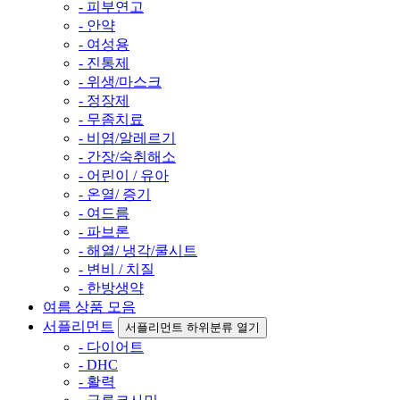
- 피부연고
- 안약
- 여성용
- 진통제
- 위생/마스크
- 정장제
- 무좀치료
- 비염/알레르기
- 간장/숙취해소
- 어린이 / 유아
- 온열/ 증기
- 여드름
- 파브론
- 해열/ 냉각/쿨시트
- 변비 / 치질
- 한방생약
여름 상품 모음
서플리먼트
서플리먼트 하위분류 열기
- 다이어트
- DHC
- 활력