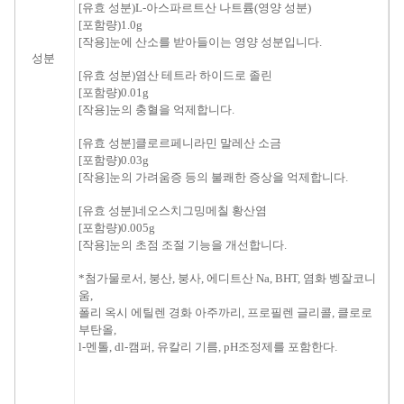
[
유효 성분
)
L
-아스파르트산
나트륨
(
영양 성분
)
[
포함량
)
1.0g
[
작용
]
눈에
산소를
받아들이는
영양 성분
입니다.
성분
[
유효 성분
)
염산
테트라 하이드로 졸린
[
포함량
)
0.01g
[
작용
]
눈의 충혈
을
억제합니다.
[
유효 성분
]
클로르페니라민
말레산
소금
[
포함량
)
0.03g
[
작용
]
눈
의
가려움증
등
의
불쾌한 증상
을
억제합니다.
[
유효 성분
]
네오스치그밍메칠
황산염
[
포함량
)
0.005g
[
작용
]
눈
의
초점 조절
기능을
개선합니다.
*
첨가물로서
,
붕산
,
붕사
,
에디트산
Na
,
BHT
,
염화
벵잘코니
움
,
폴리 옥시 에틸렌
경화
아주까리
,
프로필렌 글리콜,
클로로
부탄올
,
l
-
멘톨
,
dl
-
캠퍼
,
유칼리
기름
,
pH
조정제를
포함한다.