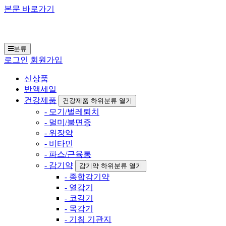
본문 바로가기
일본구매대행 재팬토
모 닷컴
분류
로그인
회원가입
신상품
반액세일
건강제품
건강제품 하위분류 열기
- 모기/벌레퇴치
- 멀미/불면증
- 위장약
- 비타민
- 파스/근육통
- 감기약
감기약 하위분류 열기
- 종합감기약
- 열감기
- 코감기
- 목감기
- 기침 기관지