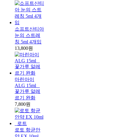
소프트산티아
눈의 스트레
칭 5ml 4개입
13,800원
마린아이
ALG 15ml _
꽃가루 알레
르기 완화
7,800원
로토 항균안
약 EX 10ml _