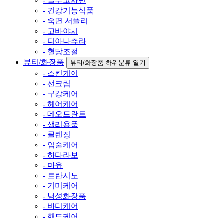
- 글루코사민
- 건강기능식품
- 숙면 서플리
- 고바야시
- 디아나츄라
- 혈당조절
뷰티/화장품
뷰티/화장품 하위분류 열기
- 스킨케어
- 선크림
- 구강케어
- 헤어케어
- 데오드란트
- 생리용품
- 클렌징
- 입술케어
- 하다라보
- 마유
- 트란시노
- 기미케어
- 남성화장품
- 바디케어
- 핸드케어