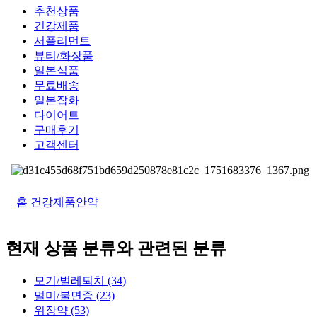
추천상품
건강제품
서플리먼트
뷰티/화장품
일본식품
무료배송
일본잡화
다이어트
구매후기
고객센터
홈
건강제품
안약
현재 상품 분류와 관련된 분류
모기/벌레퇴치 (34)
멀미/불면증 (23)
위장약 (53)