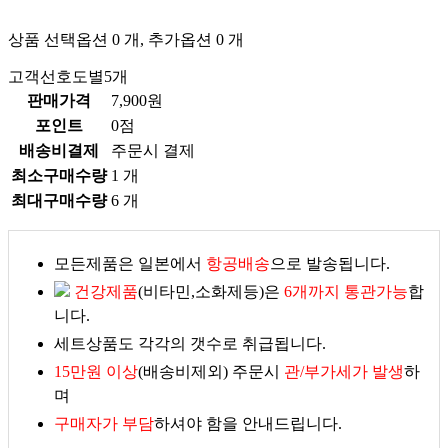
상품 선택옵션 0 개, 추가옵션 0 개
고객선호도별5개
판매가격
7,900원
포인트
0점
배송비결제
주문시 결제
최소구매수량
1 개
최대구매수량
6 개
모든제품은 일본에서
항공배송
으로 발송됩니다.
건강제품
(비타민,소화제등)은
6개까지 통관가능
합
니다.
세트상품도 각각의 갯수로 취급됩니다.
15만원 이상
(배송비제외) 주문시
관/부가세가 발생
하
며
구매자가 부담
하셔야 함을 안내드립니다.