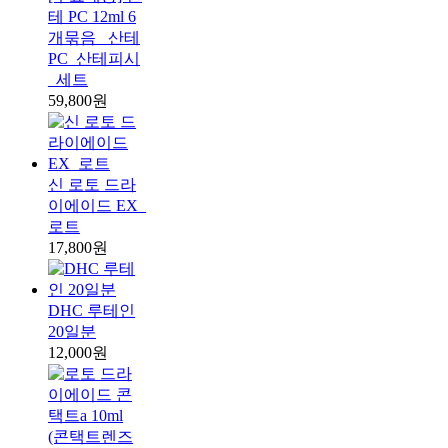
테 PC 12ml 6
개묶음_ 산테
PC_산테피시
_세트
59,800원
신 로토 드라
이에이드 EX_
로트
17,800원
DHC 루테인
20일분
12,000원