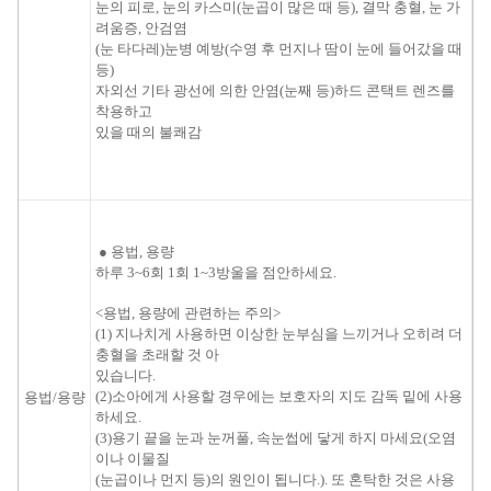
눈의 피로
,
눈
의
카스미
(
눈곱
이 많은
때
등
)
,
결막
충혈,
눈 가
려움증,
안검염
(
눈
타다레
)
눈병
예방
(
수영
후
먼지나
땀이
눈
에 들어갔을 때
등
)
자외선
기타
광선
에 의한
안염
(
눈째
등
)
하드 콘택트
렌즈를
착용하고
있을 때
의
불쾌감
●
용법
,
용량
하루
3
~
6회
1회
1
~
3
방울
을 점안하
세요.
<
용법
,
용량
에
관련
하는 주의
>
(
1
)
지나치게
사용하면
이상한
눈부심을
느끼
거나 오히려 더
충혈
을
초래할 것
아
있습니다.
(
2
)
소아에게
사용
할 경우에는
보호자
의
지도
감독 밑
에
사용
용법/용량
하
세요.
(
3
)용기
끝을
눈과
눈꺼풀
,
속눈썹
에 닿
게 하
지 마세요
(
오염
이나
이물질
(
눈곱
이나 먼지
등
)
의
원인이 됩니다
.
)
.
또
혼탁한
것은 사용