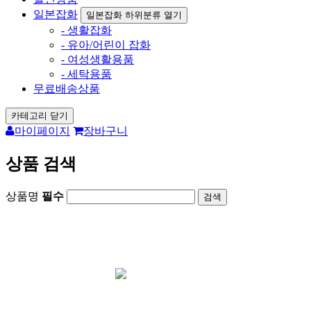
일본잡화
일본잡화 하위분류 열기
- 생활잡화
- 유아/어린이 잡화
- 여성생활용품
- 세탁용품
무료배송상품
카테고리 닫기
마이페이지
장바구니
상품 검색
상품명
필수
회원가입시 1000원 즉시사용가능 /
포토후기
1000원 지급
카드결재 사이트
아리가토재팬 오
픈