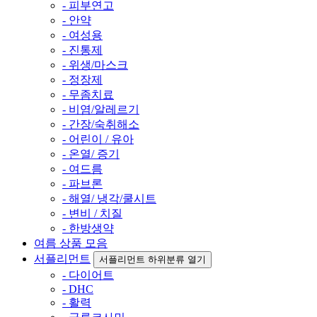
- 피부연고
- 안약
- 여성용
- 진통제
- 위생/마스크
- 정장제
- 무좀치료
- 비염/알레르기
- 간장/숙취해소
- 어린이 / 유아
- 온열/ 증기
- 여드름
- 파브론
- 해열/ 냉각/쿨시트
- 변비 / 치질
- 한방생약
여름 상품 모음
서플리먼트
서플리먼트 하위분류 열기
- 다이어트
- DHC
- 활력