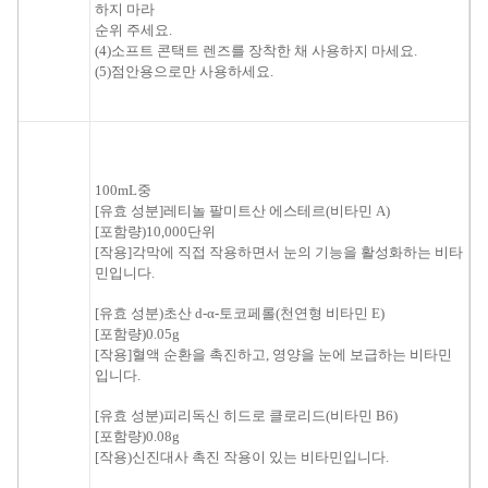
하지 마라
순위
주세요.
(
4
)
소프트 콘택트
렌즈를 장착
한 채
사용
하지 마세요.
(
5
)
점안용으로만
사용하
세요.
100mL
중
[
유효 성분
]
레티놀
팔미트산
에스테르
(
비타민
A
)
[
포함량
)
10,000
단위
[
작용
]
각막에
직접
작용하면서
눈
의
기능을
활성화
하는 비타
민
입니다.
[
유효 성분
)
초산
d
-
α
-
토코페롤
(
천연형
비타민
E
)
[
포함량
)
0.05g
[
작용
]
혈액 순환을
촉진
하고
, 영양을
눈에
보급
하는 비타민
입니다.
[
유효 성분
)
피리독신
히드로 클로리드
(
비타민
B6
)
[
포함량
)
0.08g
[
작용
)
신진대사 촉진
작용
이
있는 비타민
입니다.