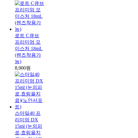
로트 C큐브
프리미엄 모
이스처 18mL
(렌즈착용가
능)
8,900원
스마일40 프
리미엄 DX
15ml (눈의피
로,흐림을치