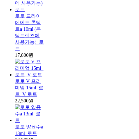
로토 드라이
에이드 콘택
트a 10ml (콘
택트렌즈에
사용가능)_로
트
17,800원
로토 V 프리
미엄 15ml_로
트_V 로트
22,500원
로토 양윤수a
13ml_로트