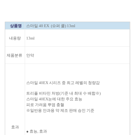
상품명
스마일 40 EX (슈퍼 쿨) 13ml
내용량
13ml
제품분류
안약
스마일 40EX 시리즈 중 최고 레벨의 청량감
트리플
비타민
처방
(
기준 내
최대 수
배합
※
)
스마일
40EX
눈에 대한
주요
효능
피로
가려움
뿌염
충혈
※
일반용
안과용
약 제조
판매 승인
기준
효과
●
효능,
효과