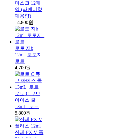
마스크 12매
입 (라벤더향
대용량)
14,800원
로토 지b
12ml_로토지_
로트
4,700원
로토 C 큐브
아이스 쿨
13mL_로트
5,800원
산테 FX V 플