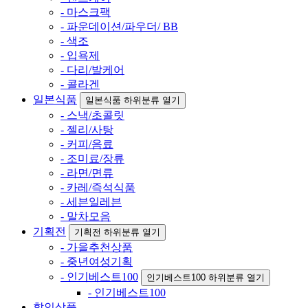
- 마스크팩
- 파운데이션/파우더/ BB
- 색조
- 입욕제
- 다리/발케어
- 콜라겐
일본식품
일본식품 하위분류 열기
- 스낵/초콜릿
- 젤리/사탕
- 커피/음료
- 조미료/장류
- 라면/면류
- 카레/즉석식품
- 세븐일레븐
- 말차모음
기획전
기획전 하위분류 열기
- 가을추천상품
- 중년여성기획
- 인기베스트100
인기베스트100 하위분류 열기
- 인기베스트100
할인상품