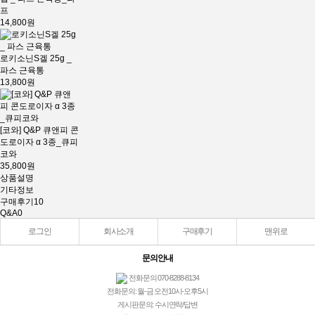
프
14,800원
로키소닌S겔 25g _
파스 근육통
13,800원
[코와] Q&P 큐앤피 콘
도로이자 α 3종_큐피
코와
35,800원
상품설명
기타정보
구매후기
10
Q&A
0
로그인
회사소개
구매후기
맨위로
문의안내
전화문의 070-8288-8134
전화문의: 월-금 오전10시-오후5시
게시판문의: 수시연락/답변