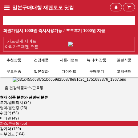
일본구매대행 재팬토모 닷컴
회원가입시 1000원 즉시사용가능 /
포토후기 1000원 지급
카드결재 사이트
아리가토재팬 오픈
추천상품
건강제품
서플리먼트
뷰티/화장품
일본식품
무료배송
일본잡화
다이어트
구매후기
고객센터
홈
건강제품
파스/근육통
현재 상품 분류와 관련된 분류
모기/벌레퇴치 (34)
멀미/불면증 (23)
위장약 (53)
비타민 (49)
파스/근육통 (55)
감기약 (129)
피부연고 (104)