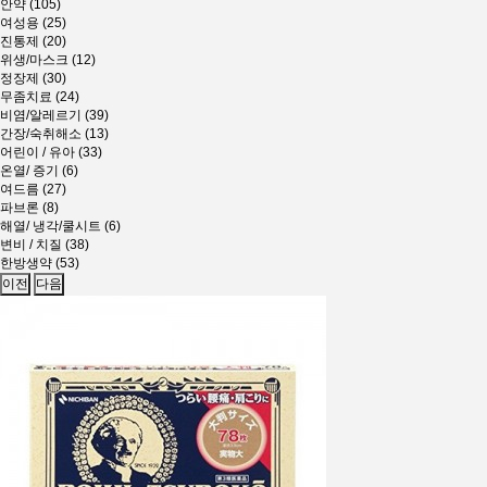
안약 (105)
여성용 (25)
진통제 (20)
위생/마스크 (12)
정장제 (30)
무좀치료 (24)
비염/알레르기 (39)
간장/숙취해소 (13)
어린이 / 유아 (33)
온열/ 증기 (6)
여드름 (27)
파브론 (8)
해열/ 냉각/쿨시트 (6)
변비 / 치질 (38)
한방생약 (53)
이전
다음