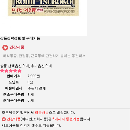
상품간략정보 및 구매기능
건강제품
허리통증, 관절통, 근육통에 간편하게 붙이는 동전파스
상품 선택옵션 0 개, 추가옵션 0 개
판매가격
7,900원
포인트
0점
배송비결제
주문시 결제
최소구매수량
1 개
최대구매수량
6 개
모든제품은 일본에서
항공배송
으로 발송됩니다.
건강제품
(비타민,소화제등)은
6개까지 통관가능
합니다.
세트상품도 각각의 갯수로 취급됩니다.