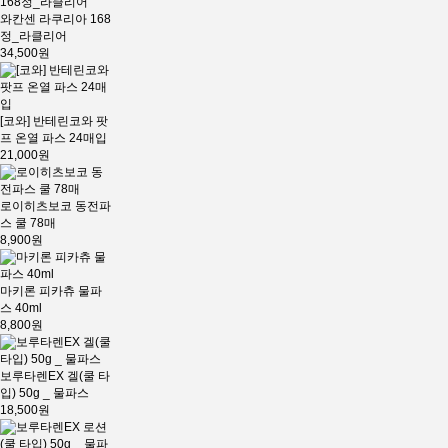
와칸센 라쿠리아 168
정_라클리어
34,500원
[코와] 반테린코와 팟
프 온열 파스 24매입
21,000원
로이히츠보코 동전파
스 쿨 78매
8,900원
마키론 피카츄 물파
스 40ml
8,800원
보루타렌EX 겔(쿨 타
입) 50g _ 물파스
18,500원