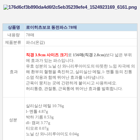
상품명
로이히츠보코 동전파스 78매
내용량
78매
제품분류
파스(온감)
직경 3.9cm 사이즈 크기
로
156매(직경 2.8cm)
보다 넓은 부위
에 효과가 있는 파스입니다.
유효 성분
의
노닐
산
와니리루아미도
의
따뜻한 느낌
자극에 의
효과
해
환부
의
혈행을 촉진하고
, 살리실산
메틸,
l-
멘톨
등
의
진통
소염
작용
과 함께
뛰어난 효과를
나타냅니다.
근육이 뭉치는 곳에 간편하게 붙이시고 사용하세요.
허리통증, 관절통, 근육통에 뛰어난 효과를 발휘합니다.
살리실산
메틸
10.76g
l-
멘톨
4.87g
박하 기름
0.53g
성분
dl-
캠퍼
3.77g
티모르
0.07g
노닐
산
와니리루아미도
0.04g