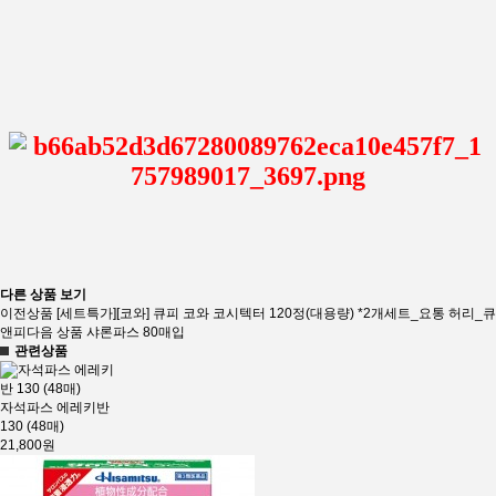
다른 상품 보기
이전상품
[세트특가][코와] 큐피 코와 코시텍터 120정(대용량) *2개세트_요통 허리_큐
앤피
다음 상품
샤론파스 80매입
관련상품
자석파스 에레키반
130 (48매)
21,800원