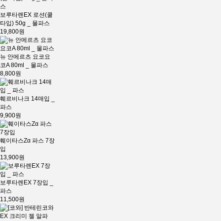
보루타렌EX 로션(쿨
타입) 50g _ 물파스
19,800원
뉴 안메르츠 요코요
코A 80ml _ 물파스
8,800원
훼르비나크 14매입 _
파스
9,900원
훼이타스Zα 파스 7장
입
13,900원
보루타렌EX 7장입 _
파스
11,500원