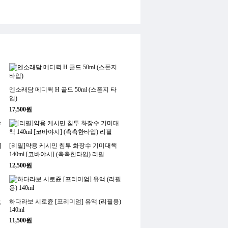
멘소래담 메디퀵 H 골드 50ml (스폰지 타
입)
17,500원
]
[리필]약용 케시민 침투 화장수 기미대책
140ml [코바야시] (촉촉한타입) 리필
12,500원
g
하다라보 시로쥰 [프리미엄] 유액 (리필용)
140ml
11,500원