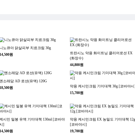
니노큐아 닭살피부 치료크림 30g
트란시노 약용 화이트닝 클리어로션 EX
14,500원
(화장수)
44,800원
멘소래담 AD 로션(유액) 120G
약용 케시민크림 기미대책 30g [코바야시
18,500원
15,700원
케시민 밀봉 유액 기미대책 130ml [코바야
약용 케시민크림 EX 농밀도 기미대책 12
시]
[코바야시]
14,500원
19,700원