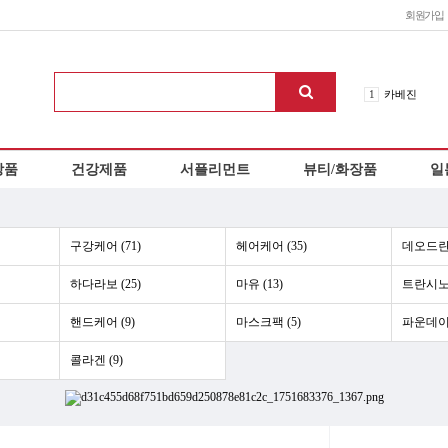
회원가입
1
카베진
2
신네오비타
3
로이스 초콜
상품
건강제품
서플리먼트
뷰티/화장품
일
4
이노치노하
5
오타이산
6
아리나민ex
7
에비오스
구강케어 (71)
헤어케어 (35)
데오드란트
8
칼로리미트
하다라보 (25)
마유 (13)
트란시노 
9
에쿠시부
10
헤파리제
핸드케어 (9)
마스크팩 (5)
파운데이션
콜라겐 (9)