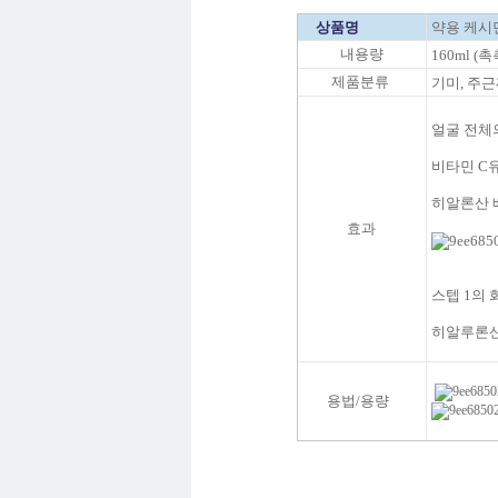
상품명
약용 케시민
내용량
160ml (
제품분류
기미, 주근
얼굴
전체
비타민
C
히알론산 
효과
스텝 1의
히알루론산
용법/용량