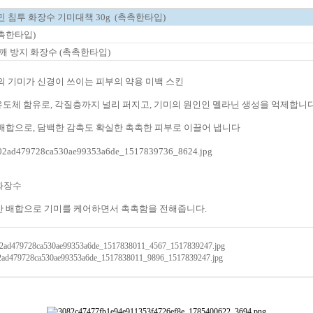
 침투 화장수 기미대책 30g (촉촉한타입)
촉촉한타입)
깨 방지 화장수 (촉촉한타입)
의
기미가
신경이 쓰이는
피부
의
약용
미백
스킨
유도체
함유
로
, 각질층
까지 널리 퍼지
고, 기미
의 원인인
멜라닌
생성을
억제합니
배합으로
, 담백한 감촉
도 확실한 촉촉한
피부로
이끌어 냅니다
 화장수
 배합으로 기미를 케어하면서 촉촉함을 전해줍니다.