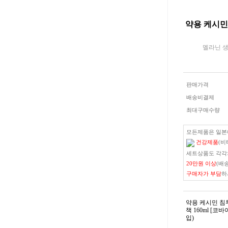
약용 케시민 
멜라닌 생
판매가격
배송비결제
최대구매수량
모든제품은 일
건강제품
(비
세트상품도 각각
20만원 이상
(배
구매자가 부담
하
약용 케시민 침
책 160ml [코
입)