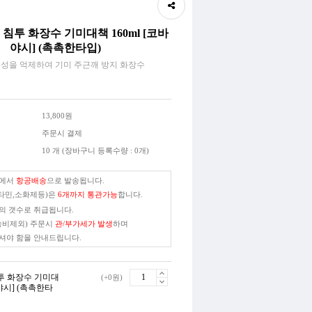
침투 화장수 기미대책 160ml [코바
야시] (촉촉한타입)
성을 억제하여 기미 주근깨 방지 화장수
13,800원
주문시 결제
10 개 (장바구니 등록수량 : 0개)
본에서
항공배송
으로 발송됩니다.
타민,소화제등)은
6개까지 통관가능
합니다.
의 갯수로 취급됩니다.
송비제외) 주문시
관/부가세가 발생
하며
셔야 함을 안내드립니다.
투 화장수 기미대
(+0원)
바야시] (촉촉한타