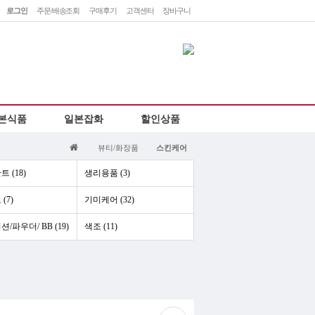
로그인
주문/배송조회
구매후기
고객센터
장바구니
민
렛
본식품
일본잡화
할인상품
하
뷰티/화장품
스킨케어
 (18)
생리용품 (3)
(7)
기미케어 (32)
/파우더/ BB (19)
색조 (11)