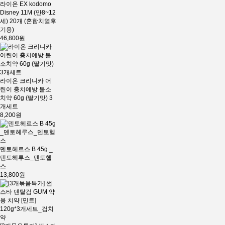
라이온 EX kodomo
Disney 11M (만8~12
세) 20개 (혼합치열후
기용)
46,800원
라이온 크리니카 어
린이 충치예방 불소
치약 60g (딸기맛) 3
개세트
8,200원
덴토헤르스 B 45g _
덴토헤루스_덴토헬
스
13,800원