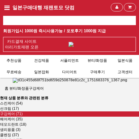
일본구매대행 재팬토모 닷컴
회원가입시 1000원 즉시사용가능 /
포토후기 1000원 지급
카드결재 사이트
아리가토재팬 오픈
추천상품
건강제품
서플리먼트
뷰티/화장품
일본식품
무료배송
일본잡화
다이어트
구매후기
고객센터
홈
뷰티/화장품
구강케어
현재 상품 분류와 관련된 분류
스킨케어 (54)
선크림 (17)
구강케어 (71)
헤어케어 (35)
데오드란트 (18)
생리용품 (3)
클렌징 (37)