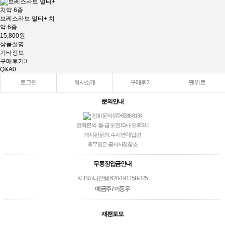
브레스라보 멀티+ 치
약 6종
15,800원
상품설명
기타정보
구매후기
3
Q&A
0
로그인
회사소개
구매후기
맨위로
문의안내
전화문의 070-8288-8134
전화문의: 월-금 오전10시-오후5시
게시판문의: 수시연락/답변
휴무일은 공지사항참조
무통장입금안내
KEB하나은행 620-191158-325
예금주 / 이동우
재팬토모