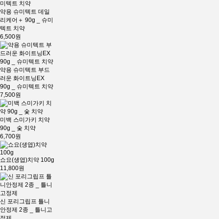
약용 슈미텍트 데일
리케어＋ 90g _ 슈미
텍트 치약
6,500원
약용 슈미텍트 부드
러운 화이트닝EX
90g _ 슈미텍트 치약
7,500원
미백 스미가키 치약
90g _ 숯 치약
6,700원
쇼요(생엽)치약 100g
11,800원
신 포리그립프 틀니
안정제 2종 _ 틀니고
정제