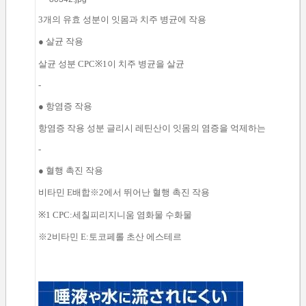
3개의 유효
성분
이 잇몸
과
치주
병균에
작용
●
살균
작용
살균
성분
CPC
※
1
이
치주
병균을
살균
-
●
항염증
작용
항염증
작용
성분
글리시 레틴산
이 잇몸
의
염증을 억제하는
-
●
혈행 촉진
작용
비타민
E
배합
※
2
에서 뛰어난
혈행 촉진
작용
※
1
CPC
:
세칠피리지니움
염화물
수화물
※
2
비타민
E
:
토코페롤
초산 에스테르