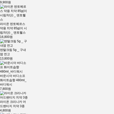
9,900원
라이온 덴토헤르스
약용 치약 85g(이 시
림차단) _ 덴토헬스
16,800원
덴탈크림 5g _ 구내
염 연고
13,800원
바운시아 바디소프
화이트솝향 480ml_
바디워시
7,800원
라이온 크리니카 어
드밴티지 치약 3종
4,800원