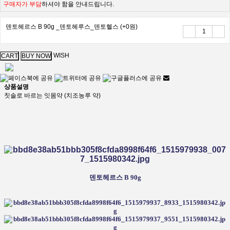
구매자가 부담
하셔야 함을 안내드립니다.
덴토헤르스 B 90g _덴토헤루스_덴토헬스
(+0원)
WISH
상품설명
칫솔로 바르는 잇몸약 (치조농루 약)
덴토헤르스 B 90g