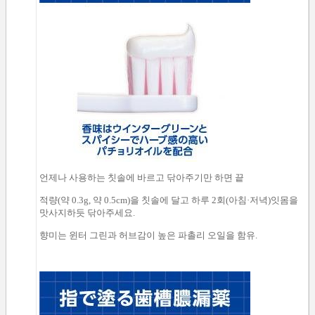
언제나
사용하는 칫솔
에
바르고 닦아주기만 하면 끝
적량
(약
0.3g
,
약
0.5cm
)
을
칫솔
에 달고
하루
2회(
아침
·
저녁)
잇몸
을
맛사지하듯
닦아주세요.
향미
는
윈터
그린과
허브감이 높은
파촐리
오일을
함유.