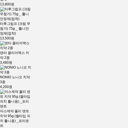
13,800원
타후그립프 (크림 무
첨가) 75g _ 틀니안
정제(접착)
13,500원
덴타 클리어맥스 치
약 2종
3,480원
NONIO 노니오 치약
3종
4,200원
아스제약 폴리 덴트
치약 95g (젤타입 의
치 틀니용) _포리덴
트