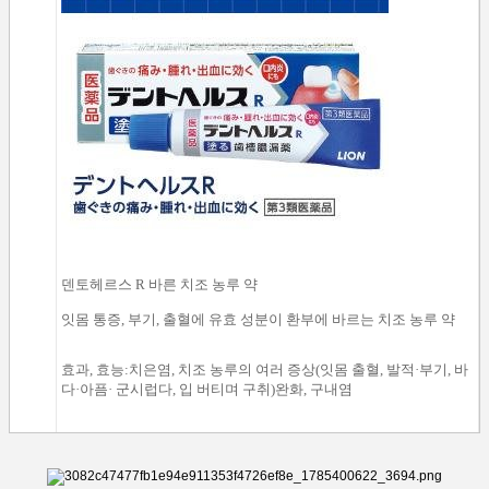
덴토헤르스
R
바른 치조 농루
약
잇몸
통증
,
부기
,
출혈에
유효
성분이
환부에
바르는
치조 농루
약
효과
,
효능
:
치은염
,
치조
농루
의 여러
증상(
잇몸
출혈
,
발적
·
부기
,
바
다
·
아픔
·
군시럽다
,
입
버티
며 구취
)
완화,
구내염