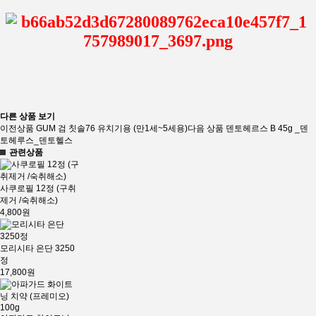
다른 상품 보기
이전상품
GUM 검 칫솔76 유치기용 (만1세~5세용)
다음 상품
덴토헤르스 B 45g _덴
토헤루스_덴토헬스
관련상품
사쿠로필 12정 (구취
제거 /숙취해소)
4,800원
모리시타 은단 3250
정
17,800원