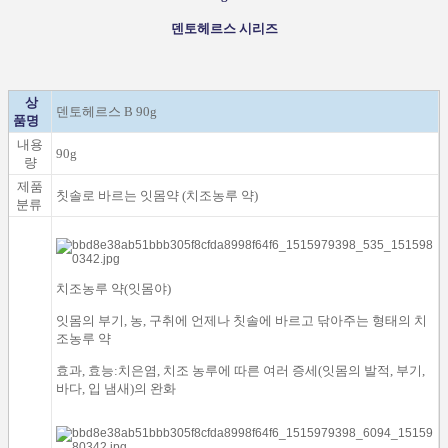
덴토헤르스 시리즈
상
덴토헤르스 B 90g
품명
내용
90g
량
제품
칫솔로 바르는 잇몸약 (
치조농루
약)
분류
치조농루
약(잇몸야)
잇몸
의
부기
,
농
,
구취에
언제나
칫솔
에
바르고 닦아주는
형태의
치
조농루
약
효과
,
효능
:
치은염
,
치조
농루
에 따른
여러 증세
(
잇몸
의
발적
,
부기
,
바다
, 입 냄새
)
의
완화