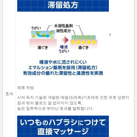
4
체류
처방
효과
사자
독자
기술로
개발
된
에멀션
(
유화
)
기초제로 인한
유효 성분이
침
과
밖의
물로도 잘 없어지지 않도록
,
높은
침투력으로
뛰어난
효과를
발휘합니다.