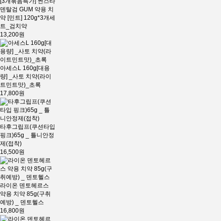
[3개묶음특가] 썬스타
덴탈검 GUM 약용 치
약 [민트] 120g*3개세
트_검치약
13,200원
아세스L 160g[대용
량] _사토 치약(라이
트민트맛)_초록
17,800원
타후그립프(쿠션타입
핑크)65g _ 틀니안정
제(접착)
16,500원
라이온 덴토헤르스
약용 치약 85g(구취
예방) _ 덴토헬스
16,800원