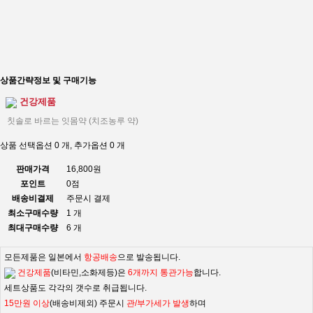
상품간략정보 및 구매기능
건강제품
칫솔로 바르는 잇몸약 (치조농루 약)
상품 선택옵션 0 개, 추가옵션 0 개
판매가격
16,800원
포인트
0점
배송비결제
주문시 결제
최소구매수량
1 개
최대구매수량
6 개
모든제품은 일본에서
항공배송
으로 발송됩니다.
건강제품
(비타민,소화제등)은
6개까지 통관가능
합니다.
세트상품도 각각의 갯수로 취급됩니다.
15만원 이상
(배송비제외) 주문시
관/부가세가 발생
하며