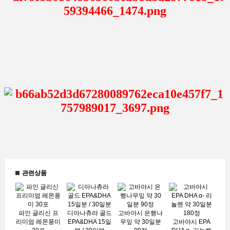
관련상품
파인 글리신 프
디아나츄라 골드
고바야시 은행나
리미엄 레몬풍미
EPA&DHA 15일
무잎 약 30일분
고바야시 EPA