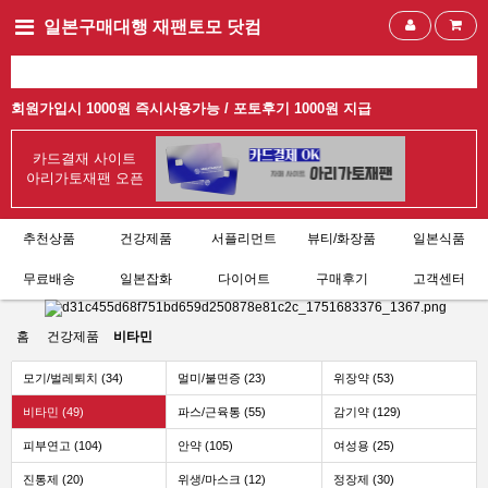
일본구매대행 재팬토모 닷컴
회원가입시 1000원 즉시사용가능 /
포토후기 1000원 지급
카드결재 사이트
아리가토재팬 오픈
추천상품
건강제품
서플리먼트
뷰티/화장품
일본식품
무료배송
일본잡화
다이어트
구매후기
고객센터
홈
건강제품
비타민
모기/벌레퇴치 (34)
멀미/불면증 (23)
위장약 (53)
비타민 (49)
파스/근육통 (55)
감기약 (129)
피부연고 (104)
안약 (105)
여성용 (25)
진통제 (20)
위생/마스크 (12)
정장제 (30)