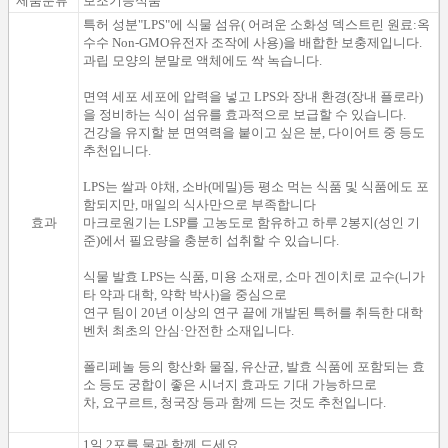
제품분류
보조기능식품
특허
성분
"
LPS
"
에
식물 섬유
(
어려운
소화성
덱스트린
원료
:
옥
수수
Non
-
GMO
유전자 조작
에
사용
)
을 배합한
보충제
입니다
.
과립 모양의
분말로
액체
에도
싹
녹습니다.
면역
세포
세포
에 압력을 넣
고 LPS
와
장내
환경
(
장내
플로라
)
을 정비하는
식이 섬유를
효과적으로
보급
할 수 있습니다
.
건강을 유지할 분
면역력을
붙이
고 싶은 분,
다이어트 중
등
도
추천입니다.
LPS
는
쌀과
야채
,
소바(
메밀
)
등
평소
먹는
식품
및 식품
에도 포
함되
지만
, 매일의
식사만으로
부족
합니다
효과
마크로원기
는
LSP
를
고농도로
함유
하고 하루
2
봉지
(
성인
기
준
)
에서
필요량
을
충분히
섭취할 수 있습니다.
식물 발효
LPS
는
식품
, 미용
소재로
,
소마
겐이치로
교수
(
니가
타
약과
대학
, 약학
박사
)을 중심으로
연구
팀이
20년
이상의 연구
끝에
개발
된 특허를
취득
한
대학
벤처
최초의
안심·
안전한
소재입니다.
폴리페놀
등
의 항산화
물질
, 유산균,
발효
식품에 포함되는
효
소
등
도
궁합이
좋은
시너지 효과도 기대
가능하므로
차
, 요구르트,
청국장
등과 함께
드
는 것
도 추천입니다.
1일 2포를 물과 함께 드세요