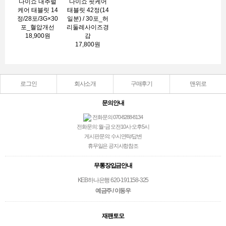
다이쇼 내추럴
다이쇼 핏케어
케어 태블릿 14
태블릿 42정(14
정/28포/3G×30
일분) / 30포_허
포_혈압개선
리둘레사이즈경
18,900원
감
17,800원
로그인
회사소개
구매후기
맨위로
문의안내
전화문의 070-8288-8134
전화문의: 월-금 오전10시-오후5시
게시판문의: 수시연락/답변
휴무일은 공지사항참조
무통장입금안내
KEB하나은행 620-191158-325
예금주 / 이동우
재팬토모