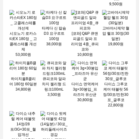
9,500원
타케다 신 칼슘
고바야시제약 혈
시오노기 로카스
D3 요구르트
[코와] Q&P 큐앤
압 헬프 30정(30
타EX 180정 _ 고
100정
피골드 알파 프
일분)
콜레스테롤 개선
38,000원
리미엄 4종_큐피
19,800원
제
코와
53,000원
10,800원
하이치올B클리
큐피코와 알파
어 180정 60일분
차지 젤리형 드
다이쇼 면역케어
다이쇼 그루코
34,800원
링크100mL
3g×30봉입_프
케어 태블릿 56
3,500원
라즈마 유산균
정/30포/진한30
30,800원
포_글루코
22,800원