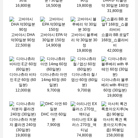
30포
분 / 30일분
90정
DHA α- 리놀렌
16,800원
16,500원
19,800원
약 30일분 180정
31,800원
고바야시 DHA
고바야시 EPA 약
고바야시 블루베
쇼콜라 BB 로얄T
약30일분 90정
30일분 150정
리 약 30일분 30
168정_쇼콜라비
22,500원
14,900원
정
비
19,800원
42,000원
디아나츄라 비타
디아나츄라 아연
디아나츄라 철 /
민 E군 60정 (60
14mg 60정 (60
엽산 60정 (60일
디아나츄라 블루
일분)
일분)
분)
베리 with 루테인
12,000원
9,700원
9,700원
60정 (30일분)
19,800원
DHC 아연 60일
디아나츄라 저분
분
아리나민 EX 플
아사히 록건 록
자 콜라겐 240정
7,900원
러스 270정_액
효아오지루(녹
(30일분)
티넘
즙) 90봉입
19,800원
74,800원
158,000원