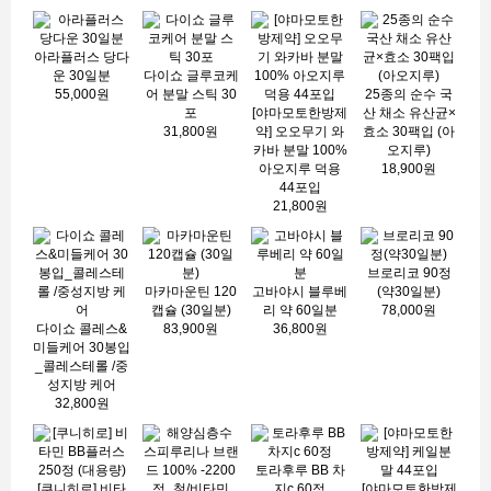
아라플러스 당다
운 30일분
다이쇼 글루코케
55,000원
어 분말 스틱 30
25종의 순수 국
포
[야마모토한방제
산 채소 유산균×
31,800원
약] 오오무기 와
효소 30팩입 (아
카바 분말 100%
오지루)
아오지루 덕용
18,900원
44포입
21,800원
브로리코 90정
마카마운틴 120
고바야시 블루베
(약30일분)
캡슐 (30일분)
리 약 60일분
78,000원
다이쇼 콜레스&
83,900원
36,800원
미들케어 30봉입
_콜레스테롤 /중
성지방 케어
32,800원
토라후루 BB 차
[쿠니히로] 비타
지c 60정
[야마모토한방제