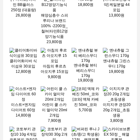
민 BB플러스
18,800원
약] 케일분말 44
250정 (대용량)
포입
26,800원
해양심층수 스피
13,800원
루리나 브랜드
100% -2200정_
철/비타민B12영
양기능식품
23,800원
클리어화이바 식
엔내츄럴 그린스
엔내츄럴 뷰티
이섬유 30포입
아침의 후르츠
무디 170g
베리스무디
12,800원
아오지루 15포입
19,800원
170g
9,800원
19,800원
[코와] 액체 카베
이스트×엔자임
어린이 쿨 스카
진 50ml_코와
이치지쿠 관장20
다이어트 60정
이 멀미약 20ml
5,700원
20g 2개입_초등
14,800원
2개입
생용
7,900원
3,800원
코토부키 관장10