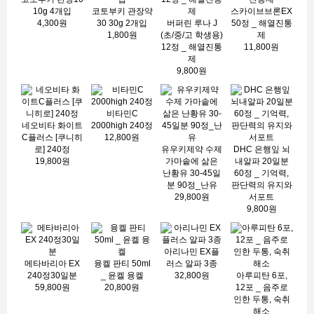
10g 4개입
코토부키 관장약
스카이브브론EX
4,300원
30 30g 2개입
버퍼린 루나 J
50정 _ 해열진통
1,800원
(초/중/고 학생용)
제
12정 _ 해열진통
11,800원
제
9,800원
비타민C
네오비타 화이트
2000high 240정
C플러스 [쿠니히
12,800원
로] 240정
유우키제약 수제
DHC 은행잎 뇌
19,800원
가마솥에 삶은
내알파 20일분
난황유 30-45일
60정 _ 기억력,
분 90정_난유
판단력의 유지와
29,800원
서포트
9,800원
아리나민 EX플
메타바리아 EX
융켈 판티 50ml
러스 알파 3종
240정30일분
_ 윤켈 융켈
32,800원
아루피탄 6포,
59,800원
20,800원
12포 _ 음주로
인한 두통, 숙취
해소