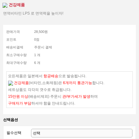
건강제품
면역비타민 LPS 로 면역력을 높이자!
판매가격
28,500원
포인트
0점
배송비결제
주문시 결제
최소구매수량
1 개
최대구매수량
6 개
모든제품은 일본에서
항공배송
으로 발송됩니다.
건강제품
(비타민,소화제등)은
6개까지 통관가능
합니다.
세트상품도 각각의 갯수로 취급됩니다.
15만원 이상
(배송비제외) 주문시
관/부가세가 발생
하며
구매자가 부담
하셔야 함을 안내드립니다.
선택옵션
필수선택