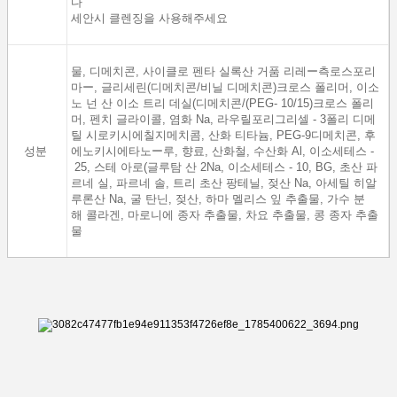
다
세안시 클렌징을 사용해주세요
물,
디메치콘,
사이클로
펜타
실록산
거품
리레ー측로스포리
마ー
,
글리세린
(
디메치콘
/
비닐
디메치콘
)
크로스
폴리머
,
이소
노
넌
산
이소
트리
데실
(
디메치콘
/
(
PEG
‐
10
/
15
)
크로스
폴리
머
,
펜치
글라이콜
,
염화
Na
,
라우릴포리그리셀
‐
3
폴리
디메
틸
시로키시에칠지메치콤
,
산화
티타늄,
PEG
-
9
디메치콘,
후
성분
에노키시에타노ー루
, 향료
,
산화철
,
수산화
Al
,
이소세테스
‐
25
,
스테
아로
(
글루탐 산
2Na
,
이소세테스
‐
10
,
BG
,
초산
파
르네 실
,
파르네 솔
,
트리
초산
팡테닐
,
젖산
Na
,
아세틸
히알
루론산
Na
, 굴
탄닌,
젖산
,
하마 멜리스 잎
추출물,
가수
분
해
콜라겐
,
마로니에
종자
추출물,
차
요
추출물,
콩
종자
추출
물