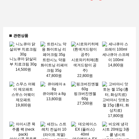
관련상품
세나큐아 스프레
니노큐아 닭살피
트란시노 약용
시로와키히메(흰
이 100ml
부 치료크림 30g
화이트닝 리페어
색겨드랑이 공
14,800원
14,500원
크림 35g
주)
47,800원
22,800원
큐아레아 a 8g
핑크버진엔젤
스무스 어웨이
60g
13,800원
제모패트
고바야시 앗토논
27,500원
19,800원
젤 15g (흉터, 화
상치료)
17,800원
아이시콘 목주름
데오에이스 EX