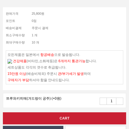
판매가격
25,800원
포인트
0점
배송비결제
주문시 결제
최소구매수량
1 개
최대구매수량
10 개
모든제품은 일본에서
항공배송
으로 발송됩니다.
건강제품
(비타민,소화제등)은
6개까지 통관가능
합니다.
세트상품도 각각의 갯수로 취급됩니다.
15만원 이상
(배송비제외) 주문시
관/부가세가 발생
하며
구매자가 부담
하셔야 함을 안내드립니다.
쯔루와키히메(겨드랑이 공주)
(+0원)