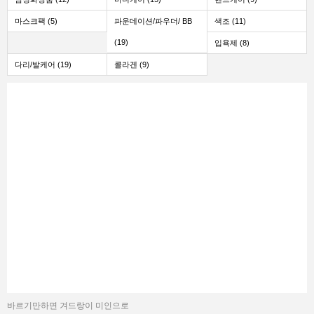
마스크팩 (5)
파운데이션/파우더/ BB
색조 (11)
(19)
입욕제 (8)
다리/발케어 (19)
콜라겐 (9)
바르기만하면 겨드랑이 미인으로