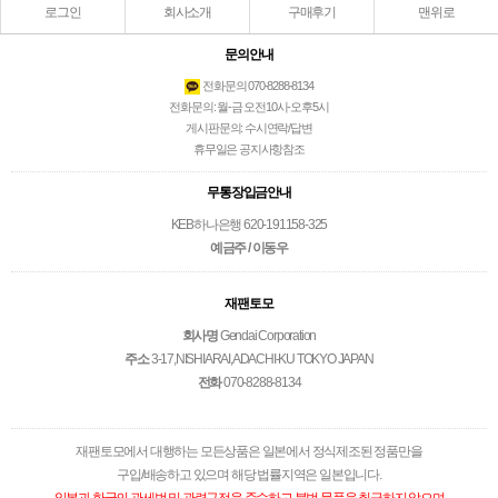
로그인
회사소개
구매후기
맨위로
문의안내
전화문의 070-8288-8134
전화문의: 월-금 오전10시-오후5시
게시판문의: 수시연락/답변
휴무일은 공지사항참조
무통장입금안내
KEB하나은행 620-191158-325
예금주 / 이동우
재팬토모
회사명
Gendai Corporation
주소
3-17,NISHIARAI,ADACHI-KU TOKYO JAPAN
전화
070-8288-8134
재팬토모에서 대행하는 모든상품은 일본에서 정식제조된 정품만을
구입/배송하고 있으며 해당 법률지역은 일본입니다.
일본과 한국의 관세법 및 관련규정을 준수하고 불법 물품을 취급하지 않으며