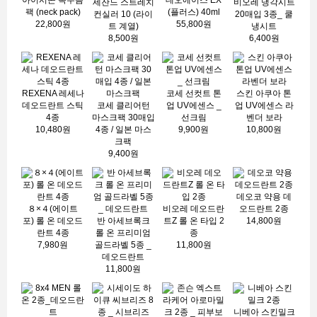
세잔느 스트레치
비오레 냉각시트
팩 (neck pack)
(플러스) 40ml
컨실러 10 (라이
20매입 3종_ 쿨
22,800원
55,800원
트 계열)
냉시트
8,500원
6,400원
REXENA 레세나
코세 선컷트 톤
스킨 아쿠아 톤
데오드란트 스틱
코세 클리어턴
업 UV에센스 _
업 UV에센스 라
4종
마스크팩 30매입
선크림
벤더 보라
10,480원
4종 / 일본 마스
9,900원
10,800원
크팩
9,400원
데오코 약용 데
８×４(에이트
비오레 데오드란
오드란트 2종
포) 롤 온 데오드
반 아세브록크
트Z 롤 온 타입 2
14,800원
란트 4종
롤 온 프리미엄
종
7,980원
골드라벨 5종 _
11,800원
데오드란트
11,800원
니베아 스킨밀크