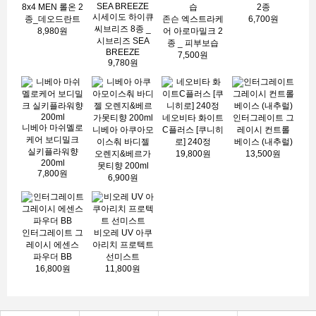
8x4 MEN 롤온 2
2종
시세이도 하이큐
종_데오드란트
존슨 엑스트라케
6,700원
씨브리즈 8종 _
8,980원
어 아로마밀크 2
시브리즈 SEA
종 _ 피부보습
BREEZE
7,500원
9,780원
네오비타 화이트
인터그레이트 그
니베아 마쉬멜로
니베아 아쿠아모
C플러스 [쿠니히
레이시 컨트롤
케어 보디밀크
이스춰 바디젤
로] 240정
베이스 (내추럴)
실키플라워향
오렌지&베르가
19,800원
13,500원
200ml
못티향 200ml
7,800원
6,900원
인터그레이트 그
비오레 UV 아쿠
레이시 에센스
아리치 프로텍트
파우더 BB
선미스트
16,800원
11,800원