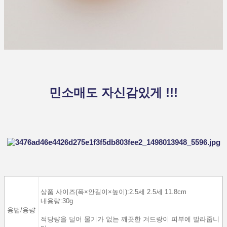
민소매도 자신감있게 !!!
상품
사이즈
(
폭
×
안길이
×높이
)
:
2.5세
2.5세
11.8cm
내용량
:
30g
용법/용량
적당량을 덜어 물기가 없는 깨끗한 겨드랑이 피부에 발라줍니