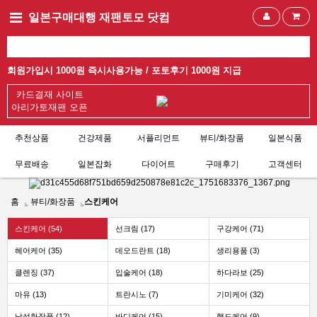
일본구매대행 재팬토모 닷컴
회원가입시 1000원 즉시사용가능 /
포토후기 1000원 지급
카드결재 사이트
아리가토재팬 오픈
추천상품
건강제품
서플리먼트
뷰티/화장품
일본식품
무료배송
일본잡화
다이어트
구매후기
고객센터
홈
뷰티/화장품
스킨케어
스킨케어 (54)
선크림 (17)
구강케어 (71)
헤어케어 (35)
데오드란트 (18)
생리용품 (3)
클렌징 (37)
입술케어 (18)
하다라보 (25)
마유 (13)
트란시노 (7)
기미케어 (32)
남성화장품 (12)
바디케어 (15)
핸드케어 (9)