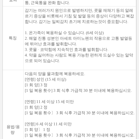
통
,
근육통
을
완화 합니다.
감기는
여러가지
원인
으로
발병
하지만,
콧물
재채기
등
의
알레
르기
증상
을
비롯해
서
기침 및
발열 등
의
증상
이
다
양
하고
복잡
합니다.
감기
는
일찌감치
초기에 치료하는것이 중요합니다.
1.
온가족이
복용
하실 수 있습니다.
(
6
세 이상
)
특징
2.
해열
진통
성분인
아세트 아미노펜
의
작용으로
고통
발열
등
에
뛰어난
효과
를
발휘합니다.
3.
콧물
·
코막힘
에
지속적인 효과를 발휘합니다.
4.
약
을
싫어하는 사람
도
복용 가능한
편하게 드실수 있는
알약
으로 되어 있습니다
.
다음
의
양
을
물과함께
복용
하세요.
[
연령
]
성인
(
15
세 이상
)
[
1
회 양
]
3
정
[
1
일
복용
횟수
]
3
회
식후
가급적
30
분
이내에 복용
하십시오.
[
연령
]
11
세 이상
15
세 미만
[
1
회 양
]
2 정
[
1
일
복용
횟수
〕
3
회
식후
가급적
30
분
이내에 복용
하십시오.
[
연령
]
6
세 이상
11
세 미만
용법/용
[
1
회 양
〕
1 정
량
[
1
일
복용
횟수
〕
3
회
식후
가급적
30
분
이내에 복용
하십시오.