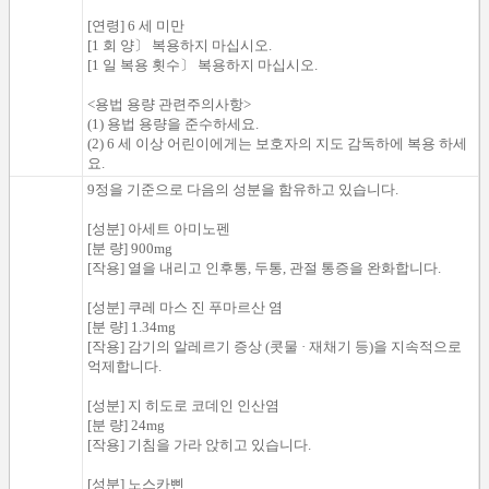
[
연령
]
6
세 미만
[
1
회 양
〕
복용하지
마십시오.
[
1
일
복용
횟수
〕
복용하지
마십시오.
<
용법 용량
관련주
의사항>
(
1
)
용법
용량을 준수
하세요.
(
2
)
6
세 이상
어린이에게
는
보호자의 지도
감독하에
복용 하세
요.
9정을 기준으로 다음의 성분을 함유하고 있습니다.
[성분] 아세트 아미노펜
[분 량] 900mg
[작용] 열을 내리고 인후통, 두통, 관절 통증을 완화합니다.
[성분] 쿠레 마스 진 푸마르산 염
[분 량] 1.34mg
[작용] 감기의 알레르기 증상 (콧물 · 재채기 등)을 지속적으로
억제합니다.
[성분] 지 히도로 코데인 인산염
[분 량] 24mg
[작용] 기침을 가라 앉히고 있습니다.
[성분] 노스카삔