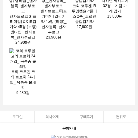
지키닌 세키토메
코와 코루겐 IB
32정 _ 기침 가
벤자브로크IP[프
투명캡슐 α플러
래 감기
벤자브로크Ｓ[프
리미엄] 열감기
스 2종_코르겐
13,800원
리미엄] DX 코감
약 45정 (파랑)_
종합감기약
기약 45정 (노랑)
벤자블록_벤자
17,800원
병타입 _벤자블
부로크
록_벤자부로크
23,900원
24,900원
코와 코루겐 코
와 트로치 24개
입_ 목통증 불쾌
감
9,480원
로그인
회사소개
구매후기
맨위로
문의안내
전화문의 070-8288-8134