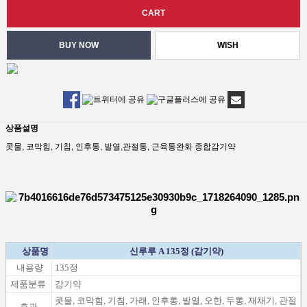
WISH
상품설명
콧물, 코막힘, 기침, 인후통, 발열,관절통, 근육통완화 종합감기약
상품명
신루루 A 135정 (감기약)
내용량
135정
제품분류
감기약
콧물,
코막힘
, 기침,
가래
,
인후통
, 발열,
오한,
두통,
재채기,
관절
효과