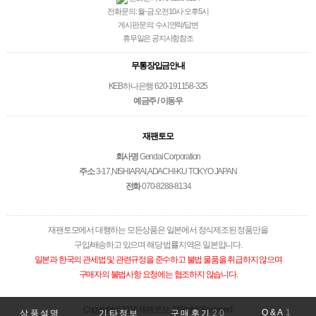
전화문의: 월-금 오전10시-오후5시
게시판문의: 수시연락/답변
휴무일은 공지사항참조
무통장입금안내
KEB하나은행 620-191158-325
예금주 / 이동우
재팬토모
회사명
Gendai Corporation
주소
3-17,NISHIARAI,ADACHI-KU TOKYO JAPAN
전화
070-8288-8134
재팬토모에서 대행하는 모든상품은 일본에서 정식제조된 정품만을
구입/배송하고 있으며 해당 법률지역은 일본입니다.
일본과 한국의 관세법 및 관련규정을 준수하고 불법 물품을 취급하지 않으며
구매자의 불법사항 요청에는 협조하지 않습니다.
Copyright © 2016 재팬토모. All Rights Reserved.
Q&A
1
상품설명
기타정보
구매후기
20