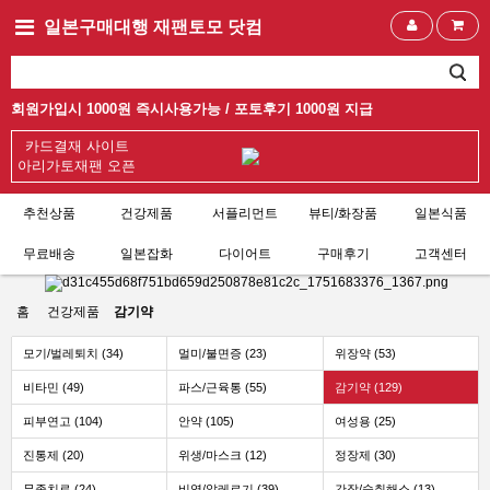
일본구매대행 재팬토모 닷컴
회원가입시 1000원 즉시사용가능 /
포토후기 1000원 지급
카드결재 사이트
아리가토재팬 오픈
추천상품
건강제품
서플리먼트
뷰티/화장품
일본식품
무료배송
일본잡화
다이어트
구매후기
고객센터
홈
건강제품
감기약
모기/벌레퇴치 (34)
멀미/불면증 (23)
위장약 (53)
비타민 (49)
파스/근육통 (55)
감기약 (129)
피부연고 (104)
안약 (105)
여성용 (25)
진통제 (20)
위생/마스크 (12)
정장제 (30)
무좀치료 (24)
비염/알레르기 (39)
간장/숙취해소 (13)