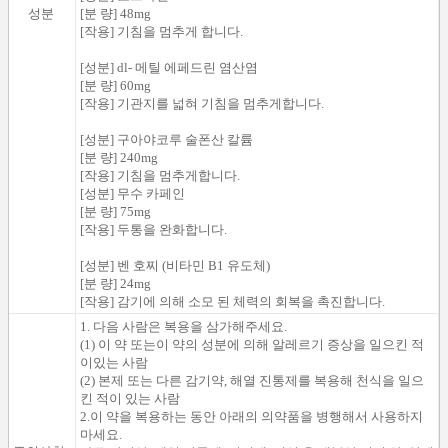
성분
[분 량] 48mg
[작용] 기침을 멈추게 합니다.
[성분] dl- 메틸 에페드린 염산염
[분 량] 60mg
[작용] 기관지를 넓혀 기침을 멈추게합니다.
[성분] 구아야코루 술폰산 칼륨
[분 량] 240mg
[작용]
기침을 멈추게합니다.
[성분] 무수 카페인
[분 량] 75mg
[작용] 두통을 완화합니다.
[성분] 벤 호찌 (비타민 B1 유도체)
[분 량] 24mg
[작용] 감기에 의해 소모 된 체력의 회복을 촉진합니다.
1. 다음 사람은 복용을 삼가해주세요.
(1) 이 약 또는이 약의 성분에 의해 알레르기 증상을 일으킨 적
이있는 사람
(2) 본제 또는 다른 감기약, 해열 진통제를 복용해 천식을 일으
킨 적이 있는
사람
2.이 약을 복용하는 동안 아래의 의약품을 병행해서 사용하지
마세요.