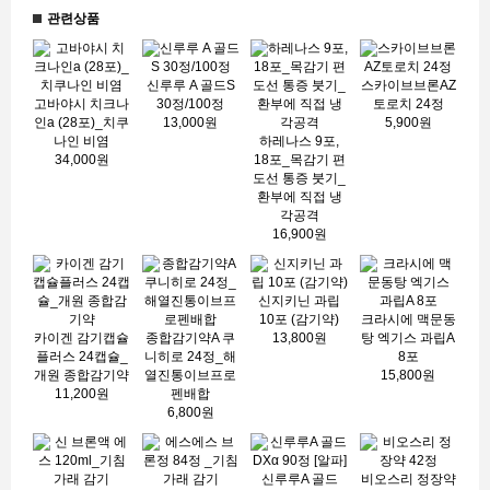
관련상품
신루루 A 골드S
스카이브브론AZ
고바야시 치크나
30정/100정
토로치 24정
인a (28포)_치쿠
13,000원
5,900원
나인 비염
하레나스 9포,
34,000원
18포_목감기 편
도선 통증 붓기_
환부에 직접 냉
각공격
16,900원
신지키닌 과립
10포 (감기약)
크라시에 맥문동
카이겐 감기캡슐
종합감기약A 쿠
13,800원
탕 엑기스 과립A
플러스 24캡슐_
니히로 24정_해
8포
개원 종합감기약
열진통이브프로
15,800원
11,200원
펜배합
6,800원
신루루A 골드
비오스리 정장약