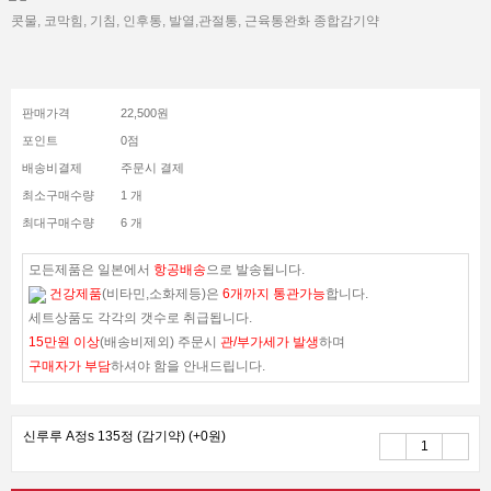
콧물, 코막힘, 기침, 인후통, 발열,관절통, 근육통완화 종합감기약
판매가격
22,500원
포인트
0점
배송비결제
주문시 결제
최소구매수량
1 개
최대구매수량
6 개
모든제품은 일본에서
항공배송
으로 발송됩니다.
건강제품
(비타민,소화제등)은
6개까지 통관가능
합니다.
세트상품도 각각의 갯수로 취급됩니다.
15만원 이상
(배송비제외) 주문시
관/부가세가 발생
하며
구매자가 부담
하셔야 함을 안내드립니다.
신루루 A정s 135정 (감기약)
(+0원)