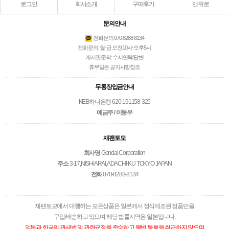
로그인
회사소개
구매후기
맨위로
문의안내
전화문의 070-8288-8134
전화문의: 월-금 오전10시-오후5시
게시판문의: 수시연락/답변
휴무일은 공지사항참조
무통장입금안내
KEB하나은행 620-191158-325
예금주 / 이동우
재팬토모
회사명
Gendai Corporation
주소
3-17,NISHIARAI,ADACHI-KU TOKYO JAPAN
전화
070-8288-8134
재팬토모에서 대행하는 모든상품은 일본에서 정식제조된 정품만을
구입/배송하고 있으며 해당 법률지역은 일본입니다.
일본과 한국의 관세법 및 관련규정을 준수하고 불법 물품을 취급하지 않으며