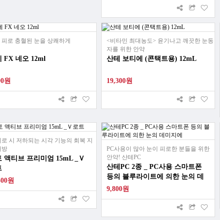
 피로 충혈된 눈을 상쾌하게
<비타민 최대농도> 윤기나고 깨끗한 눈동
자를 위한 안약
 FX 네오 12ml
산테 보티에 (콘택트용) 12mL
00원
19,300원
피로 시 저하되는 시각 기능의 회복 지
처방
PC사용이 많아 눈이 피로한 분들을 위한
안약! 산테PC
 액티브 프리미엄 15mL _Ｖ
산테PC 2종 _ PC사용 스마트폰
트
등의 블루라이트에 의한 눈의 데
500원
미지에
9,800원