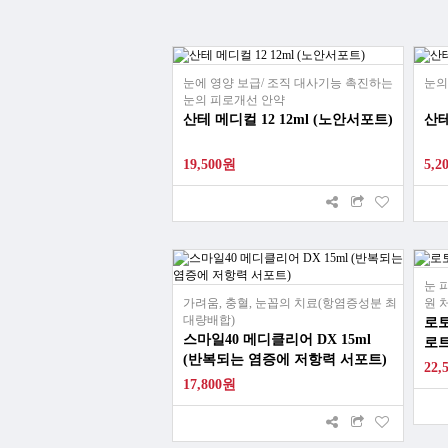
눈에 영양 보급/ 조직 대사기능 촉진하는
눈의
눈의 피로개선 안약
산테 메디컬 12 12ml (노안서포트)
산테
19,500원
5,2
눈 
가려움, 충혈, 눈꼽의 치료(항염증성분 최
원 
대량배합)
로토
스마일40 메디클리어 DX 15ml
로
(반복되는 염증에 저항력 서포트)
22,
17,800원