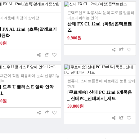
콘택트렌즈 착용시의 눈의 피로를 말끔히
가려움에 최강의 상쾌감
리프레쉬하는 안약
산테 FX CL 12ml_(파랑)콘택트렌
 FX AL 12ml_(초록)알레르기
즈
상완화
9,900원
00원
체근에 직접 작용하여 눈의 신경기능
회복
컴퓨터, 스마트폰등에 피로해진 눈을 상쾌
하게
 드우 U 플러스 E 알파 안약
[무료배송] 산테 PC 12ml 6개묶음
mL
_ 산테PC_산테피시_세트
00원
59,800원