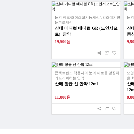
눈의 피로/초점조절기능개선/ /건조에의한
눈의
눈피로개선
산테 메디컬 메디컬 GR (노안서포
산테
트)_안약
증
19,500원
9,9
콘택트렌즈 착용시의 눈의 피로를 말끔히
모양
리프레쉬하는 안약
을 
산테 항균 신 안약 12ml
산테
12
11,800원
8,8