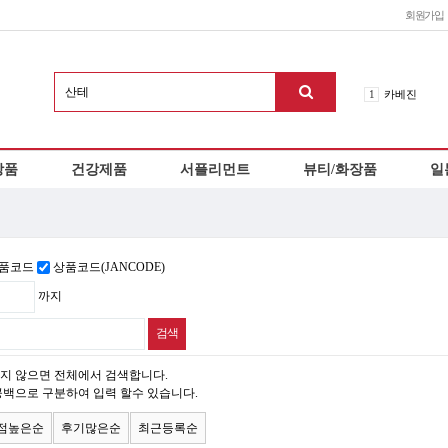
회원가입
1
카베진
2
신네오비타
3
로이스 초콜
상품
건강제품
서플리먼트
뷰티/화장품
일
4
이노치노하
5
오타이산
6
아리나민ex
7
에비오스
품코드
상품코드(JANCODE)
8
칼로리미트
9
에쿠시부
까지
10
헤파리제
지 않으면 전체에서 검색합니다.
공백으로 구분하여 입력 할수 있습니다.
점높은순
후기많은순
최근등록순