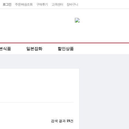
로그인
주문/배송조회
구매후기
고객센터
장바구니
민
렛
본식품
일본잡화
할인상품
하
검색 결과
19
건