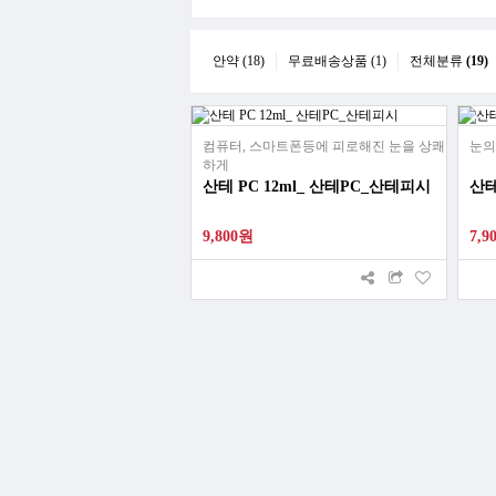
안약 (18)
무료배송상품 (1)
전체분류
(19)
컴퓨터, 스마트폰등에 피로해진 눈을 상쾌
눈의
하게
산테 PC 12ml_ 산테PC_산테피시
산테
9,800원
7,9