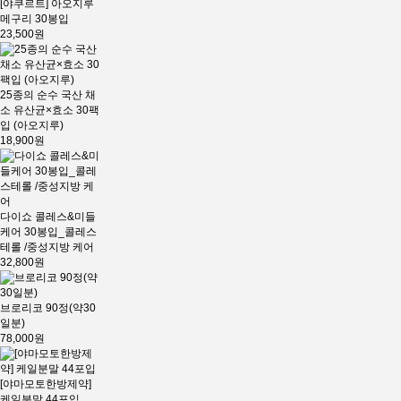
[야쿠르트] 아오지루
메구리 30봉입
23,500원
25종의 순수 국산 채
소 유산균×효소 30팩
입 (아오지루)
18,900원
다이쇼 콜레스&미들
케어 30봉입_콜레스
테롤 /중성지방 케어
32,800원
브로리코 90정(약30
일분)
78,000원
[야마모토한방제약]
케일분말 44포입