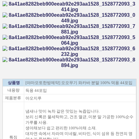
상품명
[야마모토한방제약] 오오무기 와카바 분말 100% 덕용 44포입
내용량
득용 44포입
제품분류
아오지루
냄새나 맛이
녹차
같은
맛있는
녹즙
입니다
.
보리
신록은
물세탁
하고
,
건조
멸균
,
미분
말
가공한
100
%
순수
가루를
사용
.
생야채
보다
쉽고
편리한
100
%
야채
소재
.
대자연 속
에서 자라며
미네랄,
비타민, 식이
섬유
등
천연
의
영
특징