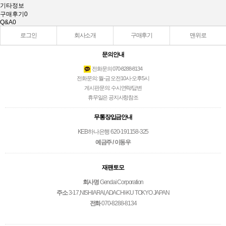
기타정보
구매후기
0
Q&A
0
로그인
회사소개
구매후기
맨위로
문의안내
전화문의 070-8288-8134
전화문의: 월-금 오전10시-오후5시
게시판문의: 수시연락/답변
휴무일은 공지사항참조
무통장입금안내
KEB하나은행 620-191158-325
예금주 / 이동우
재팬토모
회사명
Gendai Corporation
주소
3-17,NISHIARAI,ADACHI-KU TOKYO JAPAN
전화
070-8288-8134