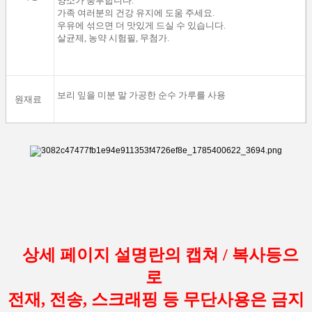
양소
가 풍부합
니다
.
가족
여러분
의 건강 유지
에
도움
주세요
.
우유에
섞
으면 더
맛있게 드실 수 있습니다.
살균제
,
농약
시험필
,
무첨가.
보리
잎
을
미분
말
가공한
순수
가루를
사용
원재료
상세 페이지 설명란의 캡쳐 / 복사등으
로
전재, 전송, 스크래핑 등 무단사용은 금지