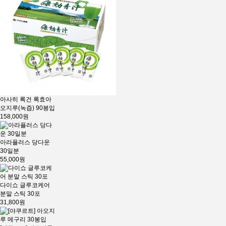
아사히 록건 록효아
오지루(녹즙) 90봉입
158,000원
아라플러스 당다운
30일분
55,000원
다이쇼 글루코케어
분말 스틱 30포
31,800원