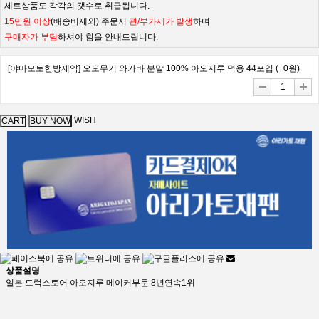
세트상품도 각각의 갯수로 취급됩니다.
15만원 이상
(배송비제외) 주문시
관/부가세가 발생
하며
구매자가 부담
하셔야 함을 안내드립니다.
[야마모토한방제약] 오오무기 와카바 분말 100% 아오지루 덕용 44포입
(+0원)
WISH
상품설명
일본 드럭스토어 아오지루 메이커부문 8년연속1위