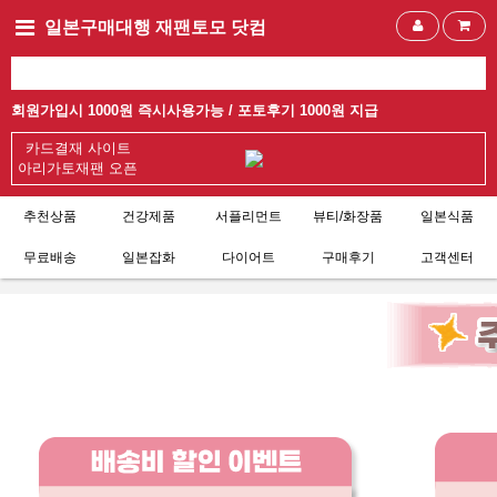
일본구매대행 재팬토모 닷컴
회원가입시 1000원 즉시사용가능 /
포토후기 1000원 지급
카드결재 사이트
아리가토재팬 오픈
추천상품
건강제품
서플리먼트
뷰티/화장품
일본식품
무료배송
일본잡화
다이어트
구매후기
고객센터