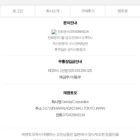
로그인
회사소개
구매후기
맨위로
문의안내
전화문의 070-8288-8134
전화문의: 월-금 오전10시-오후5시
게시판문의: 수시연락/답변
휴무일은 공지사항참조
무통장입금안내
KEB하나은행 620-191158-325
예금주 / 이동우
재팬토모
회사명
Gendai Corporation
주소
3-17,NISHIARAI,ADACHI-KU TOKYO JAPAN
전화
070-8288-8134
재팬토모에서 대행하는 모든상품은 일본에서 정식제조된 정품만을