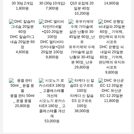
30 30g 2개입
30 (30g 10개입)
Q10 포접체 20
14,800원
1,800원
7,900원
일분 40정
10,200원
DHC 칼슘/마그
네슘 20일분 60
DHC 멀티비타
정
민/미네랄+Q10
유우키제약 수제
DHC 은행잎 뇌
4,600원
20일분 100정
가마솥에 삶은
내알파 20일분
9,800원
난황유 30-45일
60정 _ 기억력,
분 90정_난유
판단력의 유지와
29,800원
서포트
9,800원
DHC 유산균
융켈 판티 50ml
타케다 신 칼슘
EC-12 20일분
_ 윤켈 융켈
시오노기 로카스
D3 요구르트
11,800원
20,800원
타EX 180정 _ 고
100정
콜레스테롤 개선
38,000원
제
53,000원