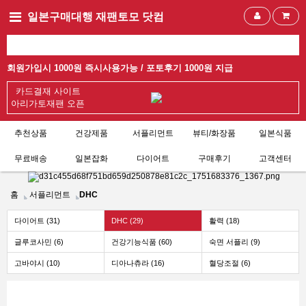
일본구매대행 재팬토모 닷컴
회원가입시 1000원 즉시사용가능 /
포토후기 1000원 지급
카드결재 사이트
아리가토재팬 오픈
추천상품
건강제품
서플리먼트
뷰티/화장품
일본식품
무료배송
일본잡화
다이어트
구매후기
고객센터
홈
서플리먼트
DHC
다이어트 (31)
DHC (29)
활력 (18)
글루코사민 (6)
건강기능식품 (60)
숙면 서플리 (9)
고바야시 (10)
디아나츄라 (16)
혈당조절 (6)