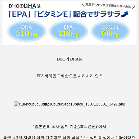
DHC의 DHA는
EPA 비타민 E 배합으로 사라사라 업 !!
"
일본인의 식사
섭취
기준
(
2015년판
)
"
에서
하루
n
-
3
계
지방산
섭취
기준량은
성인
남성
2.0g
,
성인
여성
에서
1.6g
이상으