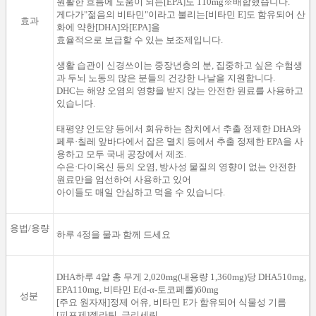
원활한 흐름
에 도움이 되는
[
EPA
]
도
110mg
※
배합
했습니다
.
게다가
"
젊음의
비타민
"
이라고 불리는
[
비타민
E
]
도
함유되어
산
효과
화에
약한
[
DHA
]
와[
EPA
]
을
효율적으로
보급
할 수 있는
보조제
입니다
.
생활 습관
이
신경쓰이는 중장년층
의
분,
집중하고 싶은
수험생
과
두뇌 노동
의
많은 분들의
건강한 나날을
지원합니다.
DHC
는 해양
오염
의
영향을
받지 않는
안전한
원료를
사용하고
있습니다.
태평양
인도양
등
에서
회유
하는 참치
에서 추출
정제한
DHA
와
페루
·
칠레
앞바다에서
잡은
멸치 등
에서 추출
정제한
EPA
을
사
용
하고
모두 국내
공장에서
제조.
수은·
다이옥신
등
의
오염
,
방사성
물질
의
영향
이
없는
안전한
원료
만을 엄선하여
사용하고 있어
아이들도
매일
안심하고
먹을
수 있습니다.
용법/용량
하루 4정을 물과 함께 드세요
DHA
하루
4
알
총 무게
2,020mg
(
내용량
1,360mg
)당
DHA510mg
,
EPA110mg
,
비타민
E
(
d
-
α
-
토코페롤
)
60mg
성분
[
주요 원자재
]
정제
어유
,
비타민
E
가 함유되어
식물성 기름
[
피포제
]
젤라틴
,
글리세린