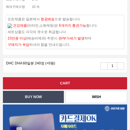
최대구매수량
10 개
모든제품은 일본에서
항공배송
으로 발송됩니다.
건강제품
(비타민,소화제등)은
6개까지 통관가능
합니다.
세트상품도 각각의 갯수로 취급됩니다.
15만원 이상
(배송비제외) 주문시
관/부가세가 발생
하며
구매자가 부담
하셔야 함을 안내드립니다.
DHC DHA 60일분 240정
(+0원)
WISH