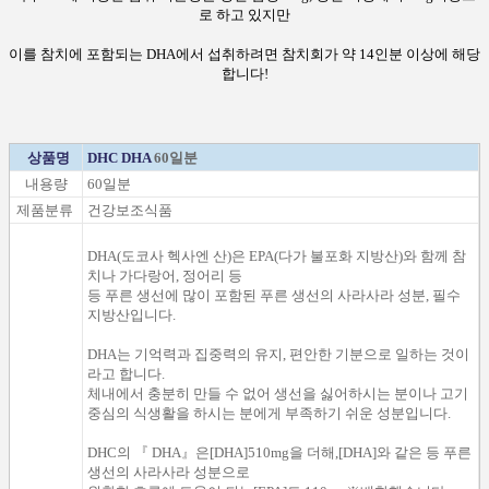
로 하
고 있지만
이를
참치
에 포함되는
DHA
에서
섭취
하
려면 참치
회가
약
14인분 이상
에 해당
합니다
!
상품명
DHC DHA
60일분
내용량
60일분
제품분류
건강보조식품
DHA
(
도코사 헥사엔 산
)
은
EPA
(다가 불포화
지방산)와
함께
참
치나
가다랑어
, 정어리
등
등 푸른 생선에 많이
포함된
푸른 생선
의
사라사라
성분,
필수
지방산
입니다
.
DHA
는
기억력과 집중력
의
유지,
편안한 기분
으로 일하는
것이
라고 합니다
.
체내에서
충분히
만들 수 없어
생선을 싫어하시는 분이나 고기
중심의
식생활
을 하시는 분에게 부족하기 쉬운 성분입니다.
DHC
의
『
DHA
』
은
[
DHA
]
510mg을 더해
,
[
DHA
]와 같은
등 푸른
생선
의
사라사라
성분
으로