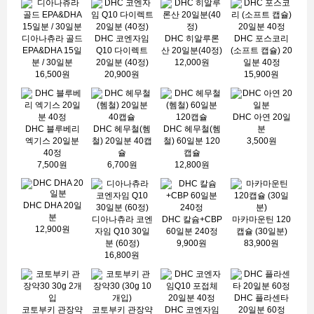
디아나츄라 골드
DHC 코엔자임
DHC 히알루론
DHC 포스코리
EPA&DHA 15일
Q10 다이렉트
산 20일분(40정)
(소프트 캡슐) 20
분 / 30일분
20일분 (40정)
12,000원
일분 40정
16,500원
20,900원
15,900원
DHC 아연 20일
DHC 블루베리
DHC 헤무철(헴
DHC 헤무철(헴
분
엑기스 20일분
철) 20일분 40캡
철) 60일분 120
3,500원
40정
슐
캡슐
7,500원
6,700원
12,800원
DHC DHA 20일
분
디아나츄라 코엔
DHC 칼슘+CBP
마카마운틴 120
12,900원
자임 Q10 30일
60일분 240정
캡슐 (30일분)
분 (60정)
9,900원
83,900원
16,800원
DHC 플라센타
코토부키 관장약
코토부키 관장약
DHC 코엔자임
20일분 60정