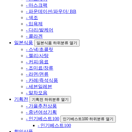
- 마스크팩
- 파운데이션/파우더/ BB
- 색조
- 입욕제
- 다리/발케어
- 콜라겐
일본식품
일본식품 하위분류 열기
- 스낵/초콜릿
- 젤리/사탕
- 커피/음료
- 조미료/장류
- 라면/면류
- 카레/즉석식품
- 세븐일레븐
- 말차모음
기획전
기획전 하위분류 열기
- 가을추천상품
- 중년여성기획
- 인기베스트100
인기베스트100 하위분류 열기
- 인기베스트100
할인상품