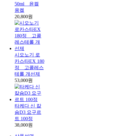
50ml _ 윤켈
융켈
20,800원
시오노기 로
카스타EX 180
정 _ 고콜레스
테롤 개선제
53,000원
타케다 신 칼
슘D3 요구르
트 100정
38,000원