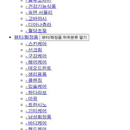
- 글루코사민
- 건강기능식품
- 숙면 서플리
- 고바야시
- 디아나츄라
- 혈당조절
뷰티/화장품
뷰티/화장품 하위분류 열기
- 스킨케어
- 선크림
- 구강케어
- 헤어케어
- 데오드란트
- 생리용품
- 클렌징
- 입술케어
- 하다라보
- 마유
- 트란시노
- 기미케어
- 남성화장품
- 바디케어
- 핸드케어