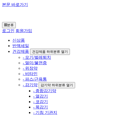
본문 바로가기
일본구매대행 재팬토
모 닷컴
분류
로그인
회원가입
신상품
반액세일
건강제품
건강제품 하위분류 열기
- 모기/벌레퇴치
- 멀미/불면증
- 위장약
- 비타민
- 파스/근육통
- 감기약
감기약 하위분류 열기
- 종합감기약
- 열감기
- 코감기
- 목감기
- 기침 기관지