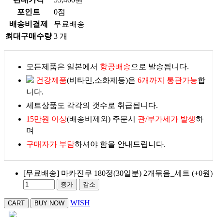
포인트
0점
배송비결제
무료배송
최대구매수량
3 개
모든제품은 일본에서
항공배송
으로 발송됩니다.
건강제품
(비타민,소화제등)은
6개까지 통관가능
합
니다.
세트상품도 각각의 갯수로 취급됩니다.
15만원 이상
(배송비제외) 주문시
관/부가세가 발생
하
며
구매자가 부담
하셔야 함을 안내드립니다.
[무료배송] 마카진쿠 180정(30일분) 2개묶음_세트
(+0원)
증가
감소
WISH