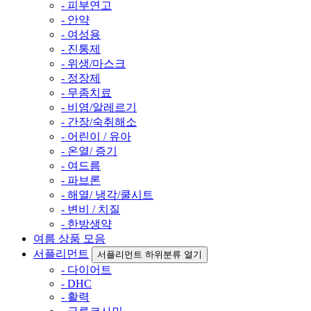
- 피부연고
- 안약
- 여성용
- 진통제
- 위생/마스크
- 정장제
- 무좀치료
- 비염/알레르기
- 간장/숙취해소
- 어린이 / 유아
- 온열/ 증기
- 여드름
- 파브론
- 해열/ 냉각/쿨시트
- 변비 / 치질
- 한방생약
여름 상품 모음
서플리먼트
서플리먼트 하위분류 열기
- 다이어트
- DHC
- 활력