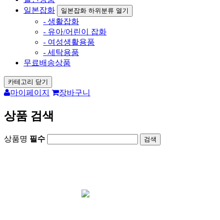
일본잡화
일본잡화 하위분류 열기
- 생활잡화
- 유아/어린이 잡화
- 여성생활용품
- 세탁용품
무료배송상품
카테고리 닫기
마이페이지
장바구니
상품 검색
상품명
필수
회원가입시 1000원 즉시사용가능 /
포토후기
1000원 지급
카드결재 사이트
아리가토재팬 오
픈