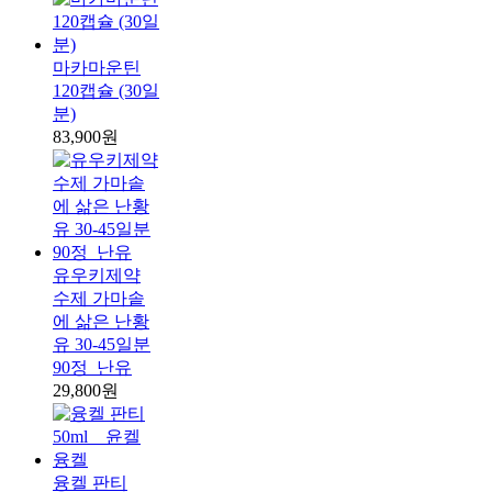
마카마운틴
120캡슐 (30일
분)
83,900원
유우키제약
수제 가마솥
에 삶은 난황
유 30-45일분
90정_난유
29,800원
융켈 판티