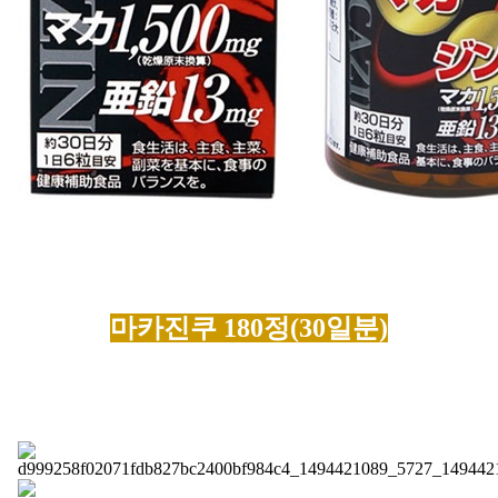
마카진쿠 180정(30일분)