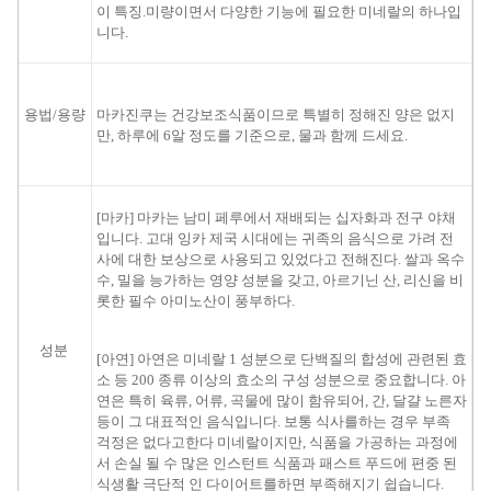
이 특징.미량이면서 다양한 기능에 필요한 미네랄의 하나입
니다.
용법/용량
마카진쿠는 건강보조식품이므로 특별히 정해진 양은 없지
만, 하루에 6알 정도를 기준으로, 물과 함께 드세요.
[
마카
]
마카는
남미
페루에서
재배되는
십자화과
전구
야채
입니다.
고대
잉카 제국
시대
에는
귀족
의
음식으로
가려
전
사
에
대한 보상으로
사용되고
있었다고
전해진다.
쌀과
옥수
수
, 밀
을 능가하는
영양
성분
을
갖고,
아르기닌
산,
리신
을
비
롯한
필수 아미노산
이 풍부하다.
성분
[
아연
]
아연
은
미네랄
1
성분으로
단백질
의
합성
에
관련된
효
소
등
200
종류
이상의
효소
의
구성
성분으로
중요합니다.
아
연
은
특히
육류,
어류
, 곡물
에 많이 함유되어
, 간,
달걀 노른자
등
이
그 대표적인
음식
입니다.
보통
식사를
하는 경우
부족
걱정
은
없다고한다
미네랄
이지만,
식품
을
가공
하는 과정에
서
손실 될 수
많은
인스턴트
식품
과 패스트 푸드
에
편중 된
식생활
극단적 인
다이어트
를
하면
부족해지기 쉽습니다
.