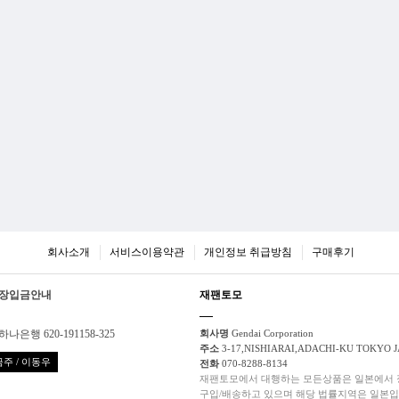
회사소개
서비스이용약관
개인정보 취급방침
구매후기
장입금안내
재팬토모
하나은행 620-191158-325
회사명
Gendai Corporation
주소
3-17,NISHIARAI,ADACHI-KU TOKYO 
주 / 이동우
전화
070-8288-8134
재팬토모에서 대행하는 모든상품은 일본에서
구입/배송하고 있으며 해당 법률지역은 일본입