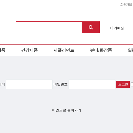
회원가입
10
헤파리제
1
카베진
2
신네오비타
3
로이스 초콜
상품
건강제품
서플리먼트
뷰티/화장품
일
4
이노치노하
5
오타이산
6
아리나민ex
7
에비오스
8
칼로리미트
이디
비밀번호
9
에쿠시부
10
헤파리제
1
카베진
메인으로 돌아가기