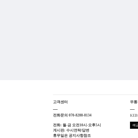
고객센터
무통
전화문의 070-8288-8134
KEB
전화: 월-금 오전10시-오후5시
예금
게시판: 수시연락/답변
휴무일은 공지사항참조