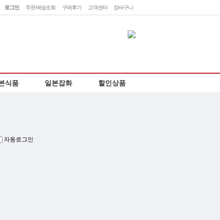
로그인
주문/배송조회
구매후기
고객센터
장바구니
민
렛
본식품
일본잡화
할인상품
하
자동로그인