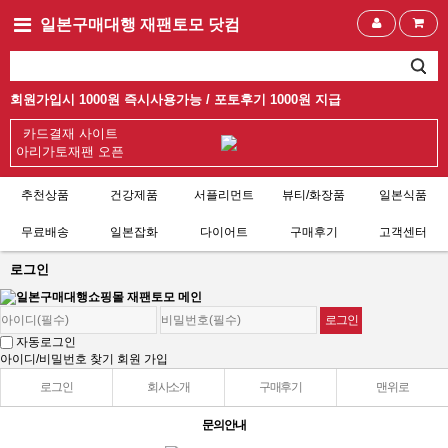
일본구매대행 재팬토모 닷컴
회원가입시 1000원 즉시사용가능 /
포토후기 1000원 지급
카드결재 사이트
아리가토재팬 오픈
추천상품
건강제품
서플리먼트
뷰티/화장품
일본식품
무료배송
일본잡화
다이어트
구매후기
고객센터
로그인
자동로그인
아이디/비밀번호 찾기
회원 가입
로그인
회사소개
구매후기
맨위로
문의안내