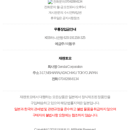
전화문의 070-8288-8134
전화문의: 월-금 오전10시-오후5시
게시판문의: 수시연락/답변
휴무일은 공지사항참조
무통장입금안내
KEB하나은행 620-191158-325
예금주 / 이동우
재팬토모
회사명
Gendai Corporation
주소
3-17,NISHIARAI,ADACHI-KU TOKYO JAPAN
전화
070-8288-8134
재팬토모에서 대행하는 모든상품은 일본에서 정식제조된 정품만을
구입/배송하고 있으며 해당 법률지역은 일본입니다.
일본과 한국의 관세법 및 관련규정을 준수하고 불법 물품을 취급하지 않으며
구매자의 불법사항 요청에는 협조하지 않습니다.
Copyright © 2016 재팬토모. All Rights Reserved.