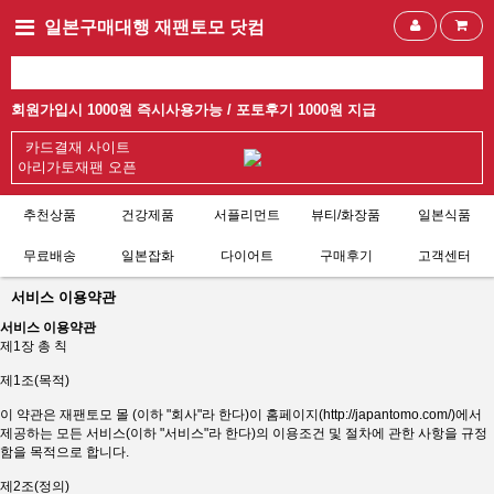
일본구매대행 재팬토모 닷컴
회원가입시 1000원 즉시사용가능 /
포토후기 1000원 지급
카드결재 사이트
아리가토재팬 오픈
추천상품
건강제품
서플리먼트
뷰티/화장품
일본식품
무료배송
일본잡화
다이어트
구매후기
고객센터
서비스 이용약관
서비스 이용약관
제1장 총 칙
제1조(목적)
이 약관은 재팬토모 몰 (이하 "회사"라 한다)이 홈페이지(
http://japantomo.com/
)에서
제공하는 모든 서비스(이하 "서비스"라 한다)의 이용조건 및 절차에 관한 사항을 규정
함을 목적으로 합니다.
제2조(정의)