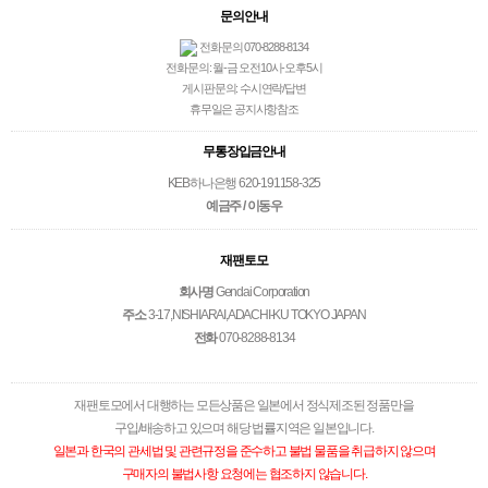
문의안내
전화문의 070-8288-8134
전화문의: 월-금 오전10시-오후5시
게시판문의: 수시연락/답변
휴무일은 공지사항참조
무통장입금안내
KEB하나은행 620-191158-325
예금주 / 이동우
재팬토모
회사명
Gendai Corporation
주소
3-17,NISHIARAI,ADACHI-KU TOKYO JAPAN
전화
070-8288-8134
재팬토모에서 대행하는 모든상품은 일본에서 정식제조된 정품만을
구입/배송하고 있으며 해당 법률지역은 일본입니다.
일본과 한국의 관세법 및 관련규정을 준수하고 불법 물품을 취급하지 않으며
구매자의 불법사항 요청에는 협조하지 않습니다.