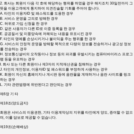
2. 회사는 회원이 다음 각 호에 해당하는 행위를 하였을 경우 해지조치 30일전까지 그
뜻을 이용고객에게 통지하여 의견진술할 기회를 주어야 합니다.
A. 타인의 이용자ID 및 패스워드를 도용한 경우
B. 서비스 운영을 고의로 방해한 경우
C. 허위로 가입 신청을 한 경우
D. 같은 사용자가 다른 ID로 이중 등록을 한 경우
E. 공공질서 및 미풍양속에 저해되는 내용을 유포시킨 경우
F. 타인의 명예를 손상시키거나 불이익을 주는 행위를 한 경우
G. 서비스의 안정적 운영을 방해할 목적으로 다량의 정보를 전송하거나 광고성 정보
를 전송하는 경우
H. 정보통신설비의 오작동이나 정보 등의 파괴를 유발시키는 컴퓨터바이러스 프로그
램 등을 유포하는 경우
I. 회사 또는 다른 회원이나 제3자의 지적재산권을 침해하는 경우
J. 타인의 개인정보, 이용자ID 및 패스워드를 부정하게 사용하는 경우
K. 회원이 자신의 홈페이지나 게시판 등에 음란물을 게재하거나 음란 사이트를 링크
하는 경우
L. 기타 관련법령에 위반된다고 판단되는 경우
제6장 기 타
제18조(양도금지)
회원은 서비스의 이용권한, 기타 이용계약상의 지위를 타인에게 양도, 증여할 수 없으
며, 이를 담보로 제공할 수 없습니다.
제19조(손해배상)