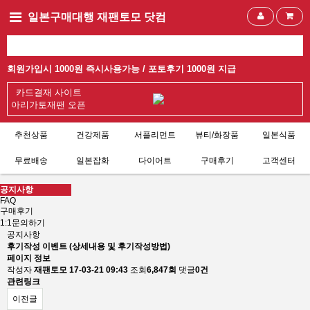
일본구매대행 재팬토모 닷컴
회원가입시 1000원 즉시사용가능 /
포토후기 1000원 지급
카드결재 사이트
아리가토재팬 오픈
추천상품
건강제품
서플리먼트
뷰티/화장품
일본식품
무료배송
일본잡화
다이어트
구매후기
고객센터
공지사항
FAQ
구매후기
1:1문의하기
공지사항
후기작성 이벤트 (상세내용 및 후기작성방법)
페이지 정보
작성자
재팬토모
17-03-21 09:43
조회
6,847회
댓글
0건
관련링크
이전글